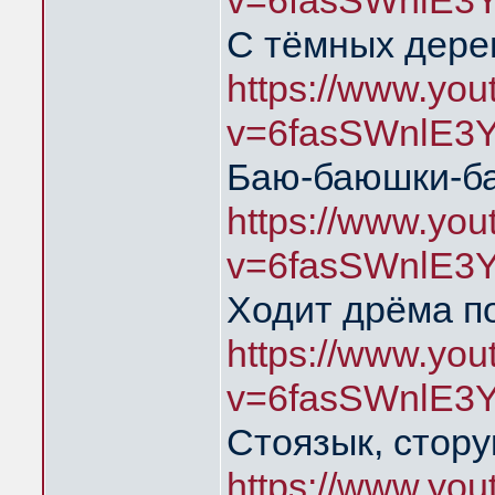
v=6fasSWnlE3
С тёмных дере
https://www.yo
v=6fasSWnlE3
Баю-баюшки-б
https://www.yo
v=6fasSWnlE3
Ходит дрёма п
https://www.yo
v=6fasSWnlE3
Стоязык, стору
https://www.yo