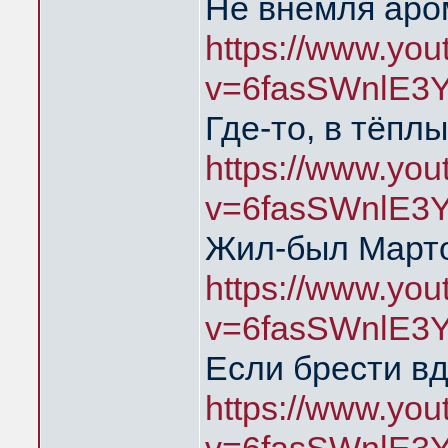
Не внемля аро
https://www.yo
v=6fasSWnlE3
Где-то, в тёпл
https://www.yo
v=6fasSWnlE3
Жил-был Марто
https://www.yo
v=6fasSWnlE3
Если брести в
https://www.yo