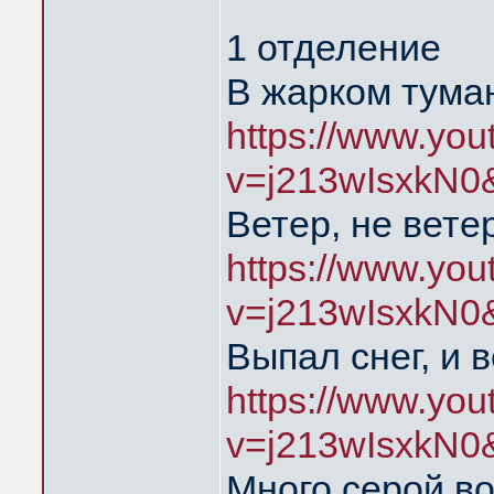
1 отделение
В жарком тума
https://www.yo
v=j213wIsxkN0
Ветер, не вете
https://www.yo
v=j213wIsxkN0
Выпал снег, и 
https://www.yo
v=j213wIsxkN0
Много серой в