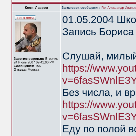
Костя Лавров
Заголовок сообщения:
Re: Александр Иванов 
01.05.2004 Шк
Запись Бориса 
Слушай, милый
Зарегистрирован:
Вторник
24 Июль 2007 09:41:06 PM
https://www.yo
Сообщения:
156
Откуда:
Москва
v=6fasSWnlE3Y
Без числа, и в
https://www.yo
v=6fasSWnlE3
Еду по полой в