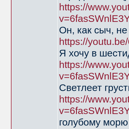
https://www.yo
v=6fasSWnlE3
Он, как сыч, н
https://youtu.
Я хочу в шест
https://www.yo
v=6fasSWnlE3
Светлеет груст
https://www.yo
v=6fasSWnlE3
голубому мор