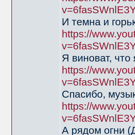
v=6fasSWnlE3
И темна и горь
https://www.yo
v=6fasSWnlE3
Я виноват, что
https://www.yo
v=6fasSWnlE3
Спасибо, музык
https://www.yo
v=6fasSWnlE3
А рядом огни 