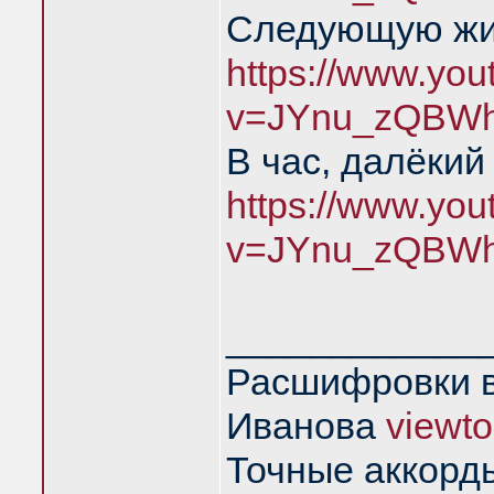
Следующую жиз
https://www.yo
v=JYnu_zQBWh
В час, далёкий
https://www.yo
v=JYnu_zQBWh
____________
Расшифровки в
Иванова
viewt
Точные аккорд