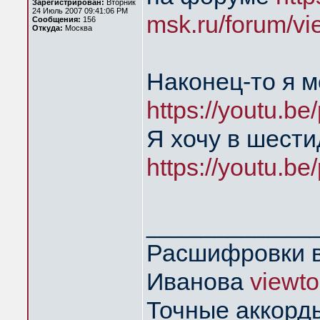
Зарегистрирован:
Вторник
24 Июль 2007 09:41:06 PM
msk.ru/forum/vi
Сообщения:
156
Откуда:
Москва
Наконец-то я 
https://youtu.
Я хочу в шест
https://youtu.
____________
Расшифровки в
Иванова
viewt
Точные аккорд