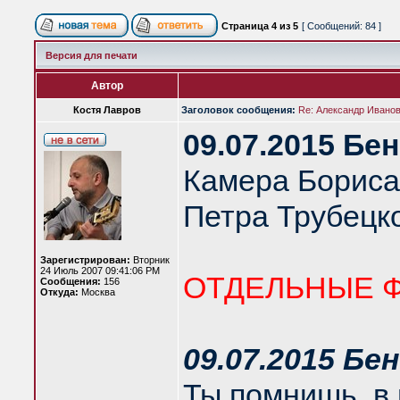
Страница
4
из
5
[ Сообщений: 84 ]
Версия для печати
Автор
Костя Лавров
Заголовок сообщения:
Re: Александр Иванов 
09.07.2015 Бе
Камера Бориса
Петра Трубецко
Зарегистрирован:
Вторник
24 Июль 2007 09:41:06 PM
ОТДЕЛЬНЫЕ 
Сообщения:
156
Откуда:
Москва
09.07.2015 Бе
Ты помнишь, в