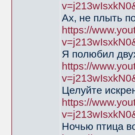
v=j213wIsxkN0
Ах, не плыть п
https://www.yo
v=j213wIsxkN0
Я полюбил дву
https://www.yo
v=j213wIsxkN0
Целуйте искре
https://www.yo
v=j213wIsxkN0
Ночью птица во