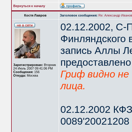
Вернуться к началу
Костя Лавров
Заголовок сообщения:
Re: Александр Иванов 
02.12.2002, С-
Финляндского 
запись Аллы Л
предоставлено
Зарегистрирован:
Вторник
24 Июль 2007 09:41:06 PM
Гриф видно не 
Сообщения:
156
Откуда:
Москва
лица.
02.12.2002 КФЗ
0089'20021208 