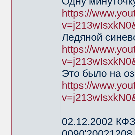
Одну минуточку
https://www.yo
v=j213wIsxkN0
Ледяной синев
https://www.yo
v=j213wIsxkN0
Это было на о
https://www.yo
v=j213wIsxkN0
02.12.2002 КФЗ
0090'20021208 