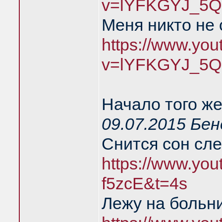
v=lYFKGYJ_5Q
Меня никто не
https://www.yo
v=lYFKGYJ_5Q
Начало того же
09.07.2015 Бе
Снится сон сл
https://www.you
f5zcE&t=4s
Лежу на больн