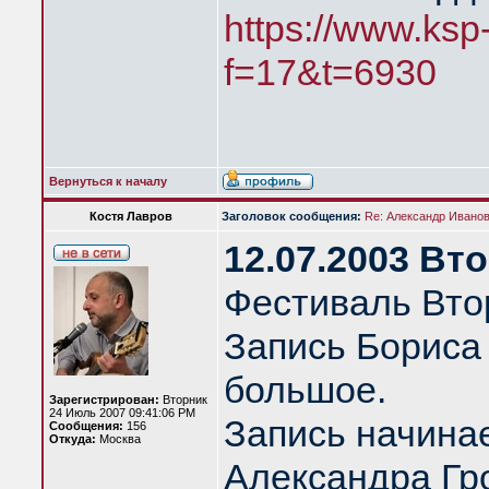
https://www.ksp
f=17&t=6930
Вернуться к началу
Костя Лавров
Заголовок сообщения:
Re: Александр Иванов 
12.07.2003 Вт
Фестиваль Вто
Запись Бориса
большое.
Зарегистрирован:
Вторник
24 Июль 2007 09:41:06 PM
Запись начина
Сообщения:
156
Откуда:
Москва
Александра Гро