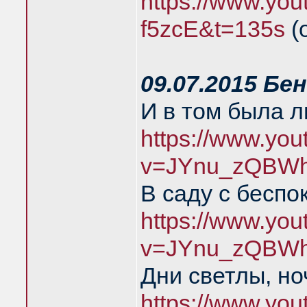
https://www.you
f5zcE&t=135s
(
09.07.2015 Бе
И в том была 
https://www.yo
v=JYnu_zQBWh
В саду с беспо
https://www.yo
v=JYnu_zQBWh
Дни светлы, но
https://www.yo