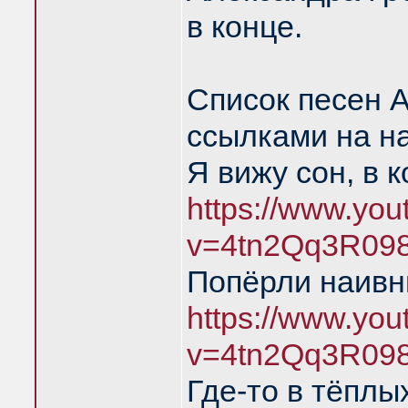
в конце.
Список песен 
ссылками на н
Я вижу сон, в 
https://www.yo
v=4tn2Qq3R09
Попёрли наивн
https://www.yo
v=4tn2Qq3R09
Где-то в тёплы