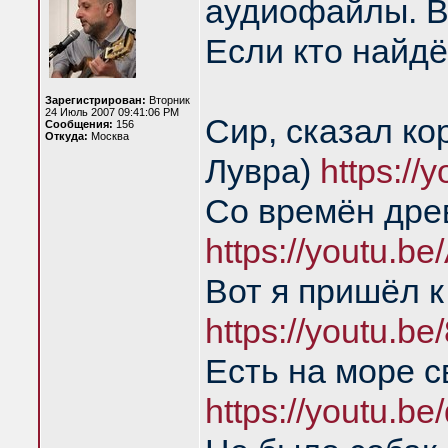
аудиофайлы. В
Если кто найдё
Зарегистрирован:
Вторник
24 Июль 2007 09:41:06 PM
Сир, сказал ко
Сообщения:
156
Откуда:
Москва
Лувра)
https:/
Со времён дре
https://youtu.b
Вот я пришёл к
https://youtu.
Есть на море с
https://youtu.