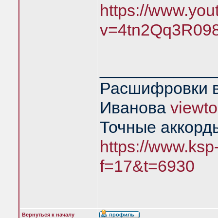
https://www.yo
v=4tn2Qq3R09
____________
Расшифровки в
Иванова
viewt
Точные аккорд
https://www.ksp
f=17&t=6930
Вернуться к началу