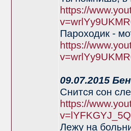
https://www.yo
v=wrlYy9UKMR
Пароходик - м
https://www.yo
v=wrlYy9UKMR
09.07.2015 Бе
Снится сон сл
https://www.yo
v=lYFKGYJ_5Q
Лежу на больн