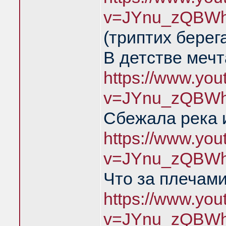
v=JYnu_zQBWh
(триптих берег
В детстве меч
https://www.yo
v=JYnu_zQBWh
Сбежала река 
https://www.yo
v=JYnu_zQBWh
Что за плечами
https://www.yo
v=JYnu_zQBWh