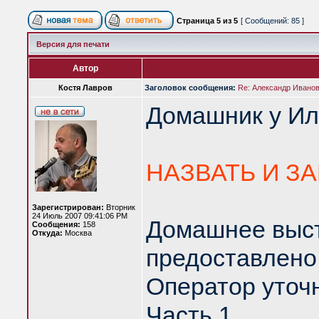
Страница
5
из
5
[ Сообщений: 85 ]
Версия для печати
Автор
Костя Лавров
Заголовок сообщения:
Re: Александр Иванов 
Домашник у Иль
НАЗВАТЬ И З
Зарегистрирован:
Вторник
24 Июль 2007 09:41:06 PM
Домашнее выст
Сообщения:
158
Откуда:
Москва
предоставлено
Оператор уточн
Часть 1