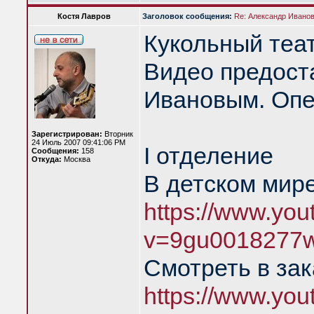
Костя Лавров
Заголовок сообщения:
Re: Александр Иванов 
Кукольный теа
Видео предост
Ивановым. Опе
Зарегистрирован:
Вторник
24 Июль 2007 09:41:06 PM
I отделение
Сообщения:
158
Откуда:
Москва
В детском мире
https://www.yo
v=9gu0018277
Смотреть в зак
https://www.yo