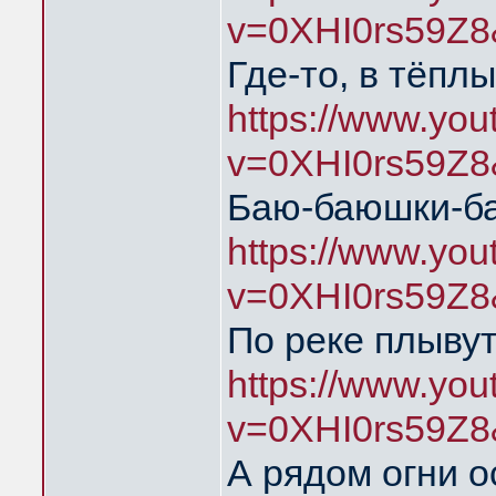
v=0XHI0rs59Z8
Где-то, в тёпл
https://www.yo
v=0XHI0rs59Z8
Баю-баюшки-б
https://www.yo
v=0XHI0rs59Z8
По реке плыву
https://www.yo
v=0XHI0rs59Z8
А рядом огни о