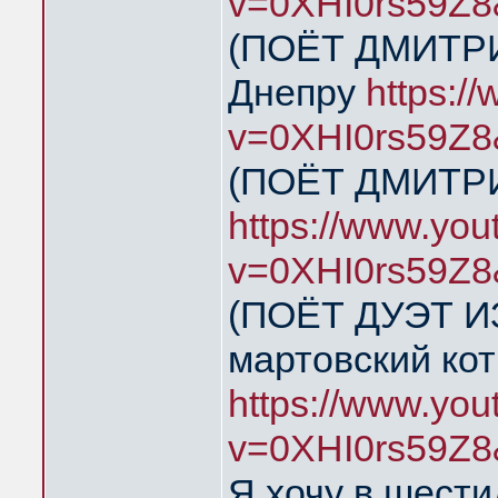
v=0XHI0rs59Z8
(ПОЁТ ДМИТРИ
Днепру
https:/
v=0XHI0rs59Z8
(ПОЁТ ДМИТРИ
https://www.yo
v=0XHI0rs59Z8
(ПОЁТ ДУЭТ И
мартовский кот
https://www.yo
v=0XHI0rs59Z8
Я хочу в шест