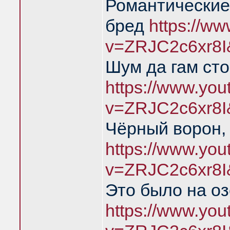
Романтические
бред
https://w
v=ZRJC2c6xr8I
Шум да гам ст
https://www.yo
v=ZRJC2c6xr8I
Чёрный ворон,
https://www.yo
v=ZRJC2c6xr8I
Это было на о
https://www.yo