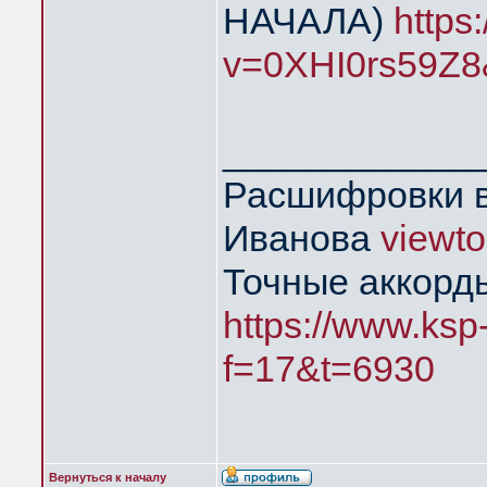
НАЧАЛА)
https
v=0XHI0rs59Z8
____________
Расшифровки в
Иванова
viewt
Точные аккорд
https://www.ksp
f=17&t=6930
Вернуться к началу