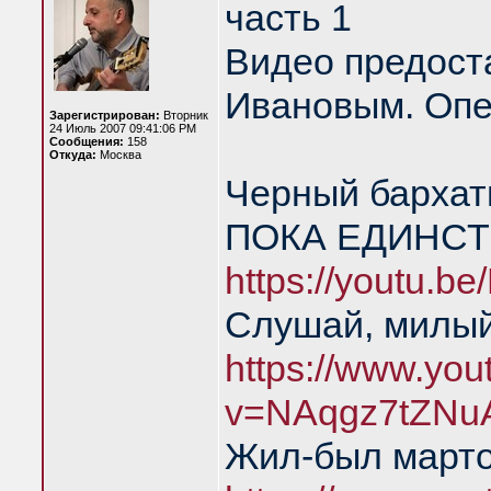
часть 1
Видео предост
Ивановым. Опе
Зарегистрирован:
Вторник
24 Июль 2007 09:41:06 PM
Сообщения:
158
Откуда:
Москва
Черный барха
ПОКА ЕДИНСТ
https://youtu.
Слушай, милый
https://www.yo
v=NAqgz7tZNu
Жил-был марто