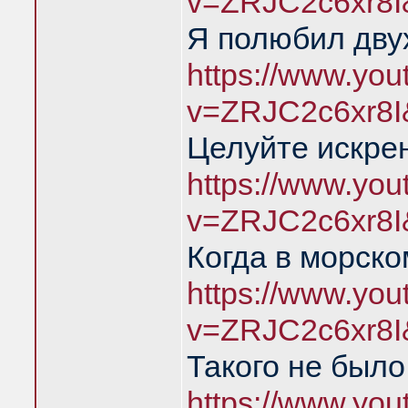
v=ZRJC2c6xr8I
Я полюбил дву
https://www.yo
v=ZRJC2c6xr8I
Целуйте искре
https://www.yo
v=ZRJC2c6xr8I
Когда в морско
https://www.yo
v=ZRJC2c6xr8I
Такого не был
https://www.yo