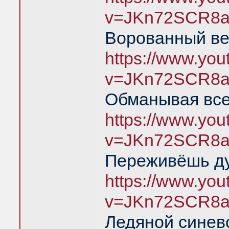
v=JKn72SCR8a
Ворованный ве
https://www.yo
v=JKn72SCR8a
Обманывая все
https://www.yo
v=JKn72SCR8a
Переживёшь д
https://www.yo
v=JKn72SCR8a
Ледяной синев