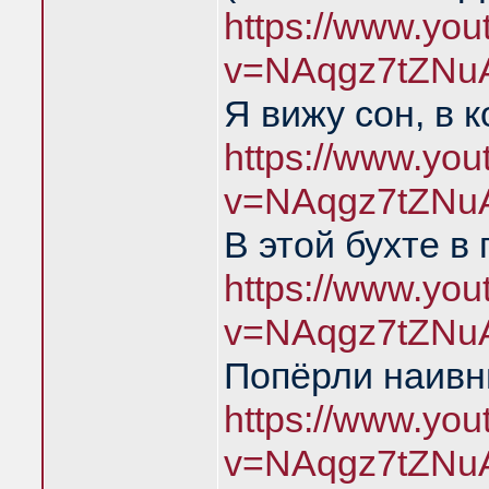
https://www.yo
v=NAqgz7tZNu
Я вижу сон, в 
https://www.yo
v=NAqgz7tZNu
В этой бухте в
https://www.yo
v=NAqgz7tZNu
Попёрли наивн
https://www.yo
v=NAqgz7tZNu