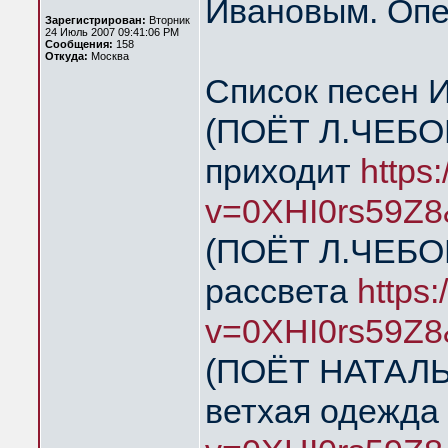
Ивановым. Опе
Зарегистрирован:
Вторник
24 Июль 2007 09:41:06 PM
Сообщения:
158
Откуда:
Москва
Список песен 
(ПОЁТ Л.ЧЕБОК
приходит
https
v=0XHI0rs59Z8
(ПОЁТ Л.ЧЕБОК
рассвета
https
v=0XHI0rs59Z8
(ПОЁТ НАТАЛЬЯ
ветхая одежда