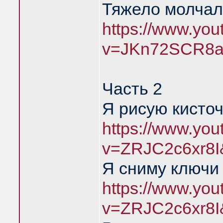
Тяжело молчал
https://www.yo
v=JKn72SCR8a
Часть 2
Я рисую кисточ
https://www.yo
v=ZRJC2c6xr8I
Я сниму ключи 
https://www.yo
v=ZRJC2c6xr8I