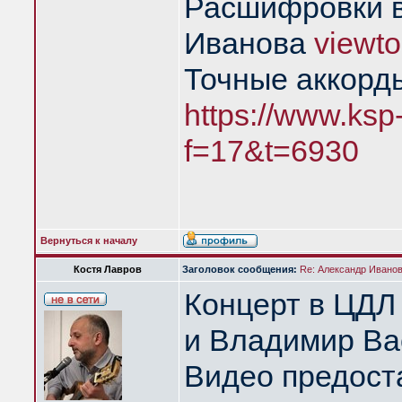
Расшифровки в
Иванова
viewt
Точные аккорд
https://www.ksp
f=17&t=6930
Вернуться к началу
Костя Лавров
Заголовок сообщения:
Re: Александр Иванов 
Концерт в ЦДЛ
и Владимир Ва
Видео предост