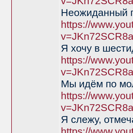
v=JKn72SCR8a
Неожиданный п
https://www.yo
v=JKn72SCR8a
Я хочу в шест
https://www.yo
v=JKn72SCR8a
Мы идём по мо
https://www.yo
v=JKn72SCR8a
Я слежу, отме
https://www.yo