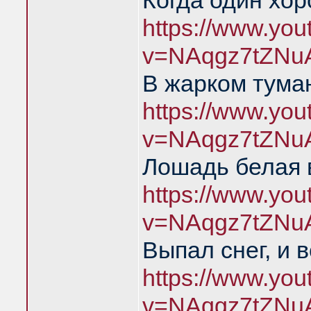
Когда один хо
https://www.yo
v=NAqgz7tZNu
В жарком тума
https://www.yo
v=NAqgz7tZNu
Лошадь белая 
https://www.yo
v=NAqgz7tZNu
Выпал снег, и 
https://www.yo
v=NAqgz7tZNu