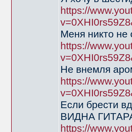
https://www.yo
v=0XHI0rs59Z8
Меня никто не
https://www.yo
v=0XHI0rs59Z8
Не внемля аро
https://www.yo
v=0XHI0rs59Z8
Если брести в
ВИДНА ГИТАР
https://www.yo