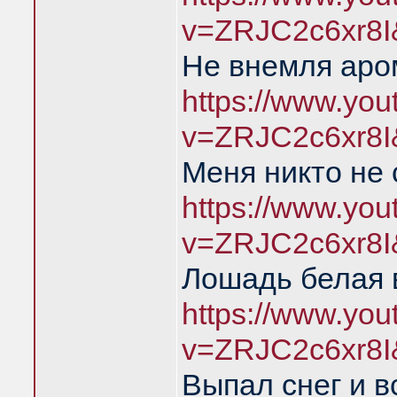
v=ZRJC2c6xr8I
Не внемля аро
https://www.yo
v=ZRJC2c6xr8I
Меня никто не
https://www.yo
v=ZRJC2c6xr8I
Лошадь белая 
https://www.yo
v=ZRJC2c6xr8I
Выпал снег и 