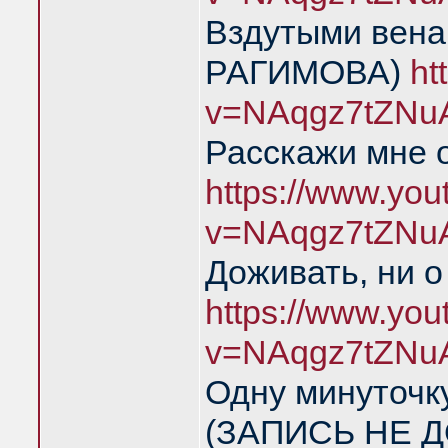
Вздутыми вен
РАГИМОВА)
ht
v=NAqgz7tZNu
Расскажи мне 
https://www.yo
v=NAqgz7tZNu
Доживать, ни о
https://www.yo
v=NAqgz7tZNu
Одну минуточку
(ЗАПИСЬ НЕ Д