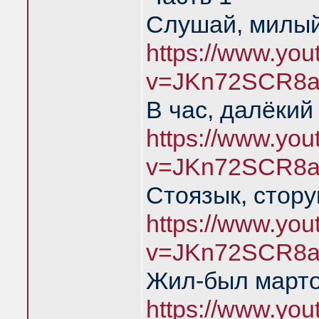
Слушай, милый
https://www.yo
v=JKn72SCR8a
В час, далёкий
https://www.yo
v=JKn72SCR8a
Стоязык, стору
https://www.yo
v=JKn72SCR8a
Жил-был марто
https://www.yo