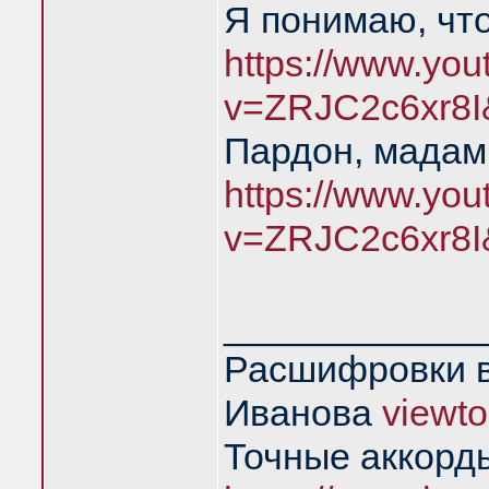
Я понимаю, чт
https://www.yo
v=ZRJC2c6xr8I
Пардон, мадам,
https://www.yo
v=ZRJC2c6xr8I
____________
Расшифровки в
Иванова
viewt
Точные аккорд