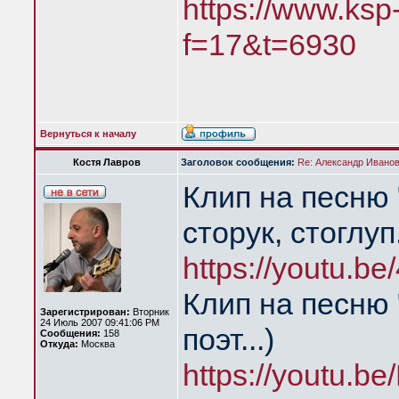
https://www.ksp
f=17&t=6930
Вернуться к началу
Костя Лавров
Заголовок сообщения:
Re: Александр Иванов 
Клип на песню 
сторук, стоглуп
https://youtu.
Клип на песню 
Зарегистрирован:
Вторник
24 Июль 2007 09:41:06 PM
поэт...)
Сообщения:
158
Откуда:
Москва
https://youtu.b