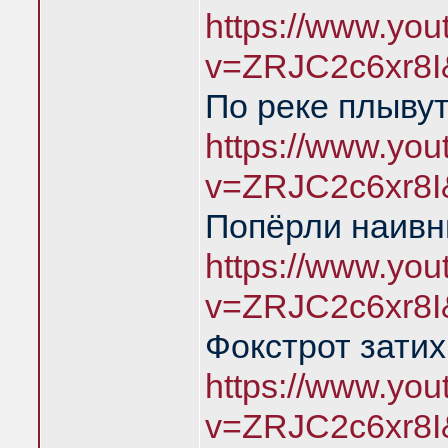
https://www.yo
v=ZRJC2c6xr8I
По реке плыву
https://www.yo
v=ZRJC2c6xr8I
Попёрли наивн
https://www.yo
v=ZRJC2c6xr8I
Фокстрот затих
https://www.yo
v=ZRJC2c6xr8I