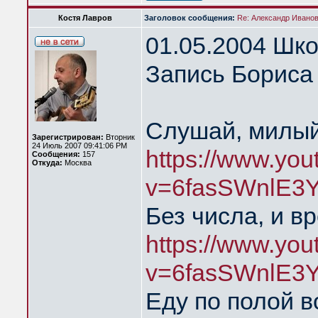
Костя Лавров
Заголовок сообщения:
Re: Александр Иванов 
01.05.2004 Шк
Запись Бориса 
Слушай, милый
Зарегистрирован:
Вторник
24 Июль 2007 09:41:06 PM
https://www.yo
Сообщения:
157
Откуда:
Москва
v=6fasSWnlE3Y
Без числа, и в
https://www.yo
v=6fasSWnlE3
Еду по полой в