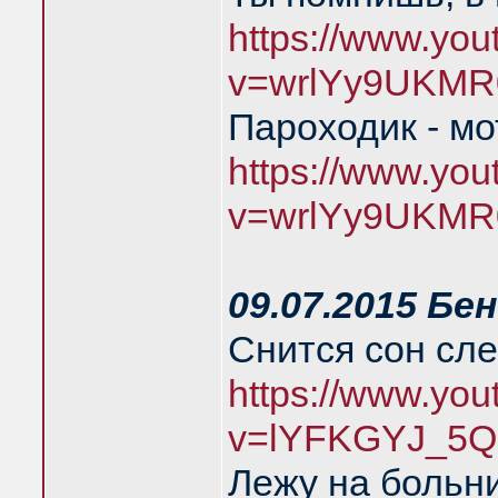
https://www.yo
v=wrlYy9UKMR
Пароходик - м
https://www.yo
v=wrlYy9UKMR
09.07.2015 Бе
Снится сон сл
https://www.yo
v=lYFKGYJ_5Q
Лежу на больн