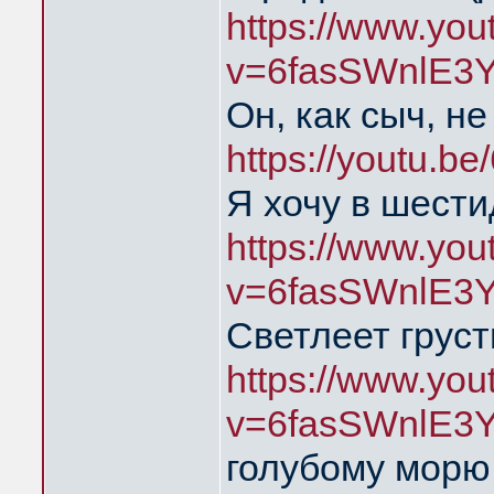
https://www.yo
v=6fasSWnlE3
Он, как сыч, н
https://youtu.
Я хочу в шест
https://www.yo
v=6fasSWnlE3
Светлеет груст
https://www.yo
v=6fasSWnlE3
голубому мор