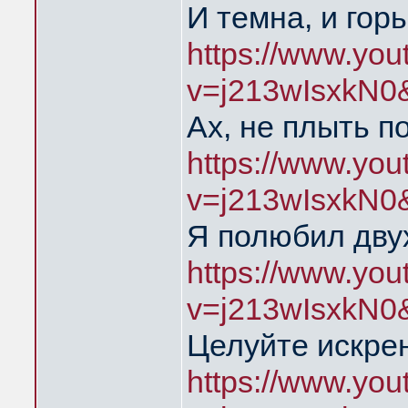
И темна, и гор
https://www.yo
v=j213wIsxkN0
Ах, не плыть п
https://www.yo
v=j213wIsxkN0
Я полюбил дву
https://www.yo
v=j213wIsxkN0
Целуйте искре
https://www.yo