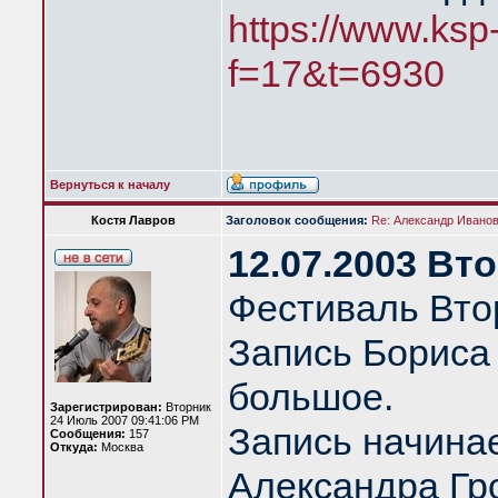
https://www.ksp
f=17&t=6930
Вернуться к началу
Костя Лавров
Заголовок сообщения:
Re: Александр Иванов 
12.07.2003 Вт
Фестиваль Вто
Запись Бориса
большое.
Зарегистрирован:
Вторник
24 Июль 2007 09:41:06 PM
Запись начина
Сообщения:
157
Откуда:
Москва
Александра Гро