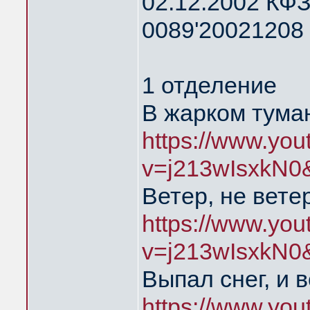
02.12.2002 КФЗ
0089'20021208 
1 отделение
В жарком тума
https://www.yo
v=j213wIsxkN0
Ветер, не вете
https://www.yo
v=j213wIsxkN0
Выпал снег, и 
https://www.yo