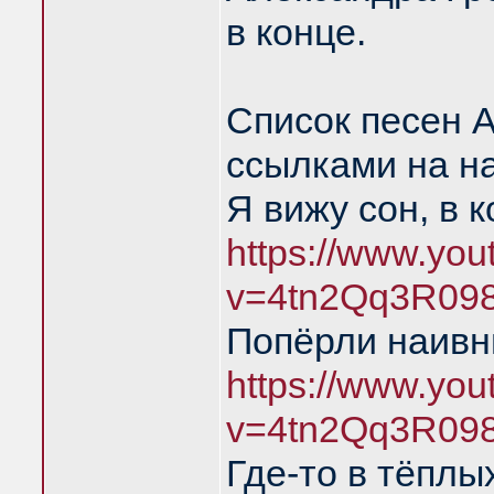
в конце.
Список песен 
ссылками на н
Я вижу сон, в 
https://www.yo
v=4tn2Qq3R09
Попёрли наивн
https://www.yo
v=4tn2Qq3R09
Где-то в тёплы