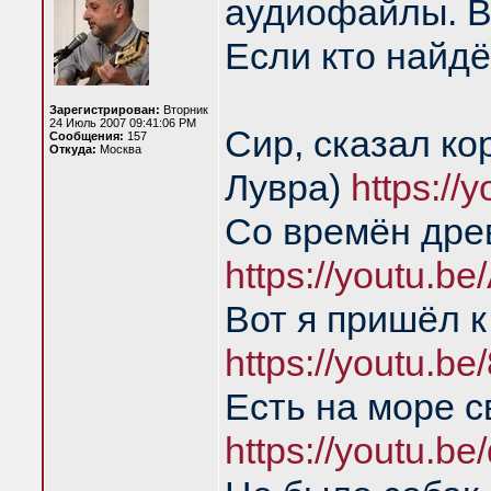
аудиофайлы. В
Если кто найдё
Зарегистрирован:
Вторник
24 Июль 2007 09:41:06 PM
Сир, сказал ко
Сообщения:
157
Откуда:
Москва
Лувра)
https:/
Со времён дре
https://youtu.b
Вот я пришёл к
https://youtu.
Есть на море с
https://youtu.