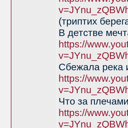
v=JYnu_zQBWh
(триптих берег
В детстве меч
https://www.yo
v=JYnu_zQBWh
Сбежала река 
https://www.yo
v=JYnu_zQBWh
Что за плечами
https://www.yo
v=JYnu_zQBWh