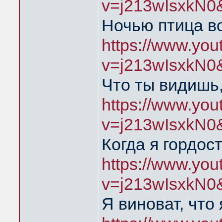
v=j213wIsxkN0
Ночью птица во
https://www.yo
v=j213wIsxkN0
Что ты видишь,
https://www.yo
v=j213wIsxkN0
Когда я гордос
https://www.yo
v=j213wIsxkN0
Я виноват, что