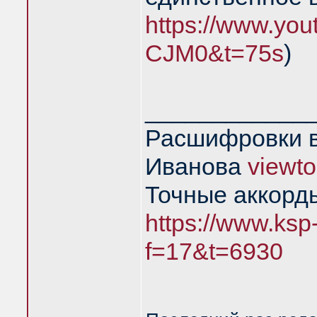
https://www.yo
CJM0&t=75s
)
____________
Расшифровки в
Иванова
viewt
Точные аккорд
https://www.ksp
f=17&t=6930