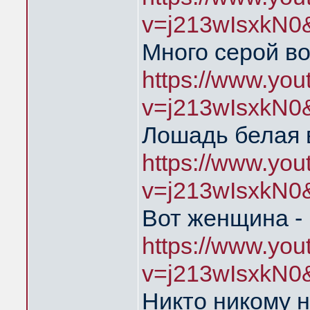
v=j213wIsxkN0
Много серой в
https://www.yo
v=j213wIsxkN0
Лошадь белая 
https://www.yo
v=j213wIsxkN0
Вот женщина - 
https://www.yo
v=j213wIsxkN0
Никто никому н