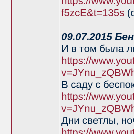
https://www.you
f5zcE&t=135s
(
09.07.2015 Бе
И в том была 
https://www.yo
v=JYnu_zQBWh
В саду с беспо
https://www.yo
v=JYnu_zQBWh
Дни светлы, но
https://www.yo