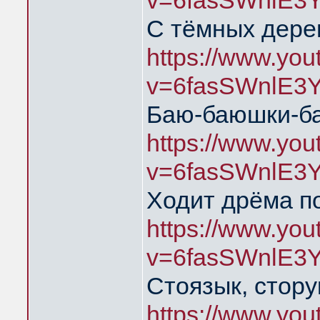
v=6fasSWnlE3
С тёмных дере
https://www.yo
v=6fasSWnlE3
Баю-баюшки-б
https://www.yo
v=6fasSWnlE3
Ходит дрёма п
https://www.yo
v=6fasSWnlE3
Стоязык, стору
https://www.yo