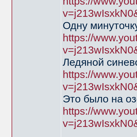
https://www.yo
v=j213wIsxkN0
Одну минуточку
https://www.yo
v=j213wIsxkN0
Ледяной синев
https://www.yo
v=j213wIsxkN0
Это было на о
https://www.yo
v=j213wIsxkN0