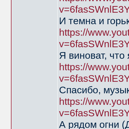
v=6fasSWnlE3
И темна и горь
https://www.yo
v=6fasSWnlE3
Я виноват, что
https://www.yo
v=6fasSWnlE3
Спасибо, музык
https://www.yo
v=6fasSWnlE3
А рядом огни 