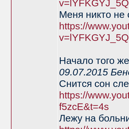
v=lYFKGYJ_5Q
Меня никто не
https://www.yo
v=lYFKGYJ_5Q
Начало того же
09.07.2015 Бе
Снится сон сл
https://www.you
f5zcE&t=4s
Лежу на больн