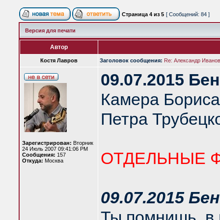
Страница
4
из
5
[ Сообщений: 84 ]
Версия для печати
Автор
Костя Лавров
Заголовок сообщения:
Re: Александр Иванов 
09.07.2015 Бе
Камера Бориса
Петра Трубецко
Зарегистрирован:
Вторник
24 Июль 2007 09:41:06 PM
ОТДЕЛЬНЫЕ 
Сообщения:
157
Откуда:
Москва
09.07.2015 Бе
Ты помнишь, в