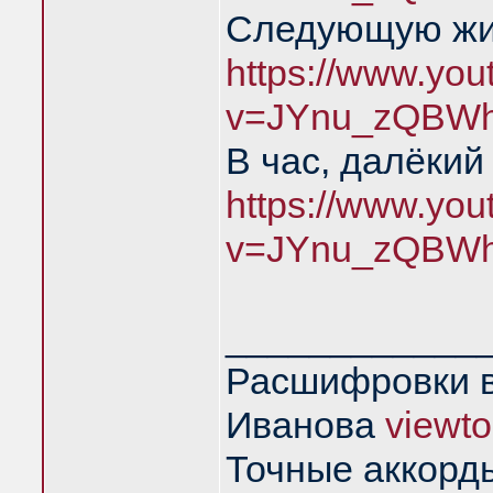
Следующую жиз
https://www.yo
v=JYnu_zQBWh
В час, далёкий
https://www.yo
v=JYnu_zQBWh
____________
Расшифровки в
Иванова
viewt
Точные аккорд