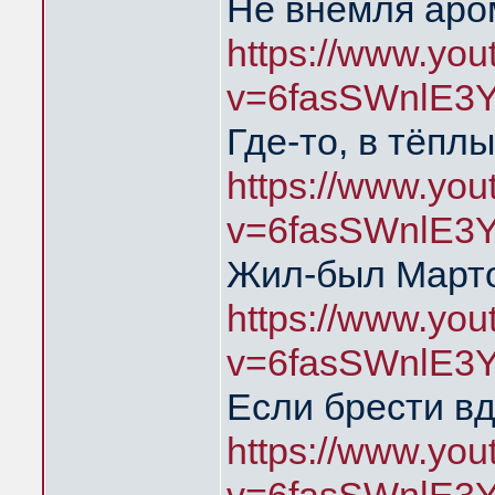
Не внемля аро
https://www.yo
v=6fasSWnlE3
Где-то, в тёпл
https://www.yo
v=6fasSWnlE3
Жил-был Марто
https://www.yo
v=6fasSWnlE3
Если брести в
https://www.yo