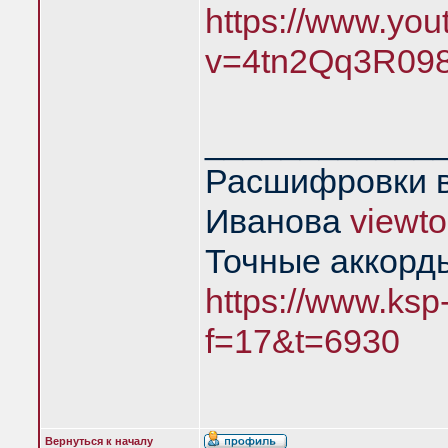
https://www.yo
v=4tn2Qq3R09
____________
Расшифровки в
Иванова
viewt
Точные аккорд
https://www.ksp
f=17&t=6930
Вернуться к началу