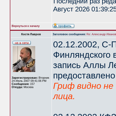
Последний раз ред
Август 2026 01:39:2
Вернуться к началу
Костя Лавров
Заголовок сообщения:
Re: Александр Иванов 
02.12.2002, С-
Финляндского 
запись Аллы Л
предоставлено
Зарегистрирован:
Вторник
24 Июль 2007 09:41:06 PM
Гриф видно не 
Сообщения:
157
Откуда:
Москва
лица.