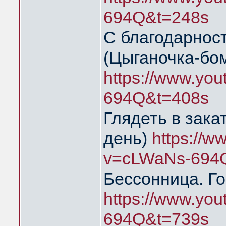
694Q&t=248s
С благодарнос
(Цыганочка-бо
https://www.yo
694Q&t=408s
Глядеть в зака
день)
https://
v=cLWaNs-694
Бессонница. Го
https://www.yo
694Q&t=739s