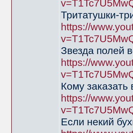
v=T1Tc7U5MwQ
Тритатушки-тр
https://www.yo
v=T1Tc7U5MwQ
Звезда полей в
https://www.yo
v=T1Tc7U5MwQ
Кому заказать 
https://www.yo
v=T1Tc7U5MwQ
Если некий бух