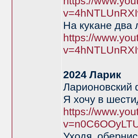
https://www.yo
v=4hNTLUnRXI
На кукане два 
https://www.yo
v=4hNTLUnRXI
2024 Ларик
Ларионовский 
Я хочу в шест
https://www.yo
v=n0C6OOyLTU
Уходя, обернис