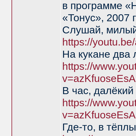
в программе «
«Тонус», 2007 
Слушай, милый
https://youtu.b
На кукане два 
https://www.yo
v=azKfuoseEsA
В час, далёкий
https://www.yo
v=azKfuoseEsA
Где-то, в тёпл