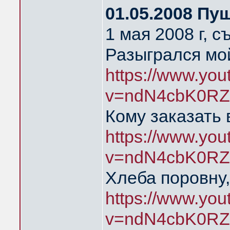
01.05.2008 Пу
1 мая 2008 г, 
Разыгрался мой
https://www.yo
v=ndN4cbK0RZ
Кому заказать 
https://www.yo
v=ndN4cbK0RZ
Хлеба поровну,
https://www.yo
v=ndN4cbK0RZ