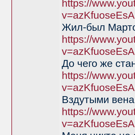
https://www.yo
v=azKfuoseEsA
Жил-был Марто
https://www.yo
v=azKfuoseEsA
До чего же ста
https://www.yo
v=azKfuoseEsA
Вздутыми вена
https://www.yo
v=azKfuoseEsA