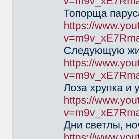
v=m9v_xE7Rma
Топорща парус
https://www.yo
v=m9v_xE7Rma
Следующую жиз
https://www.yo
v=m9v_xE7Rma
Лоза хрупка и 
https://www.yo
v=m9v_xE7Rma
Дни светлы, но
https://www.yo