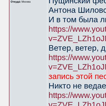
Пущинский фес
Откуда:
Москва
Антона Шиловс
И в том была 
https://www.yo
v=ZVE_LZh1oJ
Ветер, ветер, 
https://www.yo
v=ZVE_LZh1oJ
запись этой пе
Никто не ведае
https://www.yo
v=ZVE_LZh1oJ