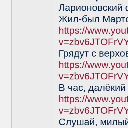
Ларионовский 
Жил-был Марто
https://www.yo
v=zbv6JTOFrV
Грядут с верхо
https://www.yo
v=zbv6JTOFrV
В час, далёкий
https://www.yo
v=zbv6JTOFrV
Слушай, милый