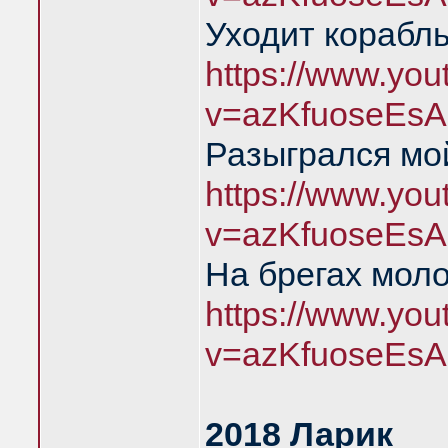
Уходит корабль
https://www.yo
v=azKfuoseEsA
Разыгрался мой
https://www.yo
v=azKfuoseEsA
На брегах мол
https://www.yo
v=azKfuoseEsA
2018 Ларик