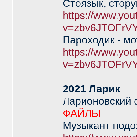
Стоязык, стору
https://www.yo
v=zbv6JTOFrV
Пароходик - м
https://www.yo
v=zbv6JTOFrV
2021 Ларик
Ларионовский
ФАЙЛЫ
Музыкант подож