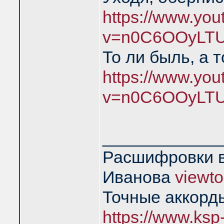
https://www.yo
v=n0C6OOyLTU
То ли быль, а 
https://www.yo
v=n0C6OOyLTU
____________
Расшифровки в
Иванова
viewt
Точные аккорд
https://www.ksp