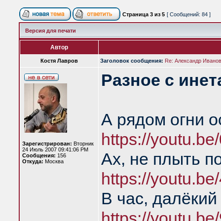
Страница
3
из
5
[ Сообщений: 84 ]
Версия для печати
Автор
Костя Лавров
Заголовок сообщения:
Re: Александр Иванов 
Разное с инет
А рядом огни о
https://youtu.
Зарегистрирован:
Вторник
24 Июль 2007 09:41:06 PM
Ах, не плыть п
Сообщения:
156
Откуда:
Москва
https://youtu.b
В час, далёкий
https://youtu.be