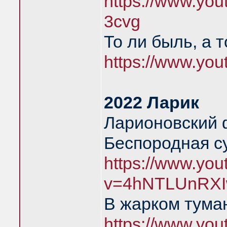
https://www.yo
3cvg
То ли быль, а 
https://www.yo
2022 Ларик
Ларионовский 
Беспородная с
https://www.yo
v=4hNTLUnRXI
В жарком тума
https://www.yo