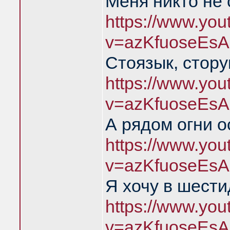
Меня никто не
https://www.yo
v=azKfuoseEsA
Стоязык, стору
https://www.yo
v=azKfuoseEsA
А рядом огни о
https://www.yo
v=azKfuoseEsA
Я хочу в шест
https://www.yo
v=azKfuoseEsA