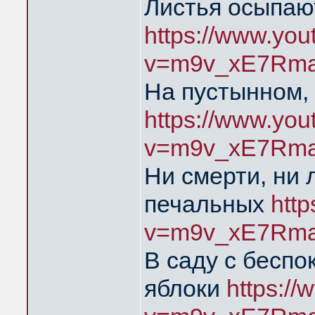
Листья осыпаю
https://www.yo
v=m9v_xE7Rma
На пустынном,
https://www.yo
v=m9v_xE7Rma
Ни смерти, ни 
печальных
htt
v=m9v_xE7Rma
В саду с бесп
яблоки
https:/