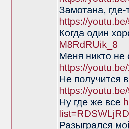
Замотана, где-
https://youtu.b
Когда один хо
M8RdRUik_8
Меня никто не
https://youtu.
Не получится в
https://youtu.b
Ну где же все
h
list=RDSWLjRD
Разыгрался мой