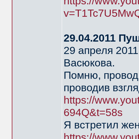
https://www.yo
v=T1Tc7U5MwQ
29.04.2011 Пу
29 апреля 2011
Васюкова.
Помню, провод
проводив взгля
https://www.yo
694Q&t=58s
Я встретил же
https://www.yo