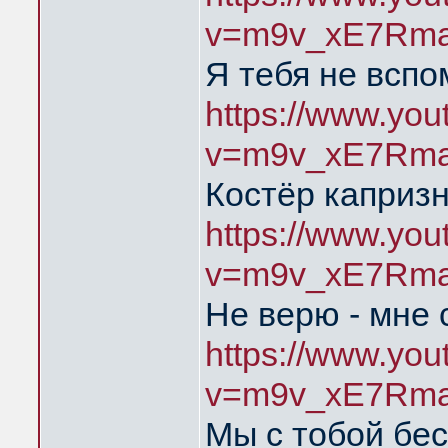
v=m9v_xE7Rma
Я тебя не всп
https://www.yo
v=m9v_xE7Rma
Костёр каприз
https://www.yo
v=m9v_xE7Rma
Не верю - мне 
https://www.yo
v=m9v_xE7Rma
Мы с тобой бе