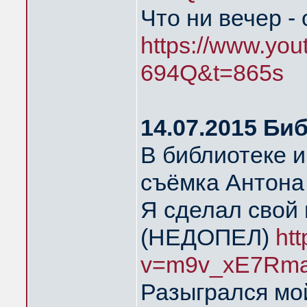
Что ни вечер -
https://www.yo
694Q&t=865s
14.07.2015 Би
В библиотеке 
съёмка Антона
Я сделал свой 
(НЕДОПЕЛ)
ht
v=m9v_xE7Rma
Разыгрался мой