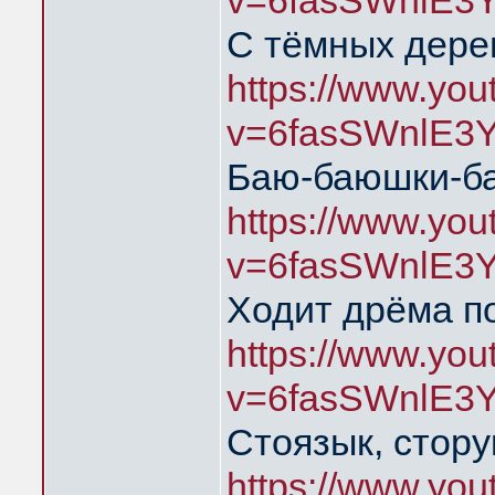
v=6fasSWnlE3
С тёмных дере
https://www.yo
v=6fasSWnlE3
Баю-баюшки-б
https://www.yo
v=6fasSWnlE3
Ходит дрёма п
https://www.yo
v=6fasSWnlE3
Стоязык, стору
https://www.yo