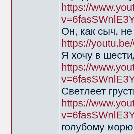
https://www.yo
v=6fasSWnlE3
Он, как сыч, н
https://youtu.
Я хочу в шест
https://www.yo
v=6fasSWnlE3
Светлеет груст
https://www.yo
v=6fasSWnlE3
голубому мор