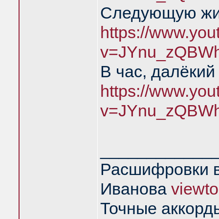
Следующую жиз
https://www.yo
v=JYnu_zQBWh
В час, далёкий
https://www.yo
v=JYnu_zQBWh
____________
Расшифровки в
Иванова
viewt
Точные аккорд