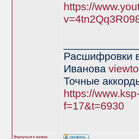
https://www.yo
v=4tn2Qq3R09
____________
Расшифровки в
Иванова
viewt
Точные аккорд
https://www.ksp
f=17&t=6930
Вернуться к началу