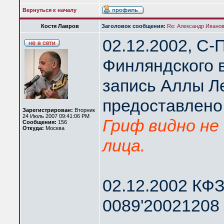
Вернуться к началу
Костя Лавров
Заголовок сообщения:
Re: Александр Иванов 
02.12.2002, С-
Финляндского 
запись Аллы Л
предоставлено
Зарегистрирован:
Вторник
24 Июль 2007 09:41:06 PM
Гриф видно не 
Сообщения:
156
Откуда:
Москва
лица.
02.12.2002 КФЗ
0089'20021208 