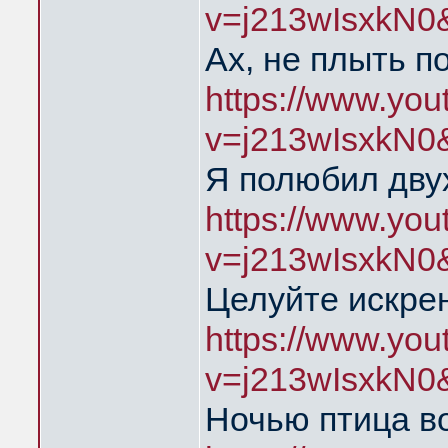
v=j213wIsxkN0
Ах, не плыть п
https://www.yo
v=j213wIsxkN0
Я полюбил дву
https://www.yo
v=j213wIsxkN0
Целуйте искре
https://www.yo
v=j213wIsxkN0
Ночью птица во