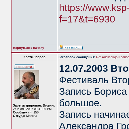
https://www.ksp
f=17&t=6930
Вернуться к началу
Костя Лавров
Заголовок сообщения:
Re: Александр Иванов 
12.07.2003 Вт
Фестиваль Вто
Запись Бориса
большое.
Зарегистрирован:
Вторник
24 Июль 2007 09:41:06 PM
Запись начина
Сообщения:
156
Откуда:
Москва
Александра Гро