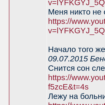
v=lYFKGYJ_5Q
Меня никто не
https://www.yo
v=lYFKGYJ_5Q
Начало того же
09.07.2015 Бе
Снится сон сл
https://www.you
f5zcE&t=4s
Лежу на больн