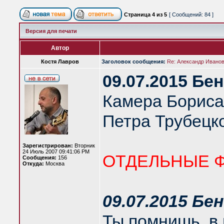
Страница
4
из
5
[ Сообщений: 84 ]
Версия для печати
Автор
Костя Лавров
Заголовок сообщения:
Re: Александр Иванов 
09.07.2015 Бе
Камера Бориса
Петра Трубецко
Зарегистрирован:
Вторник
24 Июль 2007 09:41:06 PM
ОТДЕЛЬНЫЕ 
Сообщения:
156
Откуда:
Москва
09.07.2015 Бе
Ты помнишь, в