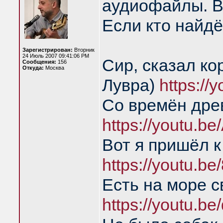
аудиофайлы. В
Если кто найдё
Зарегистрирован:
Вторник
24 Июль 2007 09:41:06 PM
Сир, сказал ко
Сообщения:
156
Откуда:
Москва
Лувра)
https:/
Со времён дре
https://youtu.b
Вот я пришёл к
https://youtu.
Есть на море с
https://youtu.