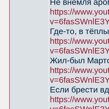
Не внемля аро
https://www.yo
v=6fasSWnlE3
Где-то, в тёпл
https://www.yo
v=6fasSWnlE3
Жил-был Марто
https://www.yo
v=6fasSWnlE3
Если брести в
https://www.yo