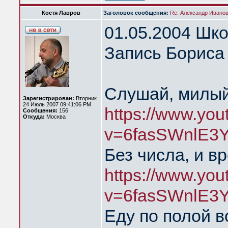
Костя Лавров
Заголовок сообщения:
Re: Александр Иванов 
01.05.2004 Шк
Запись Бориса 
Слушай, милый
Зарегистрирован:
Вторник
24 Июль 2007 09:41:06 PM
https://www.yo
Сообщения:
156
Откуда:
Москва
v=6fasSWnlE3Y
Без числа, и в
https://www.yo
v=6fasSWnlE3
Еду по полой в