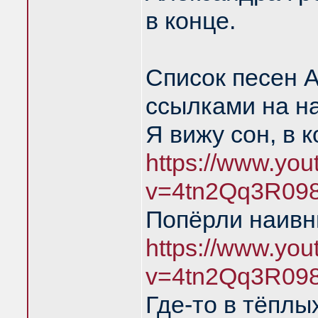
в конце.
Список песен 
ссылками на н
Я вижу сон, в 
https://www.yo
v=4tn2Qq3R09
Попёрли наивн
https://www.yo
v=4tn2Qq3R09
Где-то в тёплы