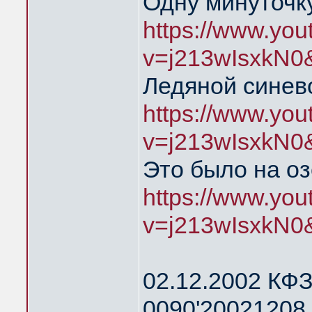
Одну минуточку
https://www.yo
v=j213wIsxkN0
Ледяной синев
https://www.yo
v=j213wIsxkN0
Это было на о
https://www.yo
v=j213wIsxkN0
02.12.2002 КФЗ
0090'20021208 