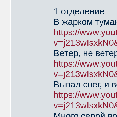
1 отделение
В жарком тума
https://www.yo
v=j213wIsxkN0
Ветер, не вете
https://www.yo
v=j213wIsxkN0
Выпал снег, и 
https://www.yo
v=j213wIsxkN0
Много серой в