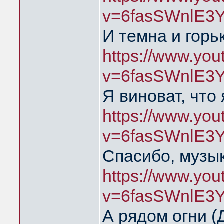
v=6fasSWnlE3
И темна и горь
https://www.yo
v=6fasSWnlE3
Я виноват, что
https://www.yo
v=6fasSWnlE3
Спасибо, музык
https://www.yo
v=6fasSWnlE3
А рядом огни 