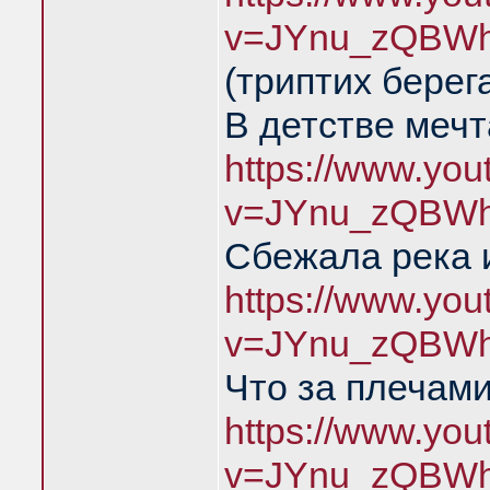
v=JYnu_zQBWh
(триптих берег
В детстве меч
https://www.yo
v=JYnu_zQBWh
Сбежала река 
https://www.yo
v=JYnu_zQBWh
Что за плечами
https://www.yo
v=JYnu_zQBWh