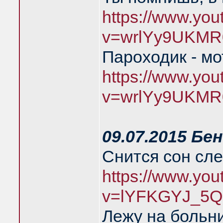
https://www.yo
v=wrlYy9UKMR
Пароходик - м
https://www.yo
v=wrlYy9UKMR
09.07.2015 Бе
Снится сон сл
https://www.yo
v=lYFKGYJ_5Q
Лежу на больн