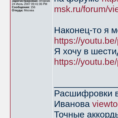
Зарегистрирован:
Вторник
24 Июль 2007 09:41:06 PM
msk.ru/forum/vi
Сообщения:
156
Откуда:
Москва
Наконец-то я 
https://youtu.
Я хочу в шест
https://youtu.
____________
Расшифровки в
Иванова
viewt
Точные аккорд