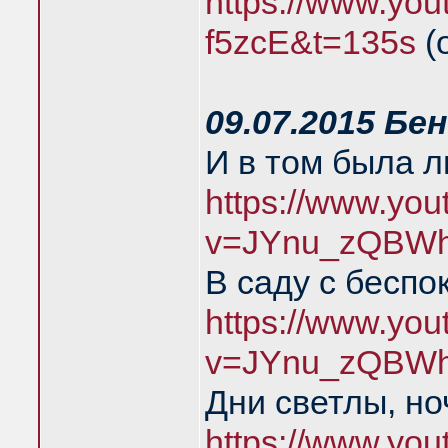
https://www.you
f5zcE&t=135s
(
09.07.2015 Бе
И в том была 
https://www.yo
v=JYnu_zQBWh
В саду с беспо
https://www.yo
v=JYnu_zQBWh
Дни светлы, но
https://www.yo