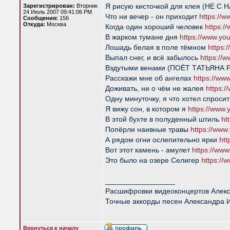
Я рисую кисточкой для клея (НЕ С 
Зарегистрирован:
Вторник
24 Июль 2007 09:41:06 PM
Что ни вечер - он приходит
https://
Сообщения:
156
Откуда:
Москва
Когда один хороший человек
https:
В жарком тумане дня
https://www.y
Лошадь белая в поле тёмном
https
Выпал снег, и всё забылось
https:/
Вздутыми венами (ПОЁТ ТАТЬЯНА
Расскажи мне об ангелах
https://w
Доживать, ни о чём не жалея
https:
Одну минуточку, я что хотел спро
Я вижу сон, в котором я
https://www
В этой бухте в полуденный штиль
ht
Попёрли наивные травы
https://ww
А рядом огни ослепительно ярки
ht
Вот этот камень - амулет
https://ww
Это было на озере Селигер
https:/
_________________
Расшифровки видеоконцертов Алек
Точные аккорды песен Александра 
Вернуться к началу