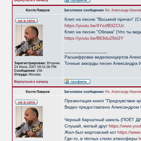
Вернуться к началу
Костя Лавров
Заголовок сообщения:
Re: Александр Иванов 
Клип на песню "Восьмой причал" (Сто
https://youtu.be/4YzzfB3ZCUc
Клип на песню "Облака" (Что ты видиш
https://youtu.be/B63du29sI2Y
_________________
Расшифровки видеоконцертов Алек
Точные аккорды песен Александра 
Зарегистрирован:
Вторник
24 Июль 2007 09:41:06 PM
Сообщения:
156
Откуда:
Москва
Вернуться к началу
Костя Лавров
Заголовок сообщения:
Re: Александр Иванов 
Презентация книги "Предчувствие кр
Видео предоставлено Александром 
Черный бархатный шмель (ПОЁТ 
Слушай, милый друг
https://www.yo
Жил-был мартовский кот
https://ww
Где-то, в тёплых слоях атмосферы
h