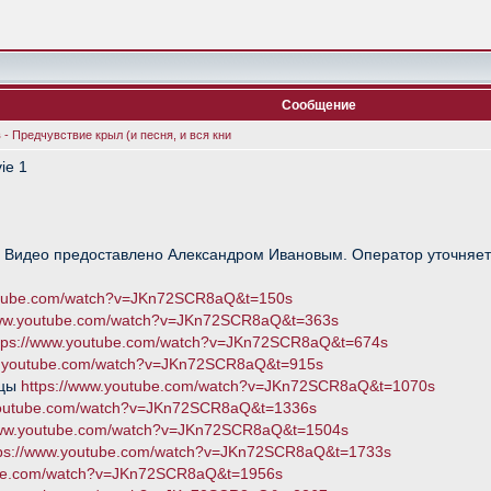
Сообщение
- Предчувствие крыл (и песня, и вся кни
ie 1
, Видео предоставлено Александром Ивановым. Оператор уточняет
outube.com/watch?v=JKn72SCR8aQ&t=150s
www.youtube.com/watch?v=JKn72SCR8aQ&t=363s
tps://www.youtube.com/watch?v=JKn72SCR8aQ&t=674s
w.youtube.com/watch?v=JKn72SCR8aQ&t=915s
ицы
https://www.youtube.com/watch?v=JKn72SCR8aQ&t=1070s
youtube.com/watch?v=JKn72SCR8aQ&t=1336s
www.youtube.com/watch?v=JKn72SCR8aQ&t=1504s
tps://www.youtube.com/watch?v=JKn72SCR8aQ&t=1733s
ube.com/watch?v=JKn72SCR8aQ&t=1956s