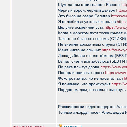
Шум да гам стоит на пол-Европы
ht
Чёрный ворон, чёрный дьявол
https
Это было на озере Селигер
https:/
Я полюбил двух юных королев
https
Целуйте искренней уста
https://www
Когда в морском пути тоска грызёт 
Такого не было лет восемь (СТИХИ
Не внемля ароматным струям (СТ
Меня никто не слышит
https://www.
Лошадь белая в поле тёмном (БЕЗ
Выпал снег и всё забылось (БЕЗ Г
По реке плывут дрова
https://www.y
Попёрли наивные травы
https://ww
Фокстрот затих, но не насытил зал
h
Я понимаю, что происходит
https:/
Пардон, мадам, позвольте выкинуть
_________________
Расшифровки видеоконцертов Алек
Точные аккорды песен Александра 