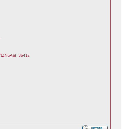
s
z7tZNuA&t=3541s