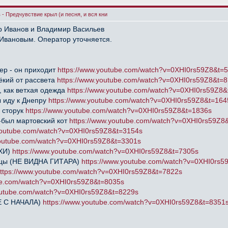
- Предчувствие крыл (и песня, и вся кни
р Иванов и Владимир Васильев
Ивановым. Оператор уточняется.
р - он приходит
https://www.youtube.com/watch?v=0XHI0rs59Z8&t=
кий от рассвета
https://www.youtube.com/watch?v=0XHI0rs59Z8&t=
 как ветхая одежда
https://www.youtube.com/watch?v=0XHI0rs59Z8&
 иду к Днепру
https://www.youtube.com/watch?v=0XHI0rs59Z8&t=164
 сторук
https://www.youtube.com/watch?v=0XHI0rs59Z8&t=1836s
был мартовский кот
https://www.youtube.com/watch?v=0XHI0rs59Z8
.youtube.com/watch?v=0XHI0rs59Z8&t=3154s
youtube.com/watch?v=0XHI0rs59Z8&t=3301s
ИХИ)
https://www.youtube.com/watch?v=0XHI0rs59Z8&t=7305s
лицы (НЕ ВИДНА ГИТАРА)
https://www.youtube.com/watch?v=0XHI0rs5
ttps://www.youtube.com/watch?v=0XHI0rs59Z8&t=7822s
be.com/watch?v=0XHI0rs59Z8&t=8035s
outube.com/watch?v=0XHI0rs59Z8&t=8229s
НЕ С НАЧАЛА)
https://www.youtube.com/watch?v=0XHI0rs59Z8&t=8351