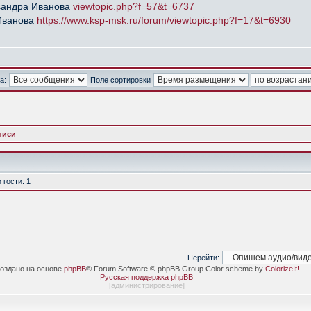
сандра Иванова
viewtopic.php?f=57&t=6737
Иванова
https://www.ksp-msk.ru/forum/viewtopic.php?f=17&t=6930
а:
Поле сортировки
писи
гости: 1
Перейти:
оздано на основе
phpBB
® Forum Software © phpBB Group Color scheme by
ColorizeIt!
Русская поддержка phpBB
[
администрирование
]