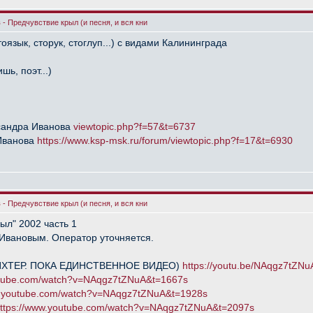
- Предчувствие крыл (и песня, и вся кни
язык, сторук, стоглуп...) с видами Калининграда
ь, поэт...)
сандра Иванова
viewtopic.php?f=57&t=6737
Иванова
https://www.ksp-msk.ru/forum/viewtopic.php?f=17&t=6930
- Предчувствие крыл (и песня, и вся кни
ыл" 2002 часть 1
Ивановым. Оператор уточняется.
ДИХТЕР. ПОКА ЕДИНСТВЕННОЕ ВИДЕО)
https://youtu.be/NAqgz7tZNu
utube.com/watch?v=NAqgz7tZNuA&t=1667s
w.youtube.com/watch?v=NAqgz7tZNuA&t=1928s
ttps://www.youtube.com/watch?v=NAqgz7tZNuA&t=2097s