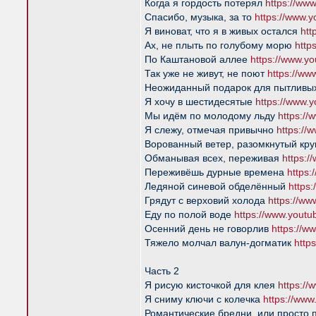
Когда я гордость потерял
https://w
Спасибо, музыка, за то
https://www
Я виноват, что я в живых остался
ht
Ах, не плыть по голубому морю
http
По Каштановой аллее
https://www.
Так уже не живут, не поют
https://w
Неожиданный подарок для пытливы
Я хочу в шестидесятые
https://www
Мы идём по молодому льду
https:/
Я слежу, отмечая привычно
https:/
Ворованный ветер, разомкнутый кру
Обманывая всех, переживая
https:
Переживёшь дурные времена
https
Ледяной синевой обделённый
https
Грядут с верховий холода
https://w
Еду по полой воде
https://www.you
Осенний день не говорлив
https://
Тяжело молчал валун-догматик
http
Часть 2
Я рисую кисточкой для клея
https:/
Я сниму ключи с колечка
https://ww
Романтические бредни, или просто