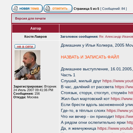
Страница
5
из
5
[ Сообщений: 84 ]
Версия для печати
Автор
Костя Лавров
Заголовок сообщения:
Re: Александр Иванов 
Домашник у Ильи Колкера, 2005 Mov
НАЗВАТЬ И ЗАПИСАТЬ ФАЙЛ
Домашнее выступление, 16.01.2005
Часть 1
Слушай, милый друг
https://www.y
В час, далёкий от рассвета
https://
Зарегистрирован:
Вторник
24 Июль 2007 09:41:06 PM
Стоязык, сторук, стоглуп, стоумён
ht
Сообщения:
156
Откуда:
Москва
Жил-был мартовский кот
https://ww
Если брести вдоль заснеженной ул
Где-то, в тёплых слоях
https://www.
Что ни вечер - он приходит
https://
А рядом огни ослепительно ярки
ht
Да, я жемчужница
https://www.yout