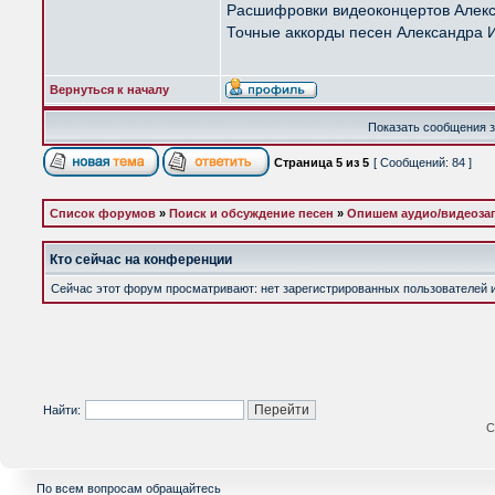
Расшифровки видеоконцертов Алек
Точные аккорды песен Александра 
Вернуться к началу
Показать сообщения з
Страница
5
из
5
[ Сообщений: 84 ]
Список форумов
»
Поиск и обсуждение песен
»
Опишем аудио/видеоза
Кто сейчас на конференции
Сейчас этот форум просматривают: нет зарегистрированных пользователей и 
Найти:
С
По всем вопросам обращайтесь