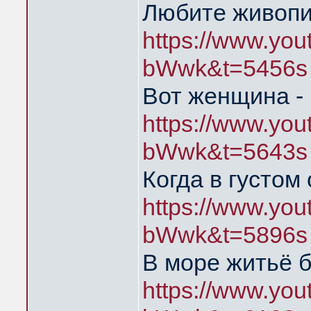
Любите живопи
https://www.yo
bWwk&t=5456s
Вот женщина - 
https://www.yo
bWwk&t=5643s
Когда в густом
https://www.yo
bWwk&t=5896s
В море житьё б
https://www.yo