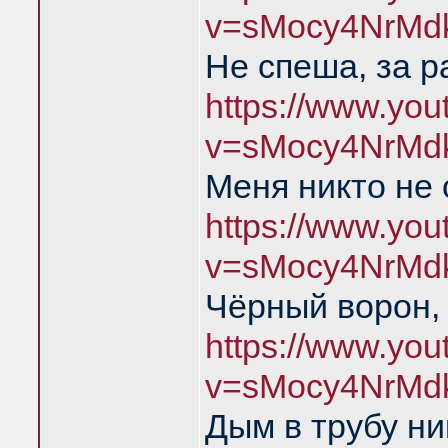
v=sMocy4NrMd
Не спеша, за р
https://www.yo
v=sMocy4NrMd
Меня никто не
https://www.yo
v=sMocy4NrMd
Чёрный ворон,
https://www.yo
v=sMocy4NrMd
Дым в трубу ни