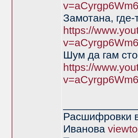
v=aCyrgp6Wm6
Замотана, где-
https://www.yo
v=aCyrgp6Wm6
Шум да гам ст
https://www.yo
v=aCyrgp6Wm6
____________
Расшифровки в
Иванова
viewt