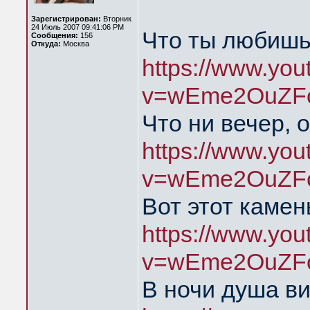
Зарегистрирован:
Вторник
24 Июль 2007 09:41:06 PM
Что ты любишь,
Сообщения:
156
Откуда:
Москва
https://www.yo
v=wEme2OuZFc
Что ни вечер, 
https://www.yo
v=wEme2OuZFc
Вот этот камен
https://www.yo
v=wEme2OuZFc
В ночи душа в