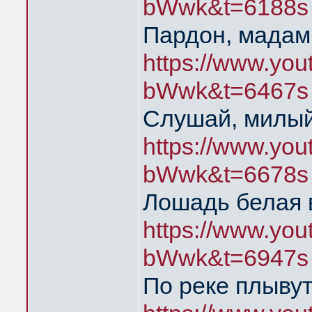
bWwk&t=6188s
Пардон, мадам
https://www.yo
bWwk&t=6467s
Слушай, милый
https://www.yo
bWwk&t=6678s
Лошадь белая 
https://www.yo
bWwk&t=6947s
По реке плыву