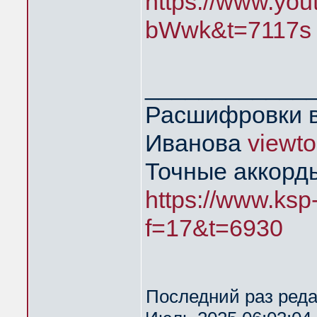
https://www.yo
bWwk&t=7117s
____________
Расшифровки в
Иванова
viewt
Точные аккорд
https://www.ksp
f=17&t=6930
Последний раз ред