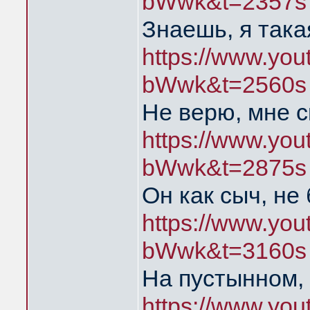
bWwk&t=2357s
Знаешь, я така
https://www.yo
bWwk&t=2560s
Не верю, мне с
https://www.yo
bWwk&t=2875s
Он как сыч, не
https://www.yo
bWwk&t=3160s
На пустынном, 
https://www.yo