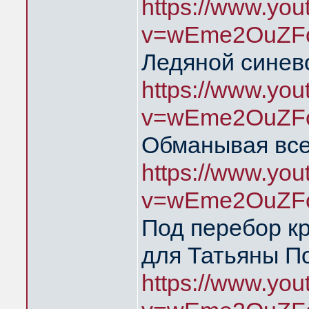
https://www.yo
v=wEme2OuZFc
Ледяной синев
https://www.yo
v=wEme2OuZFc
Обманывая все
https://www.yo
v=wEme2OuZFc
Под перебор к
для Татьяны П
https://www.yo