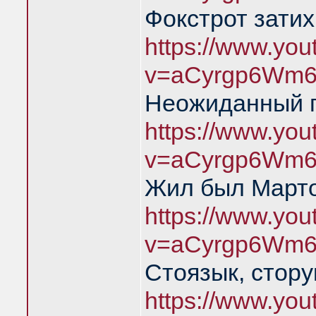
Фокстрот затих
https://www.yo
v=aCyrgp6Wm6
Неожиданный 
https://www.yo
v=aCyrgp6Wm6
Жил был Марто
https://www.yo
v=aCyrgp6Wm6
Стоязык, стору
https://www.yo