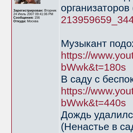
организаторов 
Зарегистрирован:
Вторник
24 Июль 2007 09:41:06 PM
213959659_34
Сообщения:
156
Откуда:
Москва
Музыкант подо
https://www.yo
bWwk&t=180s
В саду с беспо
https://www.yo
bWwk&t=440s
Дождь удалилс
(Ненастье в са