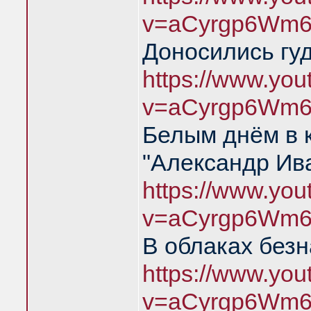
v=aCyrgp6Wm6
Доносились гуд
https://www.yo
v=aCyrgp6Wm6
Белым днём в 
"Александр Ив
https://www.yo
v=aCyrgp6Wm6
В облаках без
https://www.yo
v=aCyrgp6Wm6