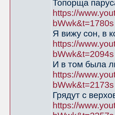
Топорща парус
https://www.yo
bWwk&t=1780s
Я вижу сон, в 
https://www.yo
bWwk&t=2094s
И в том была л
https://www.yo
bWwk&t=2173s
Грядут с верхо
https://www.yo