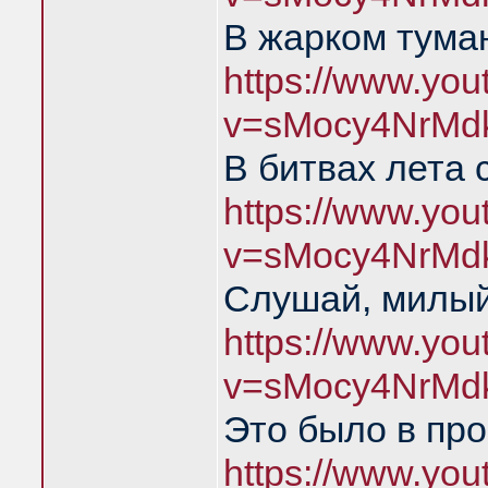
В жарком тума
https://www.yo
v=sMocy4NrMd
В битвах лета 
https://www.yo
v=sMocy4NrMd
Слушай, милый
https://www.yo
v=sMocy4NrMd
Это было в пр
https://www.yo