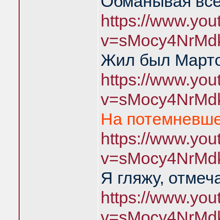
Обманывая все
https://www.yo
v=sMocy4NrMd
Жил был Марто
https://www.yo
v=sMocy4NrMd
На потемневше
https://www.yo
v=sMocy4NrMd
Я гляжу, отмеч
https://www.yo
v=sMocy4NrMd