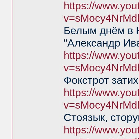
https://www.yo
v=sMocy4NrMd
Белым днём в 
"Александр Ив
https://www.yo
v=sMocy4NrMd
Фокстрот затих
https://www.yo
v=sMocy4NrMd
Стоязык, стору
https://www.yo