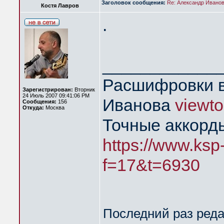
Заголовок сообщения:
Re: Александр Иванов 
Костя Лавров
.
____________
Расшифровки в
Зарегистрирован:
Вторник
24 Июль 2007 09:41:06 PM
Иванова
viewt
Сообщения:
156
Откуда:
Москва
Точные аккорд
https://www.ksp
f=17&t=6930
Последний раз ред