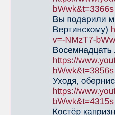
bWwk&t=3366s
Вы подарили м
Вертинскому)
h
v=-NMzT7-bWw
Восемнадцать 
https://www.yo
bWwk&t=3856s
Уходя, обернис
https://www.yo
bWwk&t=4315s
Костёр каприз