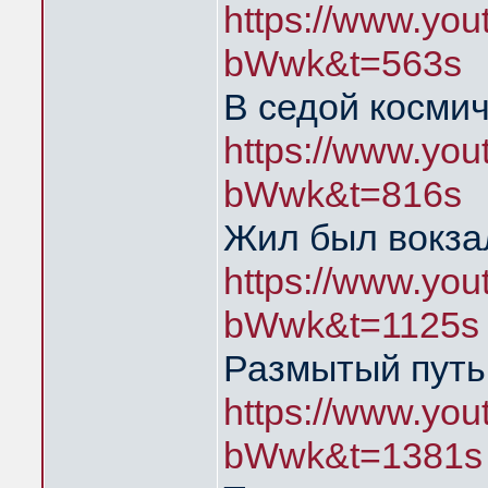
https://www.yo
bWwk&t=563s
В седой космич
https://www.yo
bWwk&t=816s
Жил был вокза
https://www.yo
bWwk&t=1125s
Размытый путь
https://www.yo
bWwk&t=1381s