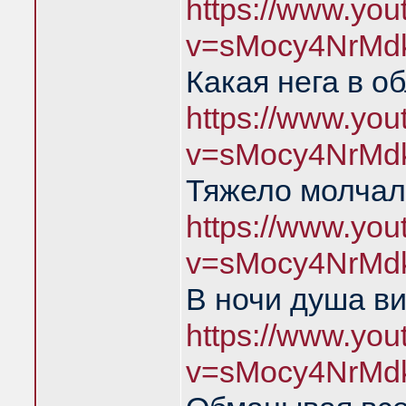
https://www.yo
v=sMocy4NrMd
Какая нега в о
https://www.yo
v=sMocy4NrMd
Тяжело молчал
https://www.yo
v=sMocy4NrMd
В ночи душа в
https://www.yo
v=sMocy4NrMd