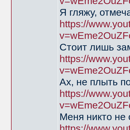
v=wEme2OuZFc
Я гляжу, отмеч
https://www.yo
v=wEme2OuZFc
Стоит лишь за
https://www.yo
v=wEme2OuZFc
Ах, не плыть п
https://www.yo
v=wEme2OuZFc
Меня никто не
https://www.yo