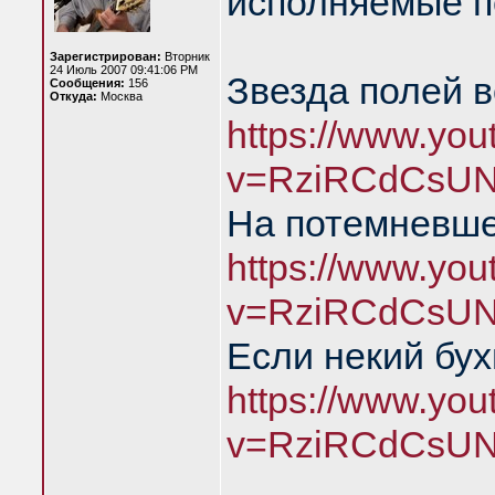
исполняемые п
Зарегистрирован:
Вторник
24 Июль 2007 09:41:06 PM
Звезда полей 
Сообщения:
156
Откуда:
Москва
https://www.yo
v=RziRCdCsUN
На потемневше
https://www.yo
v=RziRCdCsUN
Если некий бу
https://www.yo
v=RziRCdCsUN