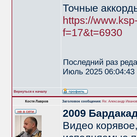
Точные аккорд
https://www.ksp
f=17&t=6930
Последний раз ред
Июль 2025 06:04:43 
Вернуться к началу
Костя Лавров
Заголовок сообщения:
Re: Александр Иванов 
2009 Бардака
Видео корявое,