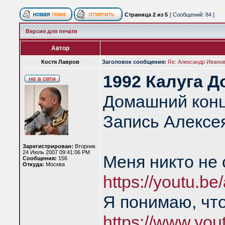
Страница
2
из
5
[ Сообщений: 84 ]
Версия для печати
Автор
Костя Лавров
Заголовок сообщения:
Re: Александр Иванов 
1992 Калуга Д
Домашний конц
Запись Алексе
Зарегистрирован:
Вторник
24 Июль 2007 09:41:06 PM
Меня никто не
Сообщения:
156
Откуда:
Москва
https://youtu.
Я понимаю, чт
https://www.yo