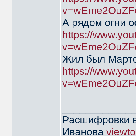
v=wEme2OuZFc
А рядом огни о
https://www.yo
v=wEme2OuZFc
Жил был Марто
https://www.yo
v=wEme2OuZFc
____________
Расшифровки в
Иванова
viewt