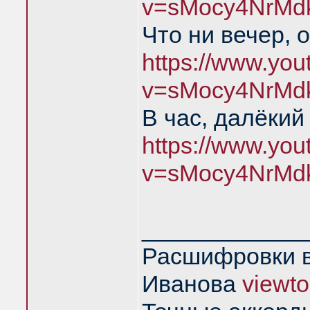
v=sMocy4NrMd
Что ни вечер, 
https://www.yo
v=sMocy4NrMd
В час, далёкий
https://www.yo
v=sMocy4NrMd
____________
Расшифровки в
Иванова
viewt