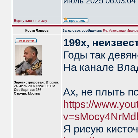
Июль 2025 06:03:04 
Вернуться к началу
Костя Лавров
Заголовок сообщения:
Re: Александр Иванов 
199х, неизвес
Годы так девян
На канале Вла
Зарегистрирован:
Вторник
24 Июль 2007 09:41:06 PM
Ах, не плыть п
Сообщения:
156
Откуда:
Москва
https://www.yo
v=sMocy4NrMd
Я рисую кисточ