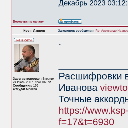
Декабрь 2023 03:12:
Вернуться к началу
Костя Лавров
Заголовок сообщения:
Re: Александр Иванов 
.
____________
Расшифровки в
Зарегистрирован:
Вторник
24 Июль 2007 09:41:06 PM
Иванова
viewt
Сообщения:
156
Откуда:
Москва
Точные аккорд
https://www.ksp
f=17&t=6930