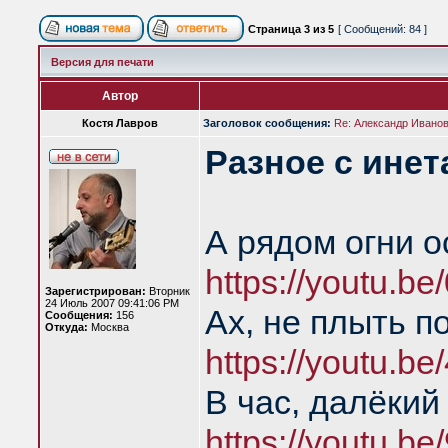
Страница
3
из
5
[ Сообщений: 84 ]
Версия для печати
Автор
Костя Лавров
Заголовок сообщения:
Re: Александр Иванов 
Разное с инет
А рядом огни о
https://youtu.
Зарегистрирован:
Вторник
24 Июль 2007 09:41:06 PM
Ах, не плыть п
Сообщения:
156
Откуда:
Москва
https://youtu.b
В час, далёкий
https://youtu.be