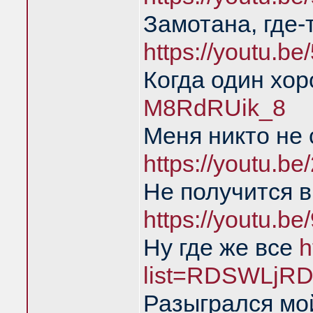
Замотана, где-
https://youtu.b
Когда один хо
M8RdRUik_8
Меня никто не
https://youtu.
Не получится в
https://youtu.b
Ну где же все
h
list=RDSWLjRD
Разыгрался мой