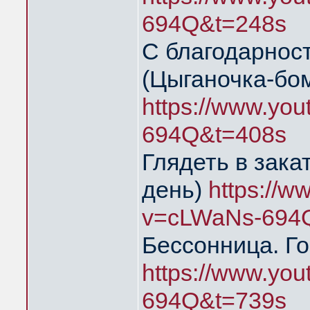
694Q&t=248s
С благодарнос
(Цыганочка-бо
https://www.yo
694Q&t=408s
Глядеть в зака
день)
https://
v=cLWaNs-694
Бессонница. Го
https://www.yo
694Q&t=739s