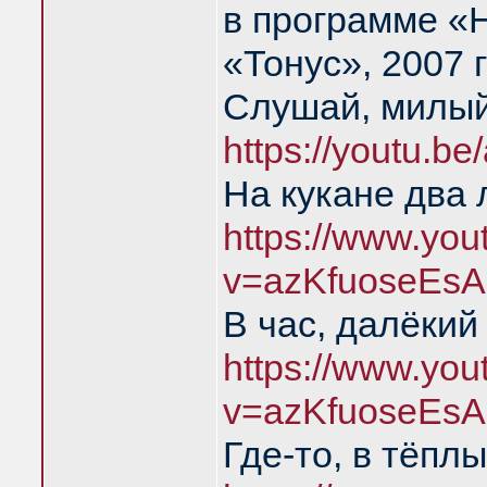
в программе «
«Тонус», 2007 
Слушай, милый
https://youtu.b
На кукане два 
https://www.yo
v=azKfuoseEsA
В час, далёкий
https://www.yo
v=azKfuoseEsA
Где-то, в тёпл