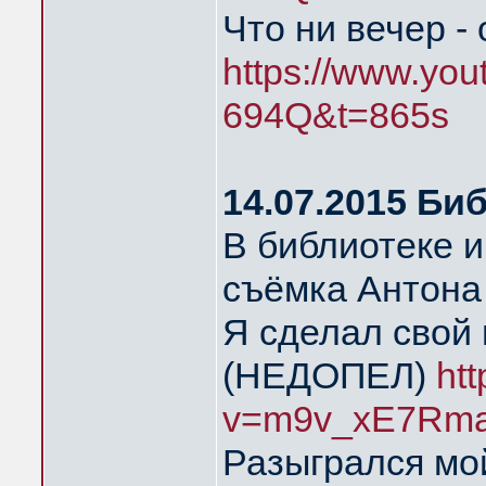
Что ни вечер -
https://www.yo
694Q&t=865s
14.07.2015 Би
В библиотеке 
съёмка Антона
Я сделал свой 
(НЕДОПЕЛ)
ht
v=m9v_xE7Rma
Разыгрался мой