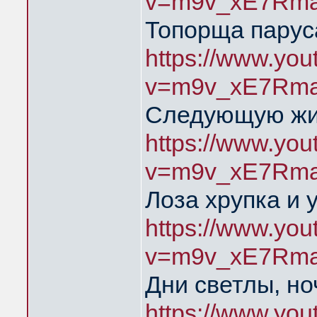
v=m9v_xE7Rma
Топорща парус
https://www.yo
v=m9v_xE7Rma
Следующую жиз
https://www.yo
v=m9v_xE7Rma
Лоза хрупка и 
https://www.yo
v=m9v_xE7Rma
Дни светлы, но
https://www.yo