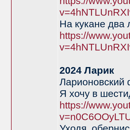
https://www.yo
v=4hNTLUnRXI
На кукане два 
https://www.yo
v=4hNTLUnRXI
2024 Ларик
Ларионовский 
Я хочу в шест
https://www.yo
v=n0C6OOyLTU
Уходя, обернис