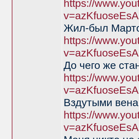
https://www.yo
v=azKfuoseEsA
Жил-был Марто
https://www.yo
v=azKfuoseEsA
До чего же ста
https://www.yo
v=azKfuoseEsA
Вздутыми вена
https://www.yo
v=azKfuoseEsA