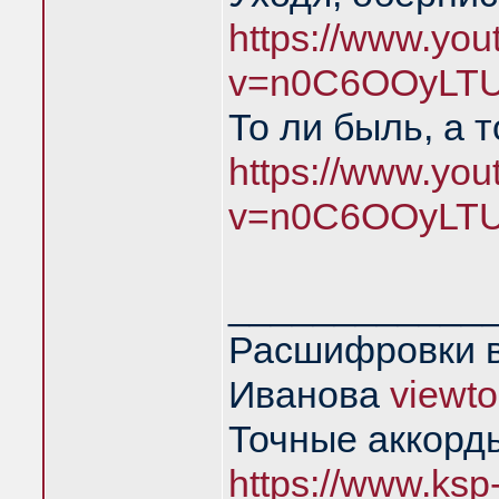
https://www.yo
v=n0C6OOyLTU
То ли быль, а 
https://www.yo
v=n0C6OOyLTU
____________
Расшифровки в
Иванова
viewt
Точные аккорд
https://www.ksp