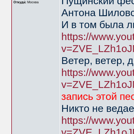
Пущинский фес
Откуда:
Москва
Антона Шиловс
И в том была 
https://www.yo
v=ZVE_LZh1oJ
Ветер, ветер, 
https://www.yo
v=ZVE_LZh1oJ
запись этой пе
Никто не ведае
https://www.yo
v=ZVE_LZh1oJ