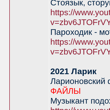
Стоязык, стору
https://www.yo
v=zbv6JTOFrV
Пароходик - м
https://www.yo
v=zbv6JTOFrV
2021 Ларик
Ларионовский
ФАЙЛЫ
Музыкант подож