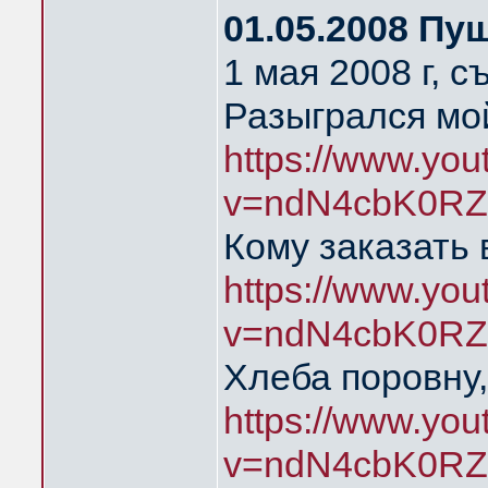
01.05.2008 Пу
1 мая 2008 г, 
Разыгрался мой
https://www.yo
v=ndN4cbK0RZ
Кому заказать 
https://www.yo
v=ndN4cbK0RZ
Хлеба поровну,
https://www.yo
v=ndN4cbK0RZ