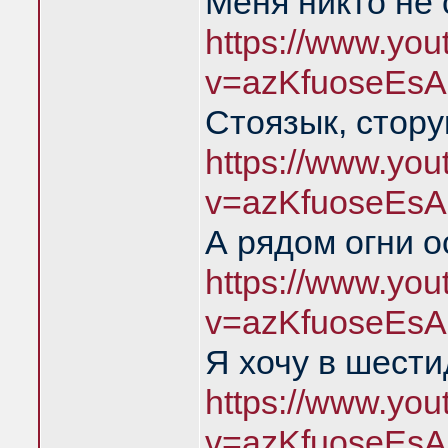
Меня никто не
https://www.yo
v=azKfuoseEsA
Стоязык, стору
https://www.yo
v=azKfuoseEsA
А рядом огни о
https://www.yo
v=azKfuoseEsA
Я хочу в шест
https://www.yo
v=azKfuoseEsA