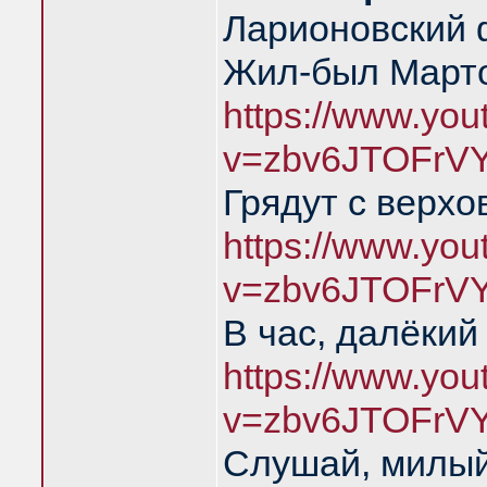
Ларионовский 
Жил-был Марто
https://www.yo
v=zbv6JTOFrV
Грядут с верхо
https://www.yo
v=zbv6JTOFrV
В час, далёкий
https://www.yo
v=zbv6JTOFrV
Слушай, милый