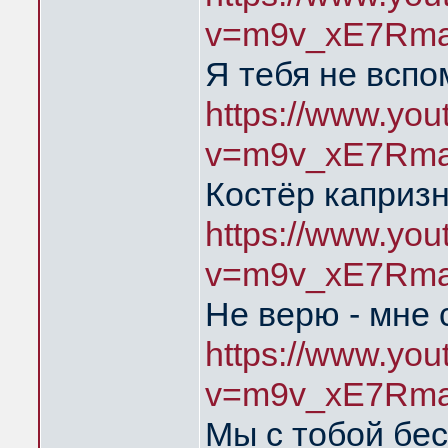
v=m9v_xE7Rma
Я тебя не всп
https://www.yo
v=m9v_xE7Rma
Костёр каприз
https://www.yo
v=m9v_xE7Rma
Не верю - мне 
https://www.yo
v=m9v_xE7Rma
Мы с тобой бе