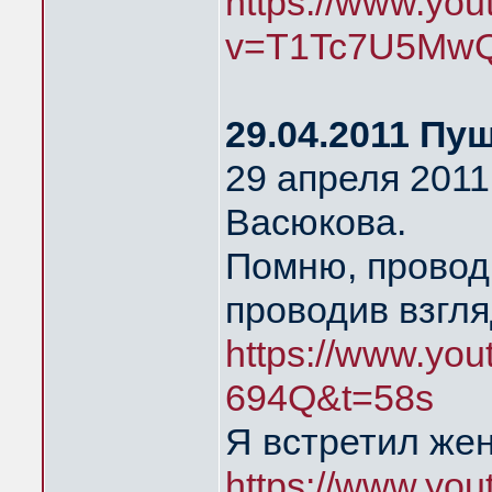
https://www.yo
v=T1Tc7U5MwQ
29.04.2011 Пу
29 апреля 2011
Васюкова.
Помню, провод
проводив взгля
https://www.yo
694Q&t=58s
Я встретил же
https://www.yo