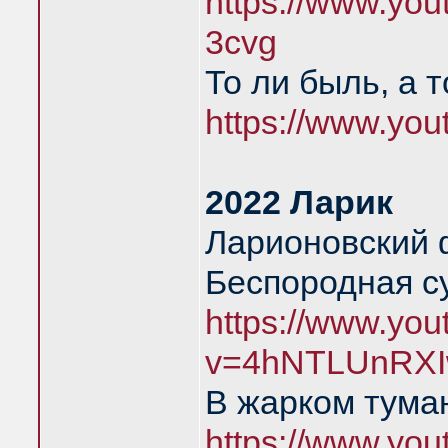
https://www.yo
3cvg
То ли быль, а 
https://www.yo
2022 Ларик
Ларионовский 
Беспородная с
https://www.yo
v=4hNTLUnRXI
В жарком тума
https://www.yo