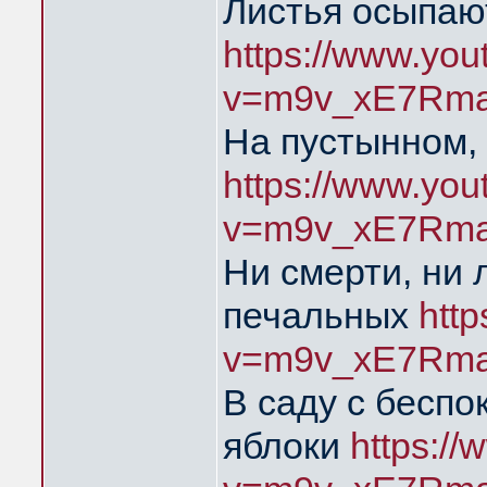
Листья осыпаю
https://www.yo
v=m9v_xE7Rma
На пустынном,
https://www.yo
v=m9v_xE7Rma
Ни смерти, ни 
печальных
htt
v=m9v_xE7Rma
В саду с бесп
яблоки
https:/