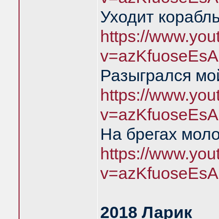
Уходит корабль
https://www.yo
v=azKfuoseEsA
Разыгрался мой
https://www.yo
v=azKfuoseEsA
На брегах мол
https://www.yo
v=azKfuoseEsA
2018 Ларик