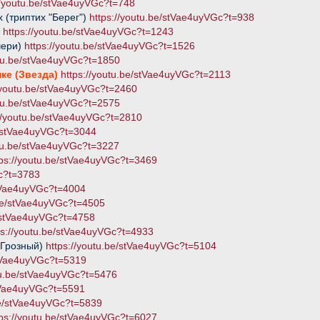
//youtu.be/stVae4uyVGc?t=748
 (триптих "Берег")
https://youtu.be/stVae4uyVGc?t=938
и
https://youtu.be/stVae4uyVGc?t=1243
чери)
https://youtu.be/stVae4uyVGc?t=1526
utu.be/stVae4uyVGc?t=1850
ке (Звезда)
https://youtu.be/stVae4uyVGc?t=2113
//youtu.be/stVae4uyVGc?t=2460
utu.be/stVae4uyVGc?t=2575
://youtu.be/stVae4uyVGc?t=2810
e/stVae4uyVGc?t=3044
utu.be/stVae4uyVGc?t=3227
tps://youtu.be/stVae4uyVGc?t=3469
Gc?t=3783
stVae4uyVGc?t=4004
.be/stVae4uyVGc?t=4505
e/stVae4uyVGc?t=4758
ps://youtu.be/stVae4uyVGc?t=4933
 Грозный)
https://youtu.be/stVae4uyVGc?t=5104
stVae4uyVGc?t=5319
utu.be/stVae4uyVGc?t=5476
stVae4uyVGc?t=5591
be/stVae4uyVGc?t=5839
tps://youtu.be/stVae4uyVGc?t=6027