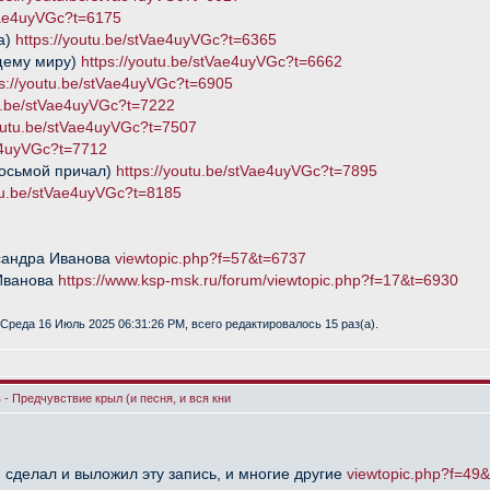
tVae4uyVGc?t=6175
а)
https://youtu.be/stVae4uyVGc?t=6365
ящему миру)
https://youtu.be/stVae4uyVGc?t=6662
ps://youtu.be/stVae4uyVGc?t=6905
tu.be/stVae4uyVGc?t=7222
youtu.be/stVae4uyVGc?t=7507
ae4uyVGc?t=7712
(Восьмой причал)
https://youtu.be/stVae4uyVGc?t=7895
utu.be/stVae4uyVGc?t=8185
сандра Иванова
viewtopic.php?f=57&t=6737
Иванова
https://www.ksp-msk.ru/forum/viewtopic.php?f=17&t=6930
Среда 16 Июль 2025 06:31:26 PM, всего редактировалось 15 раз(а).
- Предчувствие крыл (и песня, и вся кни
 сделал и выложил эту запись, и многие другие
viewtopic.php?f=49