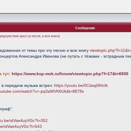
Сообщение
едчувствие крыл (и песня, и вся книга)
едованная от темы про эту песню и всю книгу
viewtopic.php?f=11&t
онцертов Александра Иванова (не путать с тёзками - эстрадным пе
а тут:
https://www.ksp-msk.ru/forum/viewtopic.php?f=17&t=6930
 в передаче музыка встреч:
https://youtu.be/0Cdaq0lHoIk
.youtube.com/watch?v=-pq3aWVK6Uk&t=8878s
ограф".
utu.be/stVae4uyVGc?t=352
u.be/stVae4uyVGc?t=543