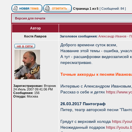
Страница
1
из
5
[ Сообщений: 84 ]
Версия для печати
Автор
Костя Лавров
Заголовок сообщения:
Александр Иванов - Пр
Доброго времени суток всем,
Название этой темы - ошибка, унасл
А тут - расшифровки видеозаписей к
пересматриваю.
Точные аккорды к песням Иванов
Интервью с Александром Ивановым,
Зарегистрирован:
Вторник
24 Июль 2007 09:41:06 PM
Рассказ о себе и детях
https://www
Сообщения:
156
Откуда:
Москва
26.03.2017 Пантограф
Питер, театр авторской песни "Пант
Грядут с верховий холода
https://yo
Неожиданный подарок
https://yout