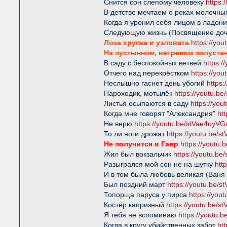
Снится сон слепому человеку
https:
В детстве мечтаем о реках молочных
Когда я уронил себя лицом в ладон
Следующую жизнь (Посвящение до
Лоза хрупка и узловата
https://yo
На пустынном, ветреном полустан
В саду с беспокойных ветвей
https:
Отчего над перекрёстком
https://yo
Неслышно гаснет день убогий
https
Пароходик, мотылёк
https://youtu.b
Листья осыпаются в саду
https://yo
Когда мне говорят "Александрия"
ht
Не верю
https://youtu.be/stVae4uyV
То ли ноги дрожат
https://youtu.be/
Не получится в Гавр
https://youtu
Жил был вокзальчик
https://youtu.b
Разыгрался мой сон не на шутку
htt
И в том была любовь великая (Ваня
Был поздний март
https://youtu.be/
Топорща паруса у пирса
https://yo
Костёр капризный
https://youtu.be/
Я тебя не вспоминаю
https://youtu.
Когда в кругу убийственных забот
ht