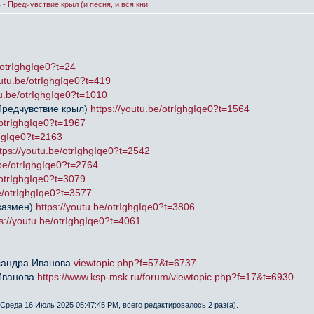
- Предчувствие крыл (и песня, и вся кни
/otrIghgIqe0?t=24
outu.be/otrIghgIqe0?t=419
tu.be/otrIghgIqe0?t=1010
Предчувствие крыл)
https://youtu.be/otrIghgIqe0?t=1564
/otrIghgIqe0?t=1967
ghgIqe0?t=2163
tps://youtu.be/otrIghgIqe0?t=2542
.be/otrIghgIqe0?t=2764
/otrIghgIqe0?t=3079
be/otrIghgIqe0?t=3577
жазмен)
https://youtu.be/otrIghgIqe0?t=3806
s://youtu.be/otrIghgIqe0?t=4061
сандра Иванова
viewtopic.php?f=57&t=6737
Иванова
https://www.ksp-msk.ru/forum/viewtopic.php?f=17&t=6930
Среда 16 Июль 2025 05:47:45 PM, всего редактировалось 2 раз(а).