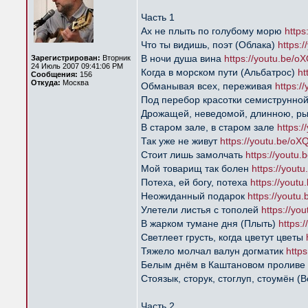
Часть 1
Ах не плыть по голубому морю
https
Что ты видишь, поэт (Облака)
https:
В ночи душа вина
https://youtu.be/o
Зарегистрирован:
Вторник
24 Июль 2007 09:41:06 PM
Когда в морском пути (Альбатрос)
ht
Сообщения:
156
Откуда:
Москва
Обманывая всех, переживая
https:/
Под перебор красотки семиструнно
Дрожащей, неведомой, длинною, р
В старом зале, в старом зале
https:
Так уже не живут
https://youtu.be/o
Стоит лишь замолчать
https://youtu
Мой товарищ так болен
https://yout
Потеха, ей богу, потеха
https://yout
Неожиданный подарок
https://yout
Улетели листья с тополей
https://yo
В жарком тумане дня (Плыть)
https:
Светлеет грусть, когда цветут цветы
Тяжело молчал валун догматик
http
Белым днём в Каштановом проливе 
Стоязык, сторук, стоглуп, стоумён 
Часть 2