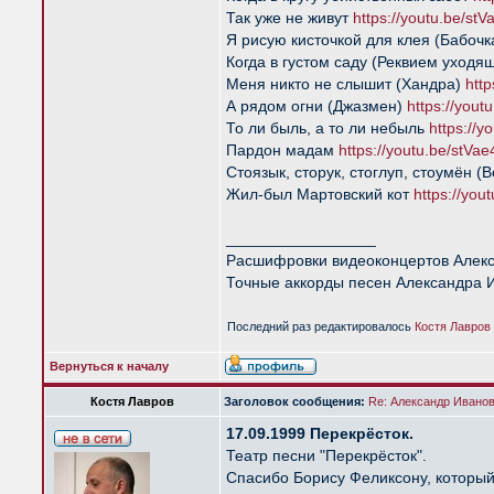
Так уже не живут
https://youtu.be/s
Я рисую кисточкой для клея (Бабочк
Когда в густом саду (Реквием уход
Меня никто не слышит (Хандра)
htt
А рядом огни (Джазмен)
https://you
То ли быль, а то ли небыль
https://
Пардон мадам
https://youtu.be/stV
Стоязык, сторук, стоглуп, стоумён 
Жил-был Мартовский кот
https://yo
_________________
Расшифровки видеоконцертов Алек
Точные аккорды песен Александра 
Последний раз редактировалось
Костя Лавров
Вернуться к началу
Костя Лавров
Заголовок сообщения:
Re: Александр Иванов 
17.09.1999 Перекрёсток.
Театр песни "Перекрёсток".
Спасибо Борису Феликсону, который