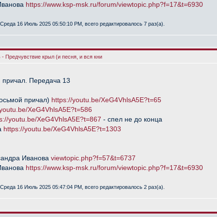
Иванова
https://www.ksp-msk.ru/forum/viewtopic.php?f=17&t=6930
Среда 16 Июль 2025 05:50:10 PM, всего редактировалось 7 раз(а).
- Предчувствие крыл (и песня, и вся кни
й причал. Передача 13
(Восьмой причал)
https://youtu.be/XeG4VhlsA5E?t=65
//youtu.be/XeG4VhlsA5E?t=586
ps://youtu.be/XeG4VhlsA5E?t=867
- спел не до конца
а
https://youtu.be/XeG4VhlsA5E?t=1303
сандра Иванова
viewtopic.php?f=57&t=6737
Иванова
https://www.ksp-msk.ru/forum/viewtopic.php?f=17&t=6930
Среда 16 Июль 2025 05:47:04 PM, всего редактировалось 2 раз(а).