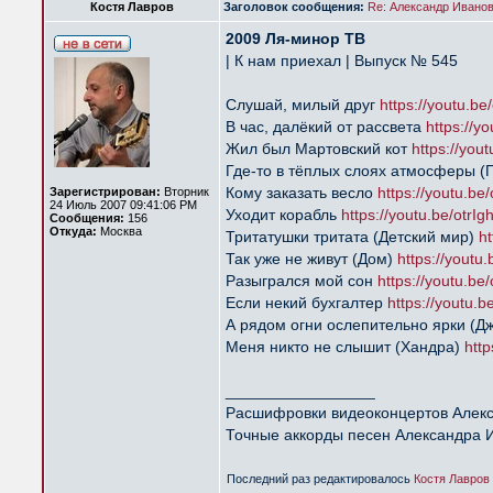
Костя Лавров
Заголовок сообщения:
Re: Александр Иванов 
2009 Ля-минор ТВ
| К нам приехал | Выпуск № 545
Слушай, милый друг
https://youtu.be
В час, далёкий от рассвета
https://y
Жил был Мартовский кот
https://you
Где-то в тёплых слоях атмосферы (
Кому заказать весло
https://youtu.be
Зарегистрирован:
Вторник
24 Июль 2007 09:41:06 PM
Уходит корабль
https://youtu.be/otrI
Сообщения:
156
Откуда:
Москва
Тритатушки тритата (Детский мир)
ht
Так уже не живут (Дом)
https://youtu
Разыгрался мой сон
https://youtu.be
Если некий бухгалтер
https://youtu.
А рядом огни ослепительно ярки (Д
Меня никто не слышит (Хандра)
http
_________________
Расшифровки видеоконцертов Алек
Точные аккорды песен Александра 
Последний раз редактировалось
Костя Лавров