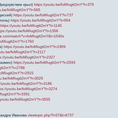
Предчувствие крыл)
https://youtu.be/foMIugtt2mY?t=379
tu.be/foMIugtt2mY?t=565
диссей)
https://youtu.be/foMIugtt2mY?t=737
ополь)
https://youtu.be/foMIugtt2mY?t=954
)
https://youtu.be/foMIugtt2mY?t=1145
tps://youtu.be/foMIugtt2mY?t=1356
ube.com/watch?v=foMIugtt2mY&t=1540s
e/foMIugtt2mY?t=1760
а)
https://youtu.be/foMIugtt2mY?t=1909
outu.be/foMIugtt2mY?t=2117
ps://youtu.be/foMIugtt2mY?t=2327
жазмен)
https://youtu.be/foMIugtt2mY?t=2593
ugtt2mY?t=2788
/foMIugtt2mY?t=2915
utu.be/foMIugtt2mY?t=3029
://youtu.be/foMIugtt2mY?t=3186
tps://youtu.be/foMIugtt2mY?t=3274
oMIugtt2mY?t=3391
//youtu.be/foMIugtt2mY?t=3555
сандра Иванова
viewtopic.php?f=57&t=6737