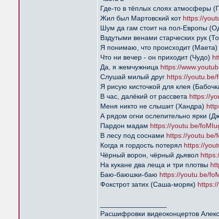
Где-то в тёплых слоях атмосферы (
Жил был Мартовский кот
https://you
Шум да гам стоит на пол-Европы (О
Вздутыми венами старческих рук (Т
Я понимаю, что происходит (Маета
Что ни вечер - он приходит (Чудо)
ht
Да, я жемчужница
https://www.yout
Слушай милый друг
https://youtu.b
Я рисую кисточкой для клея (Бабочк
В час, далёкий от рассвета
https://y
Меня никто не слышит (Хандра)
htt
А рядом огни ослепительно ярки (Д
Пардон мадам
https://youtu.be/foMI
В лесу под соснами
https://youtu.be
Когда я гордость потерял
https://yo
Чёрный ворон, чёрный дьявол
https
На кукане два леща и три плотвы
ht
Баю-баюшки-баю
https://youtu.be/f
Фокстрот затих (Саша-моряк)
https:
_________________
Расшифровки видеоконцертов Алек