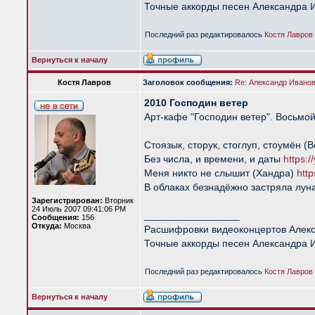
Точные аккорды песен Александра 
Последний раз редактировалось
Костя Лавров
Вернуться к началу
Костя Лавров
Заголовок сообщения:
Re: Александр Иванов 
2010 Господин ветер
Арт-кафе "Господин ветер". Восьмо
Стоязык, сторук, стоглуп, стоумён 
Без числа, и времени, и даты
https:
Меня никто не слышит (Хандра)
htt
В облаках безнадёжно застряла лун
Зарегистрирован:
Вторник
24 Июль 2007 09:41:06 PM
_________________
Сообщения:
156
Откуда:
Москва
Расшифровки видеоконцертов Алек
Точные аккорды песен Александра 
Последний раз редактировалось
Костя Лавров
Вернуться к началу