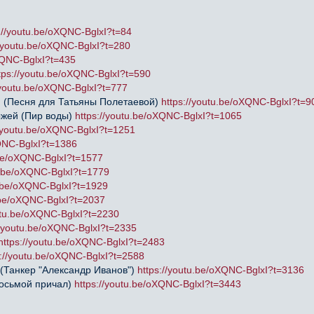
://youtu.be/oXQNC-BglxI?t=84
//youtu.be/oXQNC-BglxI?t=280
XQNC-BglxI?t=435
tps://youtu.be/oXQNC-BglxI?t=590
/youtu.be/oXQNC-BglxI?t=777
й (Песня для Татьяны Полетаевой)
https://youtu.be/oXQNC-BglxI?t=9
ыжей (Пир воды)
https://youtu.be/oXQNC-BglxI?t=1065
//youtu.be/oXQNC-BglxI?t=1251
XQNC-BglxI?t=1386
.be/oXQNC-BglxI?t=1577
u.be/oXQNC-BglxI?t=1779
u.be/oXQNC-BglxI?t=1929
u.be/oXQNC-BglxI?t=2037
utu.be/oXQNC-BglxI?t=2230
//youtu.be/oXQNC-BglxI?t=2335
https://youtu.be/oXQNC-BglxI?t=2483
s://youtu.be/oXQNC-BglxI?t=2588
(Танкер "Александр Иванов")
https://youtu.be/oXQNC-BglxI?t=3136
(Восьмой причал)
https://youtu.be/oXQNC-BglxI?t=3443