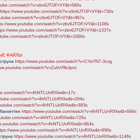
utube.com/watch?v=zbv6JTOFrVY&t=580s
https://www.youtube.com/watch?v=zbv6JTOFrVY&t=730s
youtube.com/watch?v=zbv6JTOFrVY&t=967s
tps://www.youtube.com/watch?v=zbv6JTOFrVY&t=1108s
tps://www.youtube.com/watch?v=zbv6JTOFrVY&t=1337s
outube.com/watch?v=zbv6JTOFrVY&t=1566s
ЫЕ ФАЙЛЫ
 струна
https://www.youtube.com/watch?v=CYaYN7-3cvg
www.youtube.com/watch?v=ZuInV9kJpnc
ube.com/watch?v=4hNTLUnRXIw&t=17s
outube.com/watch?v=4hNTLUnRXIw&t=204s
.youtube.com/watch?v=4hNTLUnRXIw&t=383s
 Манхеттен
https://www.youtube.com/watch?v=4hNTLUnRXIw&t=566s
youtube.com/watch?v=4hNTLUnRXIw&t=725s
ww.youtube.com/watch?v=4hNTLUnRXIw&t=864s
ttps://www.youtube.com/watch?v=4hNTLUnRXIw&t=990s
струна
https://www.youtube.com/watch?v=4hNTLUnRXIw&t=1148s