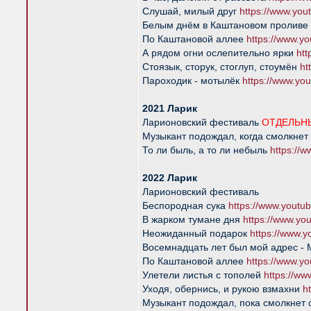
Слушай, милый друг
https://www.yo
Белым днём в Каштановом проливе
По Каштановой аллее
https://www.
А рядом огни ослепительно ярки
ht
Стоязык, сторук, стоглуп, стоумён
ht
Пароходик - мотылёк
https://www.y
2021 Ларик
Ларионовский фестиваль
ОТДЕЛЬН
Музыкант подождал, когда смолкнет
То ли быль, а то ли небыль
https://
2022 Ларик
Ларионовский фестиваль
Беспородная сука
https://www.yout
В жарком тумане дня
https://www.y
Неожиданный подарок
https://www
Восемнадцать лет был мой адрес -
По Каштановой аллее
https://www.
Улетели листья с тополей
https://w
Уходя, обернись, и рукою взмахни
h
Музыкант подождал, пока смолкнет 