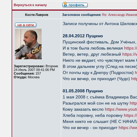
Вернуться к началу
Костя Лавров
Заголовок сообщения:
Re: Александр Иванов 
Записи получены от Антона Шиловск
28.04.2012 Пущино
Пущинский фестиваль, Дом Учёных,
И в том была любовь великая
https
Ветер, ветер, друг любезный
https:
Никто не ведает, что чувствует мая
В этом дальнем углу (След на песке
Зарегистрирован:
Вторник
24 Июль 2007 09:41:06 PM
От почты иду к Днепру (Подросток)
Сообщения:
157
Откуда:
Москва
Что ни вечер, он приходит (Чудо)
ht
01.05.2008 Пущино
1 мая 2008 г, съёмка Владимира Ва
Разыгрался мой сон не на шутку
htt
Кому заказать весло
https://www.yo
Хлеба поровну, неба поровну
https
Меня никто не слышит (НЕ С НАЧА
Что ни вечер - он приходит
https://