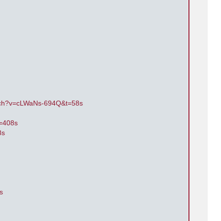
atch?v=cLWaNs-694Q&t=58s
=408s
8s
s