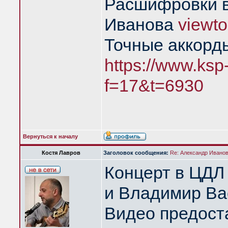
Расшифровки в
Иванова
viewt
Точные аккорд
https://www.ksp
f=17&t=6930
Вернуться к началу
Костя Лавров
Заголовок сообщения:
Re: Александр Иванов 
Концерт в ЦДЛ
и Владимир Ва
Видео предост