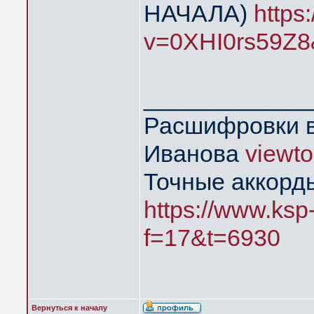
НАЧАЛА)
https
v=0XHI0rs59Z8
____________
Расшифровки в
Иванова
viewt
Точные аккорд
https://www.ksp
f=17&t=6930
Вернуться к началу