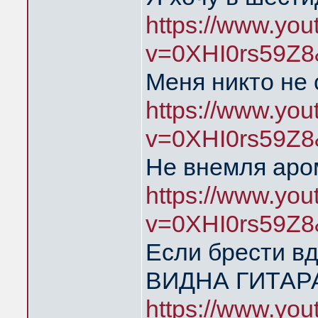
https://www.yo
v=0XHI0rs59Z8
Меня никто не
https://www.yo
v=0XHI0rs59Z8
Не внемля аро
https://www.yo
v=0XHI0rs59Z8
Если брести в
ВИДНА ГИТАР
https://www.yo