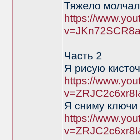
Тяжело молчал
https://www.yo
v=JKn72SCR8a
Часть 2
Я рисую кисточ
https://www.yo
v=ZRJC2c6xr8I
Я сниму ключи 
https://www.yo
v=ZRJC2c6xr8I