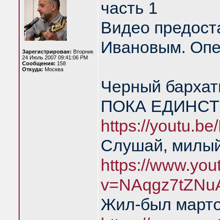
часть 1
Видео предост
Ивановым. Опе
Зарегистрирован:
Вторник
24 Июль 2007 09:41:06 PM
Сообщения:
158
Откуда:
Москва
Черный барха
ПОКА ЕДИНСТ
https://youtu.
Слушай, милый
https://www.yo
v=NAqgz7tZNu
Жил-был марто