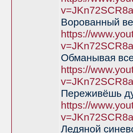
v=JKn72SCR8a
Ворованный ве
https://www.yo
v=JKn72SCR8a
Обманывая все
https://www.yo
v=JKn72SCR8a
Переживёшь д
https://www.yo
v=JKn72SCR8a
Ледяной синев