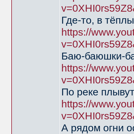
v=0XHI0rs59Z8
Где-то, в тёпл
https://www.yo
v=0XHI0rs59Z8
Баю-баюшки-б
https://www.yo
v=0XHI0rs59Z8
По реке плыву
https://www.yo
v=0XHI0rs59Z8
А рядом огни о