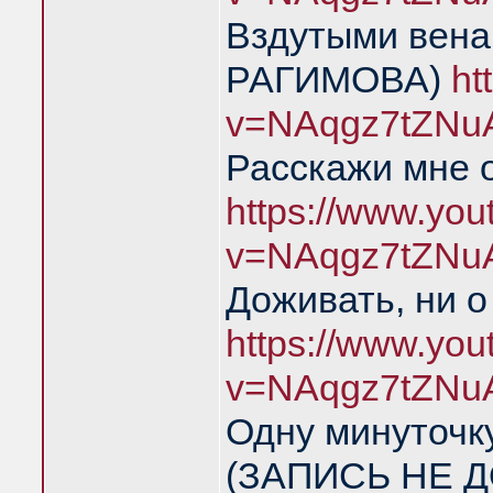
Вздутыми вен
РАГИМОВА)
ht
v=NAqgz7tZNu
Расскажи мне 
https://www.yo
v=NAqgz7tZNu
Доживать, ни о
https://www.yo
v=NAqgz7tZNu
Одну минуточку
(ЗАПИСЬ НЕ Д