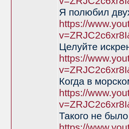
v=ZRJC2c6xr8I
Я полюбил дву
https://www.yo
v=ZRJC2c6xr8I
Целуйте искре
https://www.yo
v=ZRJC2c6xr8I
Когда в морско
https://www.yo
v=ZRJC2c6xr8I
Такого не был
https://www.yo