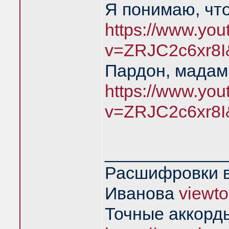
Я понимаю, чт
https://www.yo
v=ZRJC2c6xr8I
Пардон, мадам,
https://www.yo
v=ZRJC2c6xr8I
____________
Расшифровки в
Иванова
viewt
Точные аккорд