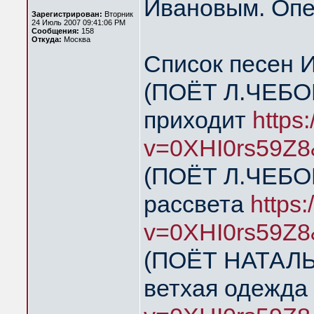
Ивановым. Опе
Зарегистрирован:
Вторник
24 Июль 2007 09:41:06 PM
Сообщения:
158
Откуда:
Москва
Список песен 
(ПОЁТ Л.ЧЕБОК
приходит
https
v=0XHI0rs59Z8
(ПОЁТ Л.ЧЕБОК
рассвета
https
v=0XHI0rs59Z8
(ПОЁТ НАТАЛЬЯ
ветхая одежда