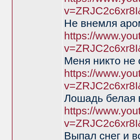
v=ZRJC2c6xr8I
Не внемля аро
https://www.yo
v=ZRJC2c6xr8I
Меня никто не
https://www.yo
v=ZRJC2c6xr8I
Лошадь белая 
https://www.yo
v=ZRJC2c6xr8I
Выпал снег и 