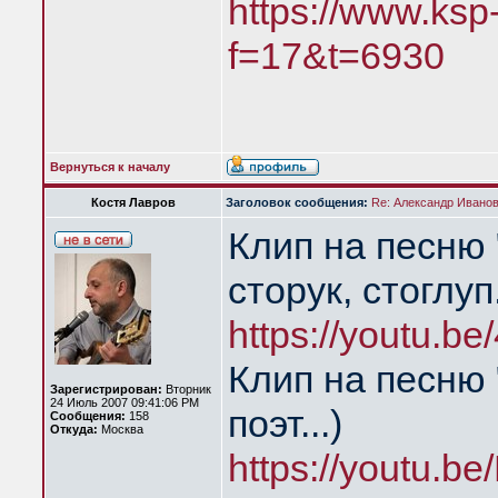
https://www.ksp
f=17&t=6930
Вернуться к началу
Костя Лавров
Заголовок сообщения:
Re: Александр Иванов 
Клип на песню 
сторук, стоглуп
https://youtu.
Клип на песню 
Зарегистрирован:
Вторник
24 Июль 2007 09:41:06 PM
поэт...)
Сообщения:
158
Откуда:
Москва
https://youtu.b