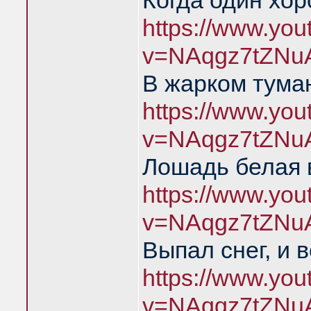
Когда один хо
https://www.yo
v=NAqgz7tZNu
В жарком тума
https://www.yo
v=NAqgz7tZNu
Лошадь белая 
https://www.yo
v=NAqgz7tZNu
Выпал снег, и 
https://www.yo
v=NAqgz7tZNu