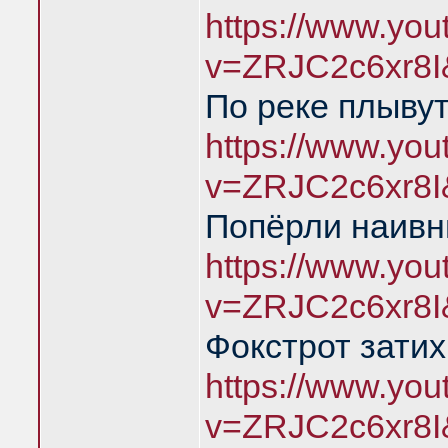
https://www.yo
v=ZRJC2c6xr8I
По реке плыву
https://www.yo
v=ZRJC2c6xr8I
Попёрли наивн
https://www.yo
v=ZRJC2c6xr8I
Фокстрот затих
https://www.yo
v=ZRJC2c6xr8I