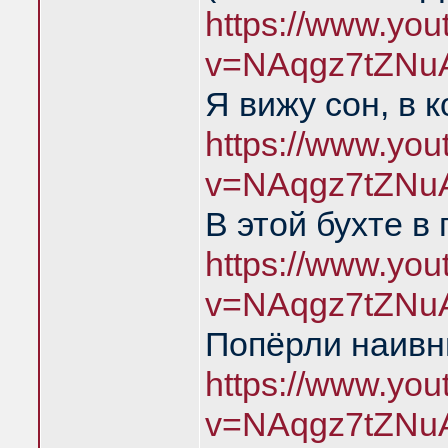
https://www.yo
v=NAqgz7tZNu
Я вижу сон, в 
https://www.yo
v=NAqgz7tZNu
В этой бухте в
https://www.yo
v=NAqgz7tZNu
Попёрли наивн
https://www.yo
v=NAqgz7tZNu