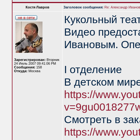
Костя Лавров
Заголовок сообщения:
Re: Александр Иванов 
Кукольный теа
Видео предост
Ивановым. Опе
Зарегистрирован:
Вторник
24 Июль 2007 09:41:06 PM
I отделение
Сообщения:
158
Откуда:
Москва
В детском мире
https://www.yo
v=9gu0018277
Смотреть в зак
https://www.yo