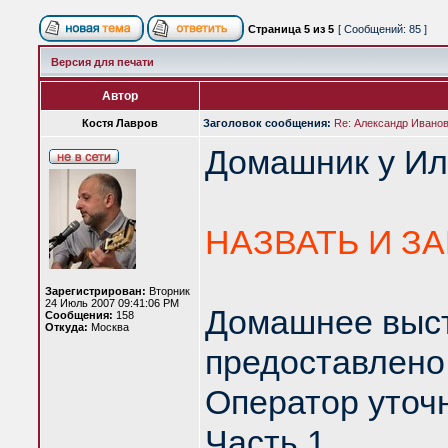
Страница
5
из
5
[ Сообщений: 85 ]
Версия для печати
Автор
Костя Лавров
Заголовок сообщения:
Re: Александр Иванов 
Домашник у Иль
НАЗВАТЬ И З
Зарегистрирован:
Вторник
24 Июль 2007 09:41:06 PM
Домашнее выст
Сообщения:
158
Откуда:
Москва
предоставлено
Оператор уточн
Часть 1