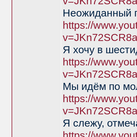
v=JKn72SCR8a
Неожиданный п
https://www.yo
v=JKn72SCR8a
Я хочу в шест
https://www.yo
v=JKn72SCR8a
Мы идём по мо
https://www.yo
v=JKn72SCR8a
Я слежу, отме
https://www.yo