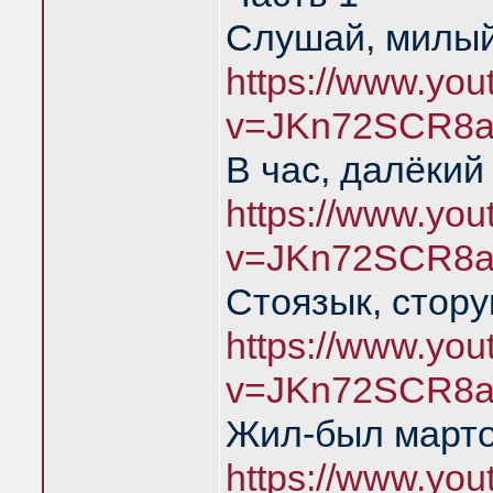
Слушай, милый
https://www.yo
v=JKn72SCR8a
В час, далёкий
https://www.yo
v=JKn72SCR8a
Стоязык, стору
https://www.yo
v=JKn72SCR8a
Жил-был марто
https://www.yo