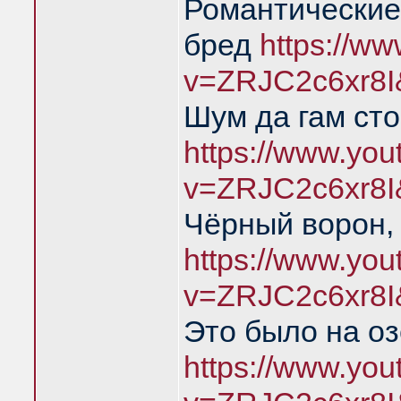
Романтические
бред
https://w
v=ZRJC2c6xr8I
Шум да гам ст
https://www.yo
v=ZRJC2c6xr8I
Чёрный ворон,
https://www.yo
v=ZRJC2c6xr8I
Это было на о
https://www.yo