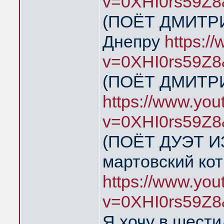
v=0XHI0rs59Z8
(ПОЁТ ДМИТРИ
Днепру
https:/
v=0XHI0rs59Z8
(ПОЁТ ДМИТРИ
https://www.yo
v=0XHI0rs59Z8
(ПОЁТ ДУЭТ И
мартовский кот
https://www.yo
v=0XHI0rs59Z8
Я хочу в шест