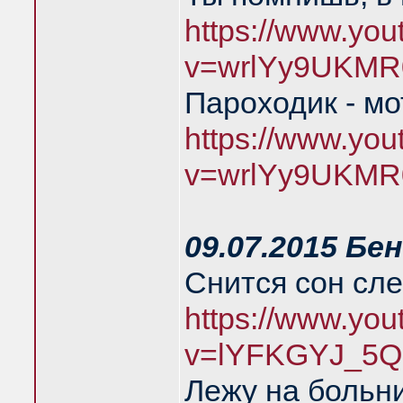
https://www.yo
v=wrlYy9UKMR
Пароходик - м
https://www.yo
v=wrlYy9UKMR
09.07.2015 Бе
Снится сон сл
https://www.yo
v=lYFKGYJ_5Q
Лежу на больн