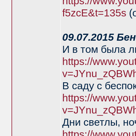
https://www.you
f5zcE&t=135s
(
09.07.2015 Бе
И в том была 
https://www.yo
v=JYnu_zQBWh
В саду с беспо
https://www.yo
v=JYnu_zQBWh
Дни светлы, но
https://www.yo