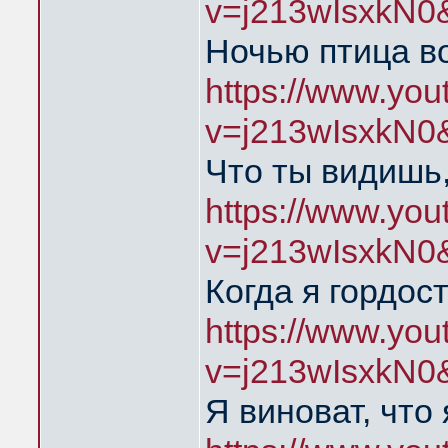
v=j213wIsxkN0
Ночью птица во
https://www.yo
v=j213wIsxkN0
Что ты видишь,
https://www.yo
v=j213wIsxkN0
Когда я гордос
https://www.yo
v=j213wIsxkN0
Я виноват, что