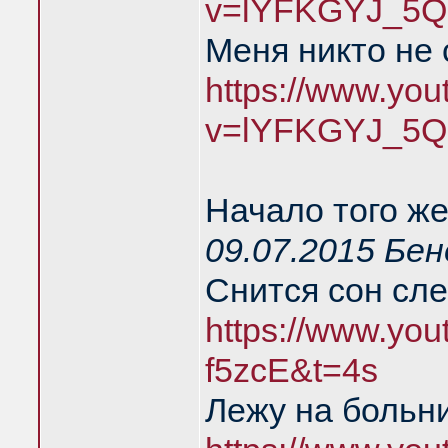
v=lYFKGYJ_5Q
Меня никто не
https://www.yo
v=lYFKGYJ_5Q
Начало того же
09.07.2015 Бе
Снится сон сл
https://www.you
f5zcE&t=4s
Лежу на больн