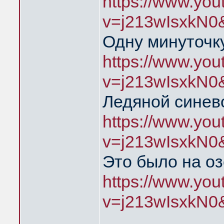
https://www.yo
v=j213wIsxkN0
Одну минуточку
https://www.yo
v=j213wIsxkN0
Ледяной синев
https://www.yo
v=j213wIsxkN0
Это было на о
https://www.yo
v=j213wIsxkN0