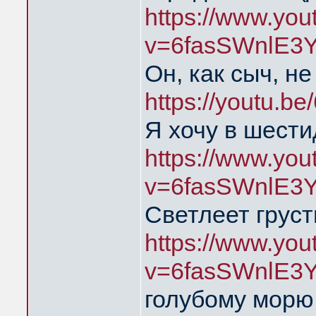
https://www.yo
v=6fasSWnlE3
Он, как сыч, н
https://youtu.
Я хочу в шест
https://www.yo
v=6fasSWnlE3
Светлеет груст
https://www.yo
v=6fasSWnlE3
голубому мор