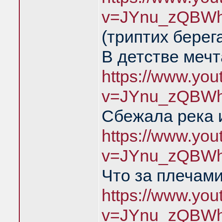
v=JYnu_zQBWh
(триптих берег
В детстве меч
https://www.yo
v=JYnu_zQBWh
Сбежала река 
https://www.yo
v=JYnu_zQBWh
Что за плечами
https://www.yo
v=JYnu_zQBWh