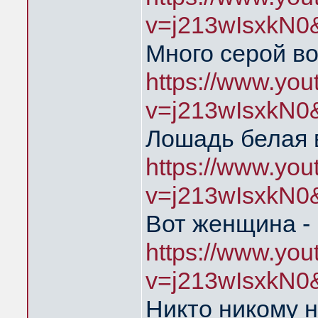
v=j213wIsxkN0
Много серой в
https://www.yo
v=j213wIsxkN0
Лошадь белая 
https://www.yo
v=j213wIsxkN0
Вот женщина - 
https://www.yo
v=j213wIsxkN0
Никто никому н