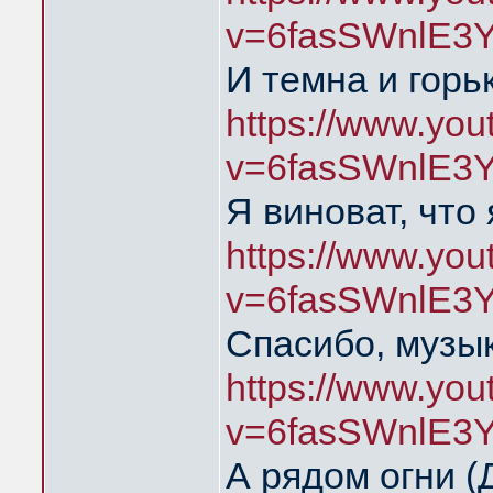
v=6fasSWnlE3
И темна и горь
https://www.yo
v=6fasSWnlE3
Я виноват, что
https://www.yo
v=6fasSWnlE3
Спасибо, музык
https://www.yo
v=6fasSWnlE3
А рядом огни 