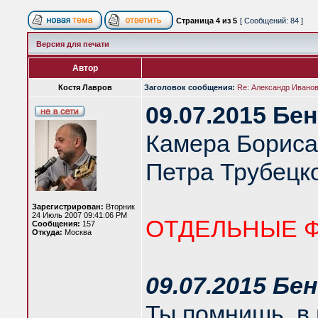
Страница
4
из
5
[ Сообщений: 84 ]
Версия для печати
Автор
Костя Лавров
Заголовок сообщения:
Re: Александр Иванов 
09.07.2015 Бе
Камера Бориса
Петра Трубецко
Зарегистрирован:
Вторник
24 Июль 2007 09:41:06 PM
ОТДЕЛЬНЫЕ 
Сообщения:
157
Откуда:
Москва
09.07.2015 Бе
Ты помнишь, в