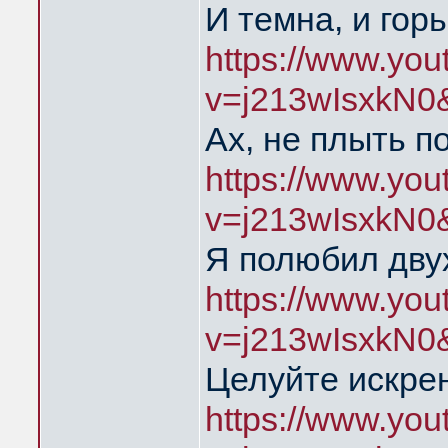
И темна, и гор
https://www.yo
v=j213wIsxkN0
Ах, не плыть п
https://www.yo
v=j213wIsxkN0
Я полюбил дву
https://www.yo
v=j213wIsxkN0
Целуйте искре
https://www.yo