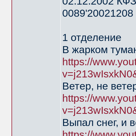
02.12.2002 КФЗ
0089'20021208 
1 отделение
В жарком тума
https://www.yo
v=j213wIsxkN0
Ветер, не вете
https://www.yo
v=j213wIsxkN0
Выпал снег, и 
https://www.yo