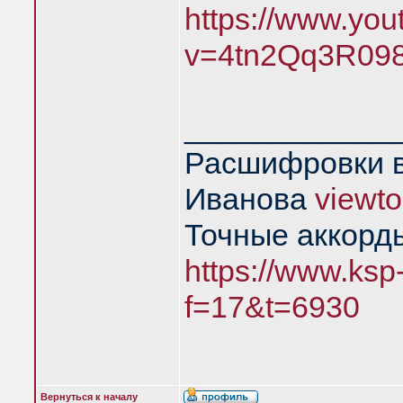
https://www.yo
v=4tn2Qq3R09
____________
Расшифровки в
Иванова
viewt
Точные аккорд
https://www.ksp
f=17&t=6930
Вернуться к началу