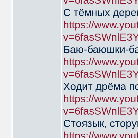
v=6fasSWnlE3
С тёмных дере
https://www.yo
v=6fasSWnlE3
Баю-баюшки-б
https://www.yo
v=6fasSWnlE3
Ходит дрёма п
https://www.yo
v=6fasSWnlE3
Стоязык, стору
https://www.yo