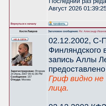
Последний раз ред
Август 2026 01:39:2
Вернуться к началу
Костя Лавров
Заголовок сообщения:
Re: Александр Иванов 
02.12.2002, С-
Финляндского 
запись Аллы Л
предоставлено
Зарегистрирован:
Вторник
24 Июль 2007 09:41:06 PM
Гриф видно не 
Сообщения:
157
Откуда:
Москва
лица.