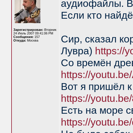
аудиофайлы. В
Если кто найдё
Зарегистрирован:
Вторник
24 Июль 2007 09:41:06 PM
Сир, сказал ко
Сообщения:
157
Откуда:
Москва
Лувра)
https:/
Со времён дре
https://youtu.b
Вот я пришёл к
https://youtu.
Есть на море с
https://youtu.