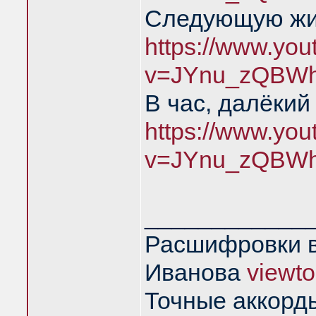
Следующую жиз
https://www.yo
v=JYnu_zQBWh
В час, далёкий
https://www.yo
v=JYnu_zQBWh
____________
Расшифровки в
Иванова
viewt
Точные аккорд