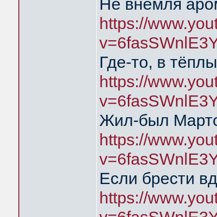
Не внемля аро
https://www.yo
v=6fasSWnlE3
Где-то, в тёпл
https://www.yo
v=6fasSWnlE3
Жил-был Марто
https://www.yo
v=6fasSWnlE3
Если брести в
https://www.yo