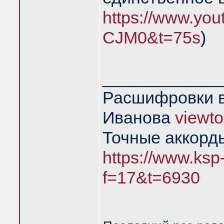
https://www.yo
CJM0&t=75s
)
____________
Расшифровки в
Иванова
viewt
Точные аккорд
https://www.ksp
f=17&t=6930