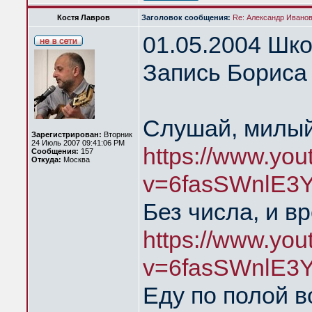
Костя Лавров
Заголовок сообщения:
Re: Александр Иванов 
01.05.2004 Шк
Запись Бориса 
Слушай, милый
Зарегистрирован:
Вторник
24 Июль 2007 09:41:06 PM
https://www.yo
Сообщения:
157
Откуда:
Москва
v=6fasSWnlE3Y
Без числа, и в
https://www.yo
v=6fasSWnlE3
Еду по полой в