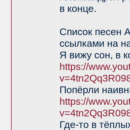
в конце.
Список песен 
ссылками на н
Я вижу сон, в 
https://www.yo
v=4tn2Qq3R09
Попёрли наивн
https://www.yo
v=4tn2Qq3R09
Где-то в тёплы