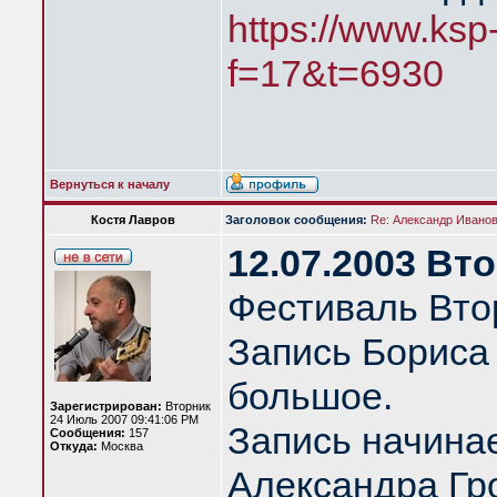
https://www.ksp
f=17&t=6930
Вернуться к началу
Костя Лавров
Заголовок сообщения:
Re: Александр Иванов 
12.07.2003 Вт
Фестиваль Вто
Запись Бориса
большое.
Зарегистрирован:
Вторник
24 Июль 2007 09:41:06 PM
Запись начина
Сообщения:
157
Откуда:
Москва
Александра Гро