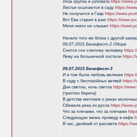
Лоза хрупка и узловата
https://www
Листья осыпаются в саду
https://w
Не получится в Гавр
https://www.yo
Вот Ева старая в раю
https://www.y
Меня никто не слышит
https://www.
Начало того же блока с другой каме
09.07.2015 Бенефест-2 Оборв
Снится сон слепому человеку
https:
Лежу на больничной постели
https:
09.07.2015 Бенефест-3
И в том была любовь великая
https
В саду с беспокойных ветвей
https:
Дни светлы, ночь светла
https://ww
(триптих берега)
В детстве мечтаем о реках молочн
Сбежала река из русла
https://www
Что за плечами, что за плечами
htt
Следующую жизнь проведу в кафе
h
В час, далёкий от рассвета
https://
_________________