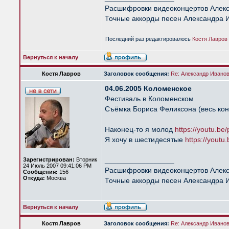
Расшифровки видеоконцертов Алек
Точные аккорды песен Александра 
Последний раз редактировалось
Костя Лавров
Вернуться к началу
Костя Лавров
Заголовок сообщения:
Re: Александр Иванов 
04.06.2005 Коломенское
Фестиваль в Коломенском
Съёмка Бориса Феликсона (весь ко
Наконец-то я молод
https://youtu.b
Я хочу в шестидесятые
https://yout
_________________
Зарегистрирован:
Вторник
24 Июль 2007 09:41:06 PM
Расшифровки видеоконцертов Алек
Сообщения:
156
Откуда:
Москва
Точные аккорды песен Александра 
Вернуться к началу
Костя Лавров
Заголовок сообщения:
Re: Александр Иванов 