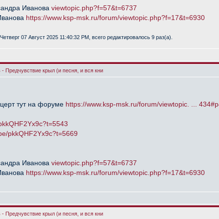
сандра Иванова
viewtopic.php?f=57&t=6737
Иванова
https://www.ksp-msk.ru/forum/viewtopic.php?f=17&t=6930
Четверг 07 Август 2025 11:40:32 PM, всего редактировалось 9 раз(а).
- Предчувствие крыл (и песня, и вся кни
нцерт тут на форуме
https://www.ksp-msk.ru/forum/viewtopic. ... 434#
e/pkkQHF2Yx9c?t=5543
u.be/pkkQHF2Yx9c?t=5669
сандра Иванова
viewtopic.php?f=57&t=6737
Иванова
https://www.ksp-msk.ru/forum/viewtopic.php?f=17&t=6930
- Предчувствие крыл (и песня, и вся кни