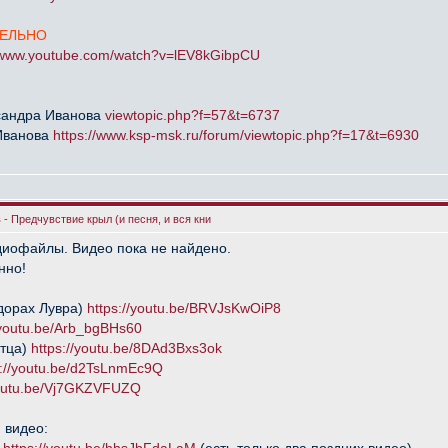
ЕЛЬНО
//www.youtube.com/watch?v=lEV8kGibpCU
сандра Иванова
viewtopic.php?f=57&t=6737
Иванова
https://www.ksp-msk.ru/forum/viewtopic.php?f=17&t=6930
- Предчувствие крыл (и песня, и вся кни
диофайлы. Видео пока не найдено.
нно!
идорах Лувра)
https://youtu.be/BRVJsKwOiP8
/youtu.be/Arb_bgBHs60
отца)
https://youtu.be/8DAd3Bxs3ok
s://youtu.be/d2TsLnmEc9Q
youtu.be/Vj7GKZVFUZQ
 видео: