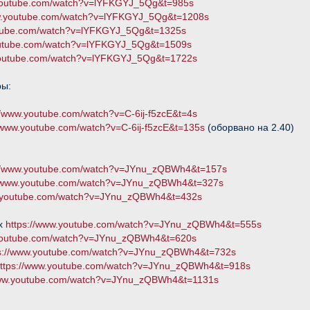
.youtube.com/watch?v=lYFKGYJ_5Qg&t=985s
ww.youtube.com/watch?v=lYFKGYJ_5Qg&t=1208s
utube.com/watch?v=lYFKGYJ_5Qg&t=1325s
outube.com/watch?v=lYFKGYJ_5Qg&t=1509s
youtube.com/watch?v=lYFKGYJ_5Qg&t=1722s
ры:
//www.youtube.com/watch?v=C-6ij-f5zcE&t=4s
//www.youtube.com/watch?v=C-6ij-f5zcE&t=135s
(оборвано на 2.40)
://www.youtube.com/watch?v=JYnu_zQBWh4&t=157s
//www.youtube.com/watch?v=JYnu_zQBWh4&t=327s
w.youtube.com/watch?v=JYnu_zQBWh4&t=432s
ых
https://www.youtube.com/watch?v=JYnu_zQBWh4&t=555s
.youtube.com/watch?v=JYnu_zQBWh4&t=620s
ps://www.youtube.com/watch?v=JYnu_zQBWh4&t=732s
ttps://www.youtube.com/watch?v=JYnu_zQBWh4&t=918s
www.youtube.com/watch?v=JYnu_zQBWh4&t=1131s