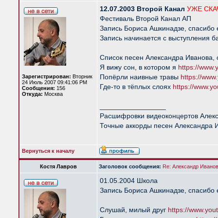
12.07.2003 Второй Канал
УЖЕ СКА
Фестиваль Второй Канал АП
Запись Бориса Ашкинадзе, спасибо 
Запись начинается с выступления ба
Список песен Александра Иванова, 
Я вижу сон, в котором я
https://www
Попёрли наивные травы
https://ww
Зарегистрирован:
Вторник
24 Июль 2007 09:41:06 PM
Где-то в тёплых слоях
https://www.
Сообщения:
156
Откуда:
Москва
_________________
Расшифровки видеоконцертов Алек
Точные аккорды песен Александра 
Вернуться к началу
Костя Лавров
Заголовок сообщения:
Re: Александр Иванов 
01.05.2004 Школа
Запись Бориса Ашкинадзе, спасибо 
Слушай, милый друг
https://www.yo