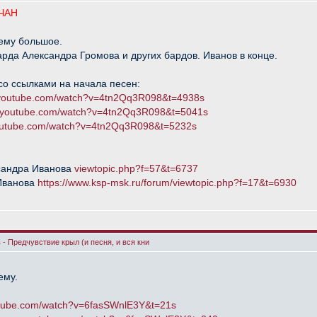
ЧАН
ему большое.
рда Александра Громова и других бардов. Иванов в конце.
со ссылками на начала песен:
.youtube.com/watch?v=4tn2Qq3R098&t=4938s
w.youtube.com/watch?v=4tn2Qq3R098&t=5041s
youtube.com/watch?v=4tn2Qq3R098&t=5232s
сандра Иванова
viewtopic.php?f=57&t=6737
Иванова
https://www.ksp-msk.ru/forum/viewtopic.php?f=17&t=6930
- Предчувствие крыл (и песня, и вся кни
ему.
utube.com/watch?v=6fasSWnlE3Y&t=21s