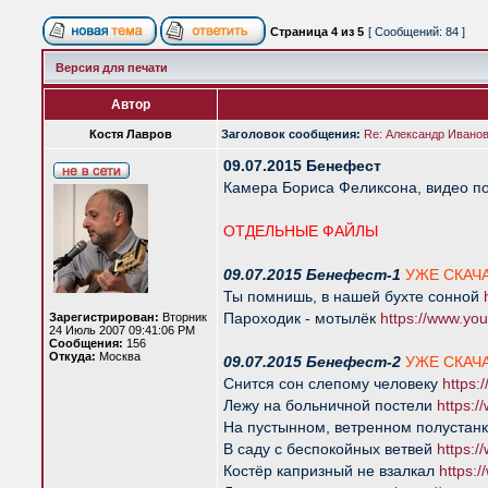
Страница
4
из
5
[ Сообщений: 84 ]
Версия для печати
Автор
Костя Лавров
Заголовок сообщения:
Re: Александр Иванов 
09.07.2015 Бенефест
Камера Бориса Феликсона, видео по
ОТДЕЛЬНЫЕ ФАЙЛЫ
09.07.2015 Бенефест-1
УЖЕ СКАЧ
Ты помнишь, в нашей бухте сонной
Пароходик - мотылёк
https://www.y
Зарегистрирован:
Вторник
24 Июль 2007 09:41:06 PM
Сообщения:
156
Откуда:
Москва
09.07.2015 Бенефест-2
УЖЕ СКАЧ
Снится сон слепому человеку
https
Лежу на больничной постели
https:
На пустынном, ветренном полустан
В саду с беспокойных ветвей
https:
Костёр капризный не взалкал
https: