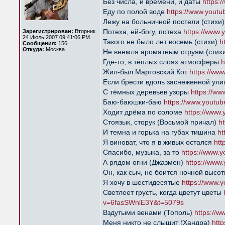
Без числа, и времени, и даты
https:
Еду по полой воде
https://www.yout
Лежу на больничной постели (стихи
Потеха, ей-богу, потеха
https://www
Зарегистрирован:
Вторник
24 Июль 2007 09:41:06 PM
Такого не было лет восемь (стихи)
h
Сообщения:
156
Откуда:
Москва
Не внемля ароматным струям (стих
Где-то, в тёплых слоях атмосферы
h
Жил-был Мартовский Кот
https://w
Если брести вдоль заснеженной ул
С тёмных деревьев узоры
https://w
Баю-баюшки-баю
https://www.yout
Ходит дрёма по соломе
https://www
Стоязык, сторук (Восьмой причал)
h
И темна и горька на губах тишина
ht
Я виноват, что я в живых остался
htt
Спасибо, музыка, за то
https://www.
А рядом огни (Джазмен)
https://ww
Он, как сыч, не боится ночной высо
Я хочу в шестидесятые
https://www
Светлеет грусть, когда цветут цветы
v=6fasSWnlE3Y&t=5079s
Вздутыми венами (Тополь)
https://
Меня никто не слышит (Хандра)
htt