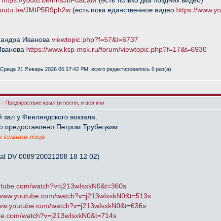
)
https://youtu.be/hhsJbFdaLaM
(есть только два поздних видео)
/youtu.be/JMtP5R9ph2w
(есть пока единственное видео
https://www.
сандра Иванова
viewtopic.php?f=57&t=6737
Иванова
https://www.ksp-msk.ru/forum/viewtopic.php?f=17&t=6930
Среда 21 Январь 2026 06:17:42 PM, всего редактировалось 6 раз(а).
- Предчувствие крыл (и песня, и вся кни
й зал у Финляндского вокзала.
о предоставлено Петром Трубецким.
х планов лица.
al DV 0089'20021208 18 12 02)
outube.com/watch?v=j213wIsxkN0&t=360s
//www.youtube.com/watch?v=j213wIsxkN0&t=513s
www.youtube.com/watch?v=j213wIsxkN0&t=636s
ube.com/watch?v=j213wIsxkN0&t=714s