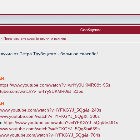
Сообщение
- Предчувствие крыл (и песня, и вся кни
лучил от Петра Трубецкого - большое спасибо!
АН
https://www.youtube.com/watch?v=wrlYy9UKMR0&t=95s
outube.com/watch?v=wrlYy9UKMR0&t=235s
АН
://www.youtube.com/watch?v=lYFKGYJ_5Qg&t=249s
//www.youtube.com/watch?v=lYFKGYJ_5Qg&t=380s
ке
https://www.youtube.com/watch?v=lYFKGYJ_5Qg&t=491s
//www.youtube.com/watch?v=lYFKGYJ_5Qg&t=659s
//www.youtube.com/watch?v=lYFKGYJ_5Qg&t=764s