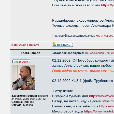
Я долго ехал волоком (Старый конь
Всю землю мглой заволокло
https:/
_________________
Расшифровки видеоконцертов Алек
Точные аккорды песен Александра 
Последний раз редактировалось
Костя Лавров
Вернуться к началу
Костя Лавров
Заголовок сообщения:
Re: Александр Иванов 
02.12.2002, С-Петербург, концертны
запись Аллы Левитан, видео любезн
Гриф видно не очень, много крупны
02.12.2002 КФЗ-1 (файл Трубецкого 
1 отделение
В жарком тумане дня
https://www.y
Зарегистрирован:
Вторник
24 Июль 2007 09:41:06 PM
Ветер, не ветер, иду из дома
https:
Сообщения:
156
Откуда:
Москва
Выпал снег, и всё забылось
https://
Много серой воды
https://www.yout