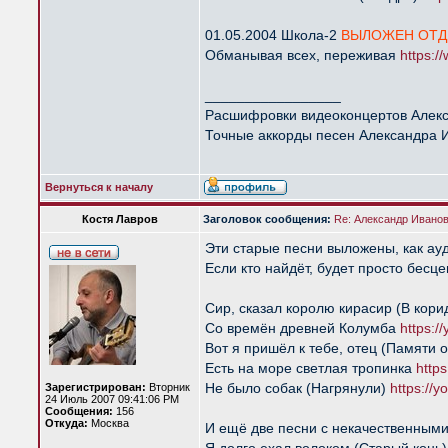
01.05.2004 Школа-2
ВЫЛОЖЕН ОТД
Обманывая всех, переживая
https:
_________________
Расшифровки видеоконцертов Алек
Точные аккорды песен Александра 
Вернуться к началу
Костя Лавров
Заголовок сообщения:
Re: Александр Иванов 
Эти старые песни выложены, как ау
Если кто найдёт, будет просто бесце
Сир, сказал королю кирасир (В кор
Со времён древней Колумба
https:/
Вот я пришёл к тебе, отец (Памяти 
Есть на море светлая тропинка
http
Не было собак (Нагрянули)
https://
Зарегистрирован:
Вторник
24 Июль 2007 09:41:06 PM
Сообщения:
156
Откуда:
Москва
И ещё две песни с некачественными