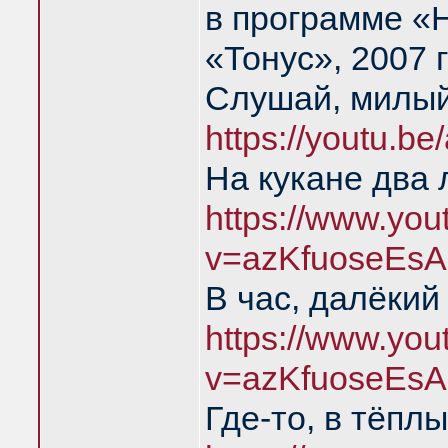
в программе «
«Тонус», 2007 
Слушай, милый
https://youtu.b
На кукане два 
https://www.yo
v=azKfuoseEsA
В час, далёкий
https://www.yo
v=azKfuoseEsA
Где-то, в тёпл