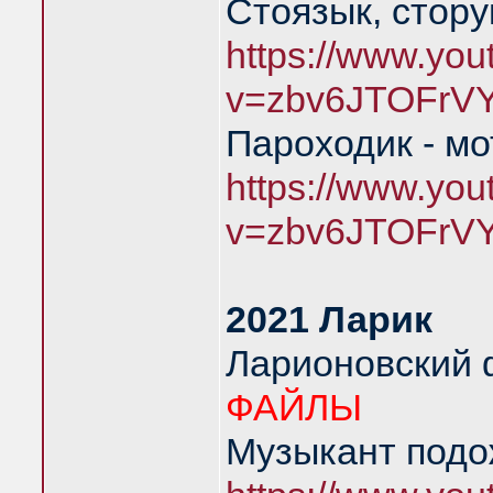
Стоязык, стору
https://www.yo
v=zbv6JTOFrV
Пароходик - м
https://www.yo
v=zbv6JTOFrV
2021 Ларик
Ларионовский
ФАЙЛЫ
Музыкант подож