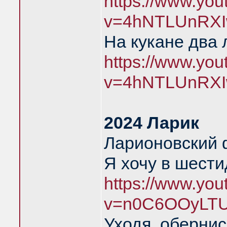
https://www.yo
v=4hNTLUnRXI
На кукане два 
https://www.yo
v=4hNTLUnRXI
2024 Ларик
Ларионовский 
Я хочу в шест
https://www.yo
v=n0C6OOyLTU
Уходя, обернис