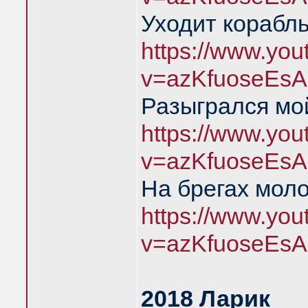
Уходит корабль
https://www.yo
v=azKfuoseEsA
Разыгрался мой
https://www.yo
v=azKfuoseEsA
На брегах мол
https://www.yo
v=azKfuoseEsA
2018 Ларик