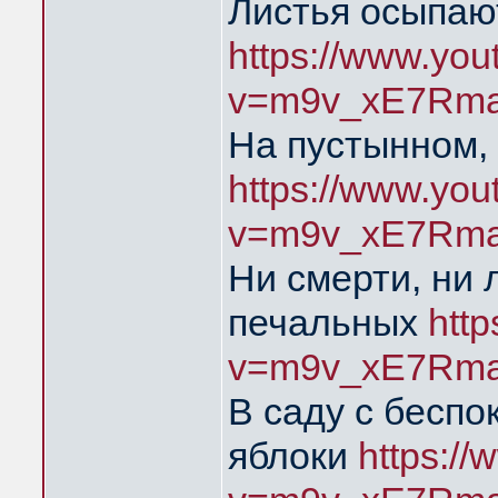
Листья осыпаю
https://www.yo
v=m9v_xE7Rma
На пустынном,
https://www.yo
v=m9v_xE7Rma
Ни смерти, ни 
печальных
htt
v=m9v_xE7Rma
В саду с бесп
яблоки
https:/