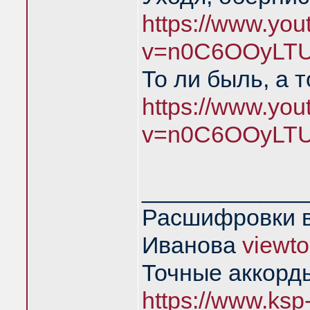
https://www.yo
v=n0C6OOyLTU
То ли быль, а 
https://www.yo
v=n0C6OOyLTU
____________
Расшифровки в
Иванова
viewt
Точные аккорд
https://www.ksp