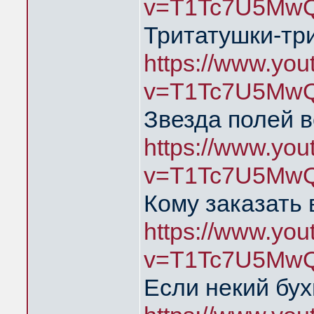
v=T1Tc7U5MwQ
Тритатушки-тр
https://www.yo
v=T1Tc7U5MwQ
Звезда полей в
https://www.yo
v=T1Tc7U5MwQ
Кому заказать 
https://www.yo
v=T1Tc7U5MwQ
Если некий бух