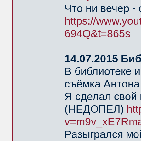
Что ни вечер -
https://www.yo
694Q&t=865s
14.07.2015 Би
В библиотеке 
съёмка Антона
Я сделал свой 
(НЕДОПЕЛ)
ht
v=m9v_xE7Rma
Разыгрался мой