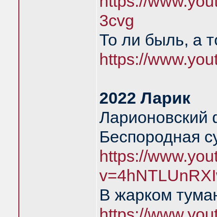
https://www.yo
3cvg
То ли быль, а 
https://www.yo
2022 Ларик
Ларионовский 
Беспородная с
https://www.yo
v=4hNTLUnRXI
В жарком тума
https://www.yo