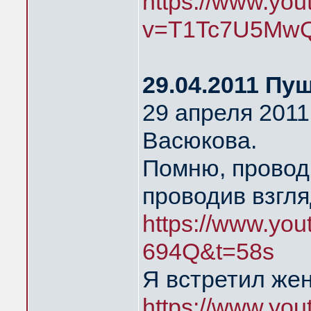
https://www.yo
v=T1Tc7U5MwQ
29.04.2011 Пу
29 апреля 2011
Васюкова.
Помню, провод
проводив взгля
https://www.yo
694Q&t=58s
Я встретил же
https://www.yo