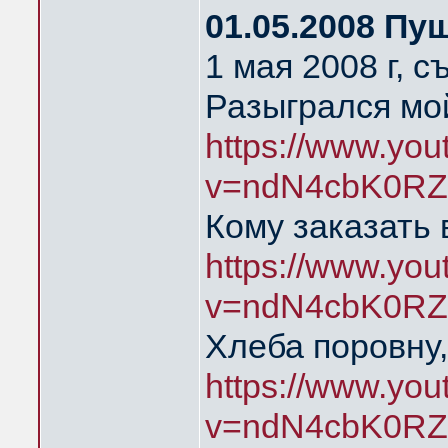
01.05.2008 Пу
1 мая 2008 г, 
Разыгрался мой
https://www.yo
v=ndN4cbK0RZ
Кому заказать 
https://www.yo
v=ndN4cbK0RZ
Хлеба поровну,
https://www.yo
v=ndN4cbK0RZ