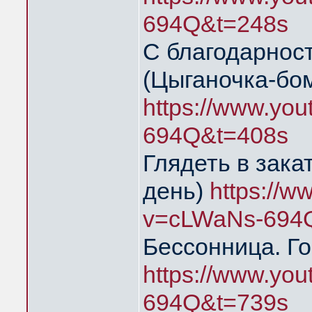
694Q&t=248s
С благодарнос
(Цыганочка-бо
https://www.yo
694Q&t=408s
Глядеть в зака
день)
https://
v=cLWaNs-694
Бессонница. Го
https://www.yo
694Q&t=739s