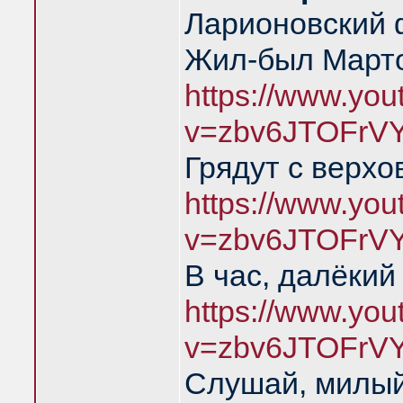
Ларионовский 
Жил-был Марто
https://www.yo
v=zbv6JTOFrV
Грядут с верхо
https://www.yo
v=zbv6JTOFrV
В час, далёкий
https://www.yo
v=zbv6JTOFrV
Слушай, милый