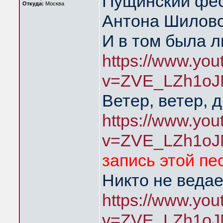
Пущинский фес
Откуда:
Москва
Антона Шиловс
И в том была 
https://www.yo
v=ZVE_LZh1oJ
Ветер, ветер, 
https://www.yo
v=ZVE_LZh1oJ
запись этой пе
Никто не ведае
https://www.yo
v=ZVE_LZh1oJ