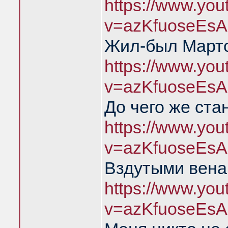
https://www.yo
v=azKfuoseEsA
Жил-был Марто
https://www.yo
v=azKfuoseEsA
До чего же ста
https://www.yo
v=azKfuoseEsA
Вздутыми вена
https://www.yo
v=azKfuoseEsA