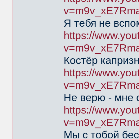
v=m9v_xE7Rma
Я тебя не всп
https://www.yo
v=m9v_xE7Rma
Костёр каприз
https://www.yo
v=m9v_xE7Rma
Не верю - мне 
https://www.yo
v=m9v_xE7Rma
Мы с тобой бе