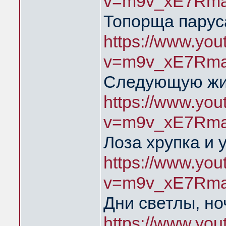
v=m9v_xE7Rma
Топорща парус
https://www.yo
v=m9v_xE7Rma
Следующую жиз
https://www.yo
v=m9v_xE7Rma
Лоза хрупка и 
https://www.yo
v=m9v_xE7Rma
Дни светлы, но
https://www.yo