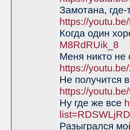
Замотана, где-
https://youtu.b
Когда один хо
M8RdRUik_8
Меня никто не
https://youtu.
Не получится в
https://youtu.b
Ну где же все
h
list=RDSWLjRD
Разыгрался мой