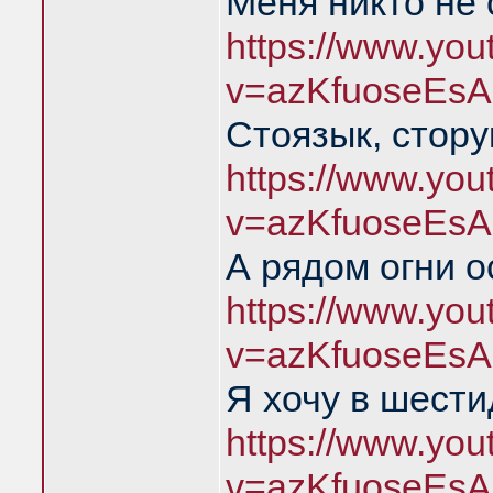
Меня никто не
https://www.yo
v=azKfuoseEsA
Стоязык, стору
https://www.yo
v=azKfuoseEsA
А рядом огни о
https://www.yo
v=azKfuoseEsA
Я хочу в шест
https://www.yo
v=azKfuoseEsA