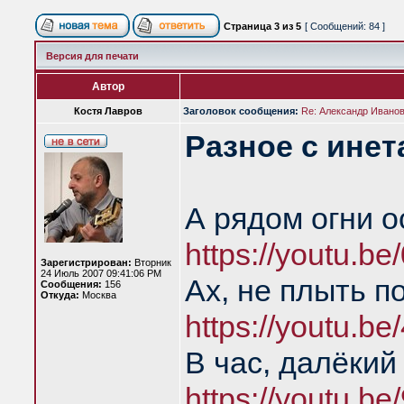
Страница
3
из
5
[ Сообщений: 84 ]
Версия для печати
Автор
Костя Лавров
Заголовок сообщения:
Re: Александр Иванов 
Разное с инет
А рядом огни о
https://youtu.
Зарегистрирован:
Вторник
24 Июль 2007 09:41:06 PM
Ах, не плыть п
Сообщения:
156
Откуда:
Москва
https://youtu.b
В час, далёкий
https://youtu.be