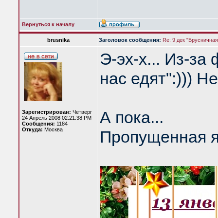
Вернуться к началу
brusnika
Заголовок сообщения:
Re: 9 дек "Бруснична
Э-эх-х... Из-з
нас едят":))) 
А пока...
Зарегистрирован:
Четверг
24 Апрель 2008 02:21:38 PM
Сообщения:
1184
Откуда:
Москва
Пропущенная я