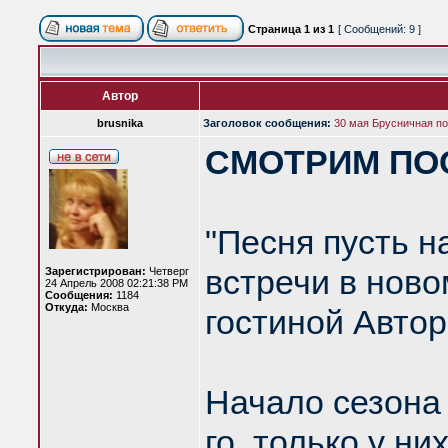
Страница
1
из
1
[ Сообщений: 9 ]
Автор
brusnika
Заголовок сообщения:
30 мая Брусничная по
СМОТРИМ ПО
"Песня пусть н
встречи в ново
Зарегистрирован:
Четверг
24 Апрель 2008 02:21:38 PM
Сообщения:
1184
Откуда:
Москва
гостиной Автор
Начало сезона 
го, только у ни