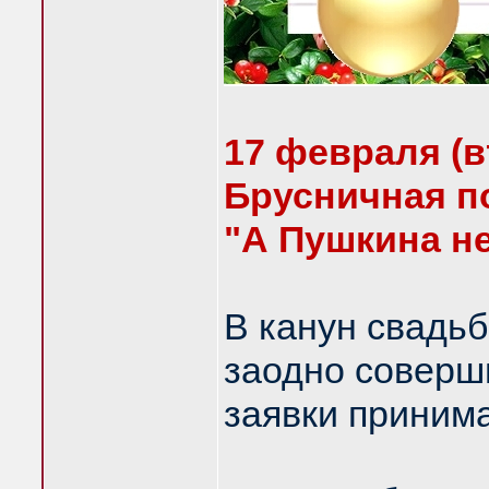
17 февраля (в
Брусничная по
"А Пушкина не
В канун свадь
заодно соверши
заявки приним