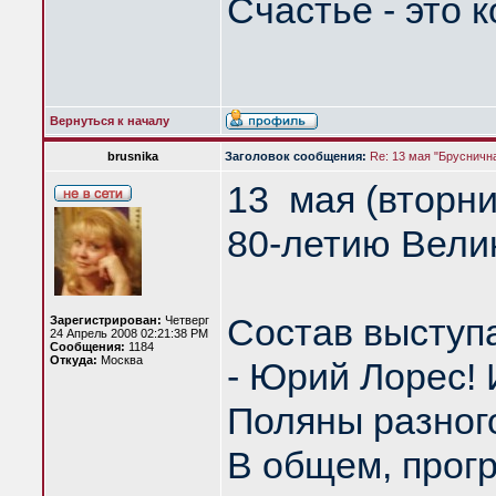
Счастье - это 
Вернуться к началу
brusnika
Заголовок сообщения:
Re: 13 мая "Бруснична
13 мая (вторни
80-летию Вели
Состав выступа
Зарегистрирован:
Четверг
24 Апрель 2008 02:21:38 PM
Сообщения:
1184
Откуда:
Москва
- Юрий Лорес! 
Поляны разного
В общем, прогр