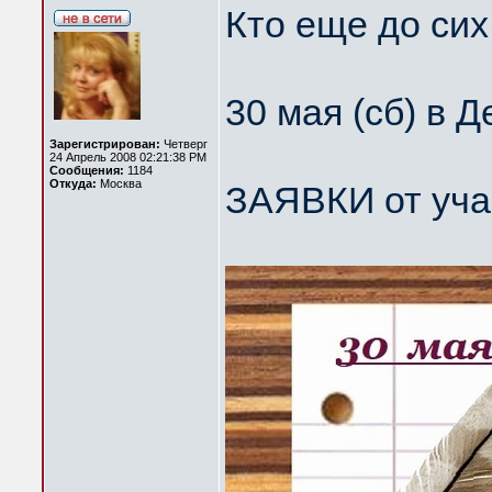
Кто еще до сих
30 мая (сб) в 
Зарегистрирован:
Четверг
24 Апрель 2008 02:21:38 PM
Сообщения:
1184
Откуда:
Москва
ЗАЯВКИ от уч