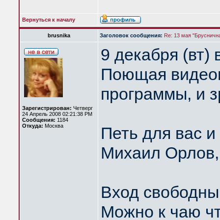
Вернуться к началу
brusnika
Заголовок сообщения:
Re: 13 мая "Бруснична
9 декабря (вт)
Поющая видеого
программы, и з
Зарегистрирован:
Четверг
24 Апрель 2008 02:21:38 PM
Сообщения:
1184
Откуда:
Москва
Петь для вас и
Михаил Орлов,
Вход свободны
Можно к чаю ч