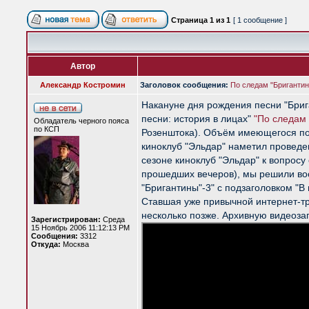
Страница
1
из
1
[ 1 сообщение ]
Автор
Александр Костромин
Заголовок сообщения:
По следам "Бригантины
Накануне дня рождения песни "Брига
песни: история в лицах"
"По следам
Обладатель черного пояса
по КСП
Розенштока). Объём имеющегося по
киноклуб "Эльдар" наметил проведе
сезоне киноклуб "Эльдар" к вопросу
прошедших вечеров), мы решили вос
"Бригантины"-3" с подзаголовком "В
Ставшая уже привычной интернет-тр
несколько позже. Архивную видеоза
Зарегистрирован:
Среда
15 Ноябрь 2006 11:12:13 PM
Сообщения:
3312
Откуда:
Москва