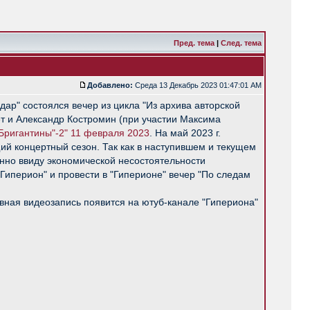
Пред. тема
|
След. тема
Добавлено:
Среда 13 Декабрь 2023 01:47:01 AM
дар" состоялся вечер из цикла "Из архива авторской
ет и Александр Костромин (при участии Максима
Бригантины"-2" 11 февраля 2023
. На май 2023 г.
ий концертный сезон. Так как в наступившем и текущем
енно ввиду экономической несостоятельности
иперион" и провести в "Гиперионе" вечер "По следам
вная видеозапись появится на ютуб-канале "Гипериона"