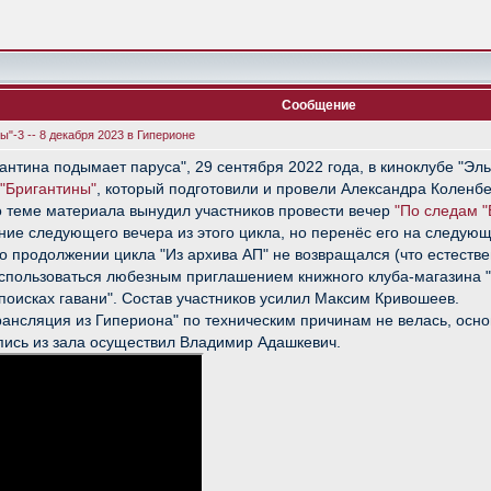
Сообщение
"-3 -- 8 декабря 2023 в Гиперионе
нтина подымает паруса", 29 сентября 2022 года, в киноклубе "Эль
 "Бригантины"
, который подготовили и провели Александра Коленб
 теме материала вынудил участников провести вечер
"По следам "
ние следующего вечера из этого цикла, но перенёс его на следующ
 о продолжении цикла "Из архива АП" не возвращался (что естеств
пользоваться любезным приглашением книжного клуба-магазина "Г
 поисках гавани". Состав участников усилил Максим Кривошеев.
ансляция из Гипериона" по техническим причинам не велась, осно
пись из зала осуществил Владимир Адашкевич.