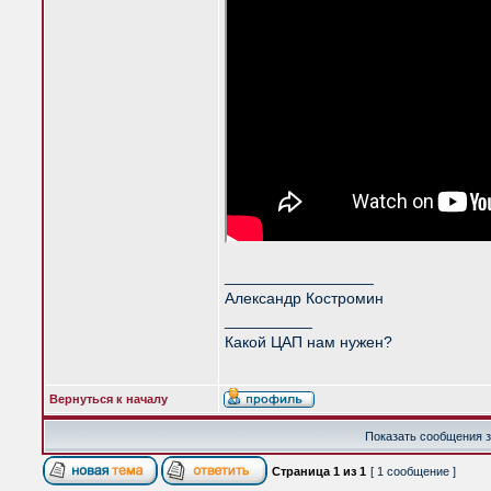
_________________
Александр Костромин
__________
Какой ЦАП нам нужен?
Вернуться к началу
Показать сообщения з
Страница
1
из
1
[ 1 сообщение ]