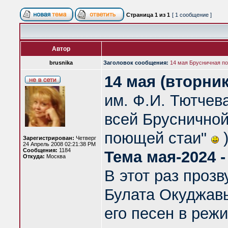
Страница
1
из
1
[ 1 сообщение ]
Автор
brusnika
Заголовок сообщения:
14 мая Брусничная по
14 мая (вторник
им. Ф.И. Тютчев
всей Брусничной
поющей стаи"
)
Зарегистрирован:
Четверг
24 Апрель 2008 02:21:38 PM
Сообщения:
1184
Тема мая-2024
Откуда:
Москва
В этот раз прозв
Булата Окуджавы
его песен в реж