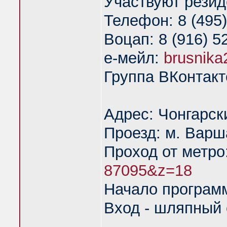
Участвуют резид
Телефон: 8 (495)
Воцап: 8 (916) 5
е-мейл:
brusnik
Группа ВКонтакт
Адрес: Чонгарск
Проезд: м. Варш
Проход от метро
87095&z=18
Начало программ
Вход - шляпный 