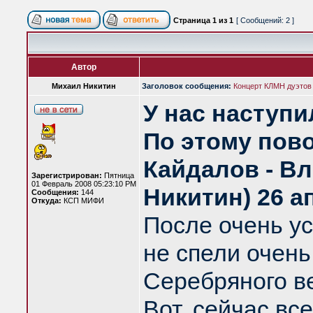
Страница
1
из
1
[ Сообщений: 2 ]
Автор
Михаил Никитин
Заголовок сообщения:
Концерт КЛМН дуэтов
У нас наступи
По этому пово
Кайдалов - Вл
Зарегистрирован:
Пятница
01 Февраль 2008 05:23:10 PM
Никитин) 26 а
Сообщения:
144
Откуда:
КСП МИФИ
После очень у
не спели очень
Серебряного ве
Вот, сейчас все