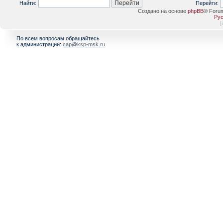
Найти:
Перейти:
Создано на основе
phpBB
® Foru
Рус
[
По всем вопросам обращайтесь
к администрации:
cap@ksp-msk.ru