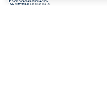
По всем вопросам обращайтесь
к администрации:
cap@ksp-msk.ru