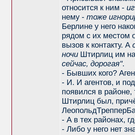
относится к ним -
и
нему -
тоже игнори
Берлине у него нак
рядом с их местом 
вызов к контакту. А
ночи
Штирлиц им на
сейчас, дорогая"
.
- Бывших кого? Аген
- И. И агентов, и п
появился в районе, 
Штирлиц был, причё
ЛеопольдТрепперБан
- А в тех районах, 
- Либо у него нет з