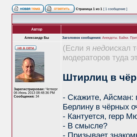
Страница
1
из
1
[ 1 сообщение ]
Автор
Александр Бы
Заголовок сообщения:
Анекдоты. Байки. При
(Если я
недо
искал т
модераторов туда эт
Штирлиц в чёр
Зарегистрирован:
Четверг
06 Июнь 2013 08:48:36 PM
- Скажите, Айсман:
Сообщения:
34
Берлину в чёрных о
- Кантуется, герр М
- В смысле?
- Призывает знакомы