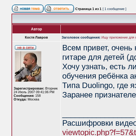
Страница
1
из
1
[ 1 сообщение ]
Автор
Костя Лавров
Заголовок сообщения:
Ищу приложение для 
Всем привет, очень
гитаре для детей (до
Хочу узнать, есть 
обучения ребёнка а
Типа Duolingo, где я
Зарегистрирован:
Вторник
24 Июль 2007 09:41:06 PM
Заранее признателе
Сообщения:
158
Откуда:
Москва
_________________
Расшифровки видео
viewtopic.php?f=57&