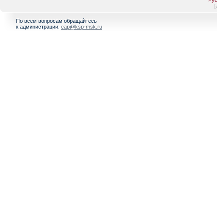
Рус
[
По всем вопросам обращайтесь
к администрации:
cap@ksp-msk.ru