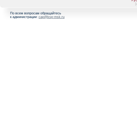
Рус
[
По всем вопросам обращайтесь
к администрации:
cap@ksp-msk.ru