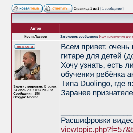
Страница
1
из
1
[ 1 сообщение ]
Автор
Костя Лавров
Заголовок сообщения:
Ищу приложение для 
Всем привет, очень
гитаре для детей (до
Хочу узнать, есть 
обучения ребёнка а
Типа Duolingo, где я
Зарегистрирован:
Вторник
24 Июль 2007 09:41:06 PM
Заранее признателе
Сообщения:
156
Откуда:
Москва
_________________
Расшифровки видео
viewtopic.php?f=57&