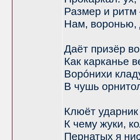
Размер и ритм 
Нам, воронью, 
Даёт призёр во
Как карканье в
Ворóнихи кладу
В чушь орнито
Клюёт ударник
К чему жуки, к
Пернатых я нис