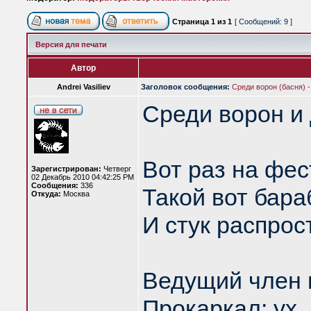
Страница
1
из
1
[ Сообщений: 9 ]
Версия для печати
Автор
Andrei Vasiliev
Заголовок сообщения:
Среди ворон (басня) -
Среди ворон и 
Вот раз на фе
Зарегистрирован:
Четверг
02 Декабрь 2010 04:42:25 PM
Сообщения:
336
Такой вот бар
Откуда:
Москва
И стук распрос
Ведущий член 
Прокаркал: ух,