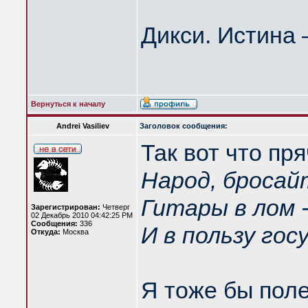
Дикси. Истина 
Вернуться к началу
Andrei Vasiliev
Заголовок сообщения:
Так вот что пря
Народ, бросай
Гитары в лом 
Зарегистрирован:
Четверг
02 Декабрь 2010 04:42:25 PM
Сообщения:
336
И в пользу го
Откуда:
Москва
Я тоже бы поле