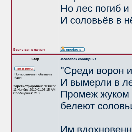
Но лес погиб и
И соловьёв в н
Вернуться к началу
Стар
Заголовок сообщения:
"Среди ворон 
Пользователь побывал в
бане
И вымерли в ле
Зарегистрирован:
Четверг
11 Ноябрь 2010 01:05:15 AM
Промеж жуком 
Сообщения:
218
белеют соловь
Им вдохновенн