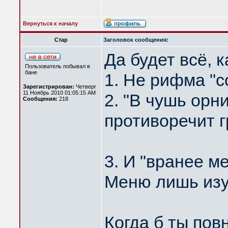
Вернуться к началу
Стар
Заголовок сообщения:
Да будет всё, к
Пользователь побывал в
бане
1. Не рифма "с
Зарегистрирован:
Четверг
11 Ноябрь 2010 01:05:15 AM
2. "В чушь орн
Сообщения:
218
противоречит 
3. И "вранее м
Меню лишь из
Когда б ты пов