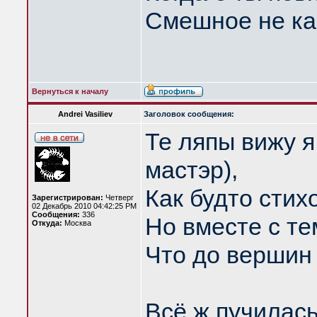
Смешное не ка
Вернуться к началу
Andrei Vasiliev
Заголовок сообщения:
Те ляпы вижу я
мастэр),
Как будто стих
Зарегистрирован:
Четверг
02 Декабрь 2010 04:42:25 PM
Сообщения:
336
Но вместе с те
Откуда:
Москва
Что до вершин
Всё ж пучилась