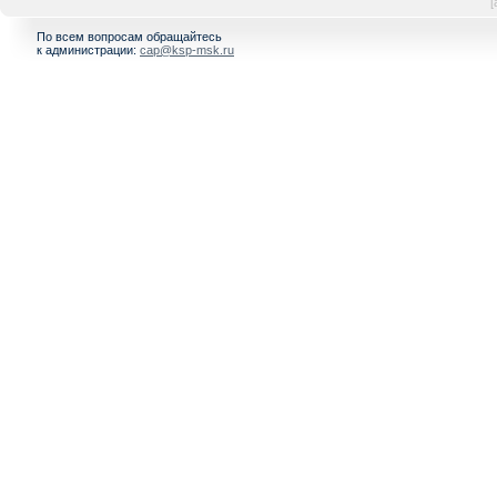
[
По всем вопросам обращайтесь
к администрации:
cap@ksp-msk.ru