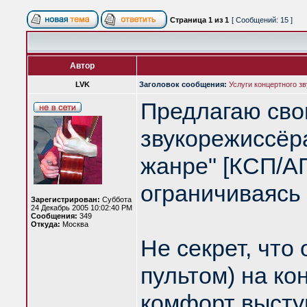
Страница
1
из
1
[ Сообщений: 15 ]
Автор
LVK
Заголовок сообщения:
Услуги концертного з
Предлагаю свои
звукорежиссёр
жанре" [КСП/АП
ограничиваясь 
Зарегистрирован:
Суббота
24 Декабрь 2005 10:02:40 PM
Сообщения:
349
Откуда:
Москва
Не секрет, что 
пультом) на ко
комфорт высту