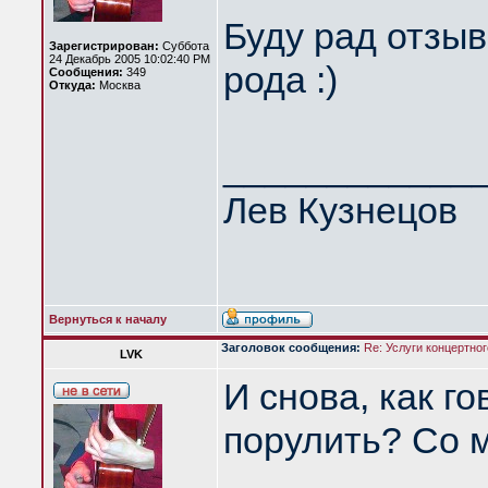
Буду рад отзы
Зарегистрирован:
Суббота
24 Декабрь 2005 10:02:40 PM
рода :)
Сообщения:
349
Откуда:
Москва
____________
Лев Кузнецов
Вернуться к началу
Заголовок сообщения:
Re: Услуги концертно
LVK
И снова, как го
порулить? Со м