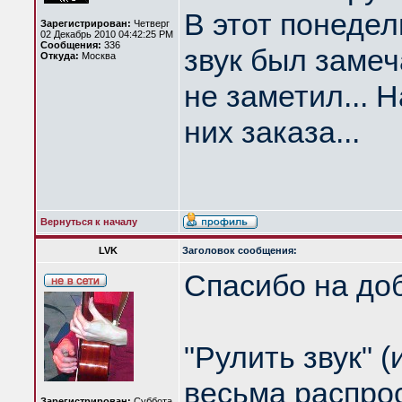
В этот понедел
Зарегистрирован:
Четверг
02 Декабрь 2010 04:42:25 PM
Сообщения:
336
звук был замеч
Откуда:
Москва
не заметил... 
них заказа...
Вернуться к началу
LVK
Заголовок сообщения:
Спасибо на доб
"Рулить звук" (
весьма распро
Зарегистрирован:
Суббота