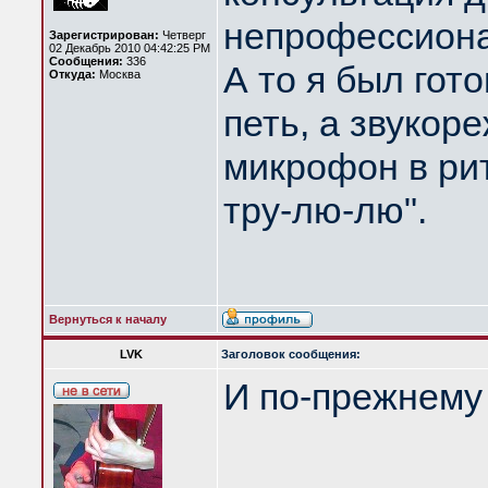
непрофессион
Зарегистрирован:
Четверг
02 Декабрь 2010 04:42:25 PM
Сообщения:
336
А то я был гото
Откуда:
Москва
петь, а звукор
микрофон в ри
тру-лю-лю".
Вернуться к началу
LVK
Заголовок сообщения:
И по-прежнему
____________