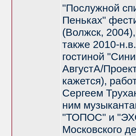
"Послужной спи
Пеньках" фест
(Волжск, 2004)
также 2010-н.в
гостиной "Синий
АвгустА/Проект
кажется), работ
Сергеем Труха
ним музыкантам
"ТОПОС" и "ЭХО
Московского д