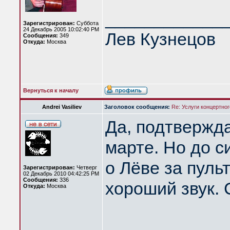
____________
Зарегистрирован:
Суббота
24 Декабрь 2005 10:02:40 PM
Лев Кузнецов
Сообщения:
349
Откуда:
Москва
Вернуться к началу
Andrei Vasiliev
Заголовок сообщения:
Re: Услуги концертно
Да, подтвержда
марте. Но до 
о Лёве за пуль
Зарегистрирован:
Четверг
02 Декабрь 2010 04:42:25 PM
Сообщения:
336
хороший звук. 
Откуда:
Москва