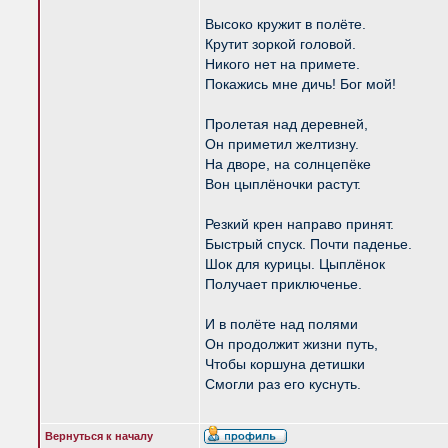
Высоко кружит в полёте.
Крутит зоркой головой.
Никого нет на примете.
Покажись мне дичь! Бог мой!
Пролетая над деревней,
Он приметил желтизну.
На дворе, на солнцепёке
Вон цыплёночки растут.
Резкий крен направо принят.
Быстрый спуск. Почти паденье.
Шок для курицы. Цыплёнок
Получает приключенье.
И в полёте над полями
Он продолжит жизни путь,
Чтобы коршуна детишки
Смогли раз его куснуть.
Вернуться к началу