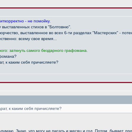
иткорректно - не помойку.
 выставленных стихов в "Болтовню".
орчество, выставленное во всех 6-ти разделах "Мастерских" - потен
ственно: всему свое время...
ого: заткнуть самого бездарного графомана.
афомана?
ат, к каким себя причисляете?
арат, к каким себя причисляете?
одумаю. Знаю, что могу не писать и месяц и год. Потом, бывает, п