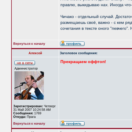
правлю, выкидываю нах. Иногда что-т
Чичако - отдельный случай. Достаточ
размещаешь своё, важно - с кем ряд
сочетания в тексте оного "певчего"
Вернуться к началу
Алексей
Заголовок сообщения:
Прекращаем оффтоп!
Администратор
Зарегистрирован:
Четверг
31 Май 2007 10:24:58 AM
Сообщения:
1769
Откуда:
Прага
Вернуться к началу