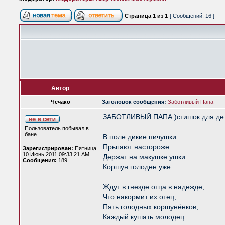
Страница
1
из
1
[ Сообщений: 16 ]
Автор
Чечако
Заголовок сообщения:
Заботливый Папа
ЗАБОТЛИВЫЙ ПАПА )стишок для де
Пользователь побывал в
бане
В поле дикие пичушки
Прыгают настороже.
Зарегистрирован:
Пятница
10 Июнь 2011 09:33:21 AM
Держат на макушке ушки.
Сообщения:
189
Коршун голоден уже.
Ждут в гнезде отца в надежде,
Что накормит их отец,
Пять голодных коршунёнков,
Каждый кушать молодец.