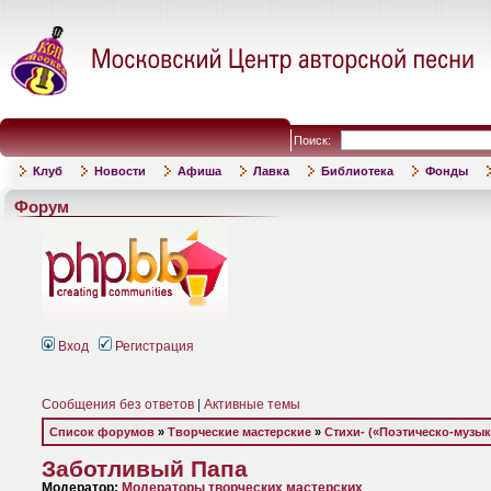
Поиск:
Клуб
Новости
Афиша
Лавка
Библиотека
Фонды
Форум
Вход
Регистрация
Сообщения без ответов
|
Активные темы
Список форумов
»
Творческие мастерские
»
Стихи- («Поэтическо-музы
Заботливый Папа
Модератор:
Модераторы творческих мастерских