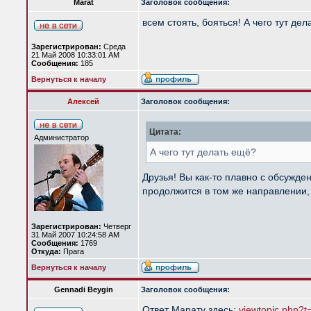
Marat
Заголовок сообщения:
всем стоять, бояться! А чего тут де
Зарегистрирован:
Среда
21 Май 2008 10:33:01 AM
Сообщения:
185
Вернуться к началу
Алексей
Заголовок сообщения:
Цитата:
Администратор
А чего тут делать ещё?
Друзья! Вы как-то плавно с обсужд
продолжится в том же направлении,
Зарегистрирован:
Четверг
31 Май 2007 10:24:58 AM
Сообщения:
1769
Откуда:
Прага
Вернуться к началу
Gennadi Beygin
Заголовок сообщения:
Ответ Марату здесь:
viewtopic.php?t