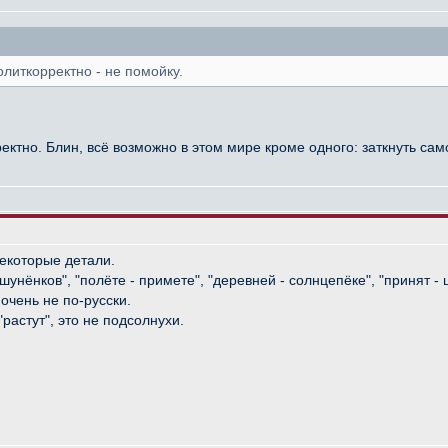
олиткорректно - не помойку.
ектно. Блин, всё возможно в этом мире кроме одного: заткнуть са
некоторые детали.
унёнков", "полёте - примете", "деревней - солнцепёке", "принят -
очень не по-русски.
"растут", это не подсолнухи.