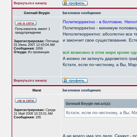
Вернуться к началу
Gennadi Beygin
Заголовок сообщения:
Политкорректно - в болтовню. Непол
Политкорректно - минимум половину
Пользователь имеет 1
предупреждение
Неполиткорректно: абсолютно все тв
и закончит свое существование. Есте
Зарегистрирован:
Пятница
01 Июнь 2007 12:43:04 AM
Сообщения:
1656
всё возможно в этом мире кроме одн
Откуда:
Из провинции
А можно ли заткнуть даровитого гр
Кстати, если по-честному, а Вы, Мар
Вернуться к началу
Marat
Заголовок сообщения:
Gennadi Beygin писал(а):
Зарегистрирован:
Среда
Кстати, если по-честному, а Вы, М
21 Май 2008 10:33:01 AM
Сообщения:
185
А не моего ума это дело. Скажут - п