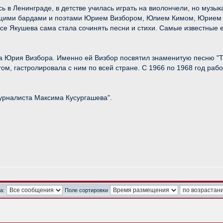
 в Ленинграде, в детстве училась играть на виолончели, но музык
дущими бардами и поэтами Юрием Визбором, Юлием Кимом, Юрие
е Якушева сама стала сочинять песни и стихи. Самые известные ее
а Юрия Визбора. Именно ей Визбор посвятил знаменитую песню "Ты
ом, гастролировала с ним по всей стране. С 1966 по 1968 год раб
урналиста Максима Кусургашева".
а:
Поле сортировки