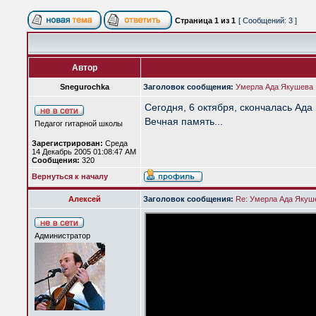
Страница
1
из
1
[ Сообщений: 3 ]
Автор
Snegurochka
Заголовок сообщения:
Умерла Ада Якушева
Сегодня, 6 октября, скончалась Ада 
Вечная память...
Педагог гитарной школы
Зарегистрирован:
Среда
14 Декабрь 2005 01:08:47 AM
Сообщения:
320
Вернуться к началу
Алексей
Заголовок сообщения:
Re: Умерла Ада Якуш
Администратор