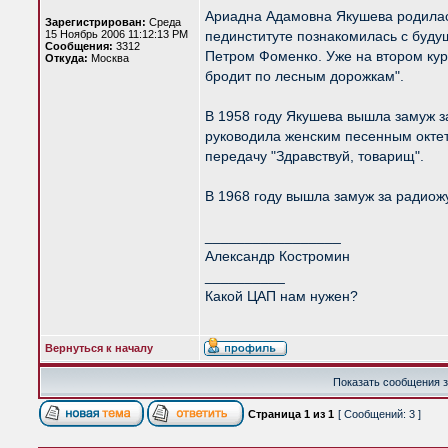
Ариадна Адамовна Якушева родилась
Зарегистрирован:
Среда
15 Ноябрь 2006 11:12:13 PM
пединституте познакомилась с бу
Сообщения:
3312
Петром Фоменко. Уже на втором курс
Откуда:
Москва
бродит по лесным дорожкам".
В 1958 году Якушева вышла замуж з
руководила женским песенным октет
передачу "Здравствуй, товарищ".
В 1968 году вышла замуж за радиож
_________________
Александр Костромин
__________
Какой ЦАП нам нужен?
Вернуться к началу
Показать сообщения з
Страница
1
из
1
[ Сообщений: 3 ]