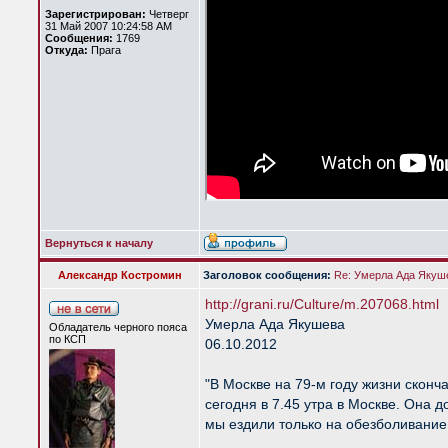
Зарегистрирован:
Четверг
31 Май 2007 10:24:58 AM
Сообщения:
1769
Откуда:
Прага
Вернуться к началу
Александр Костромин
Заголовок сообщения:
Re: Умерла Ада Якуш
http://grani.ru/Culture/m.207068.html
Умерла Ада Якушева
Обладатель черного пояса
по КСП
06.10.2012
"В Москве на 79-м году жизни сконч
сегодня в 7.45 утра в Москве. Она 
мы ездили только на обезболивание.