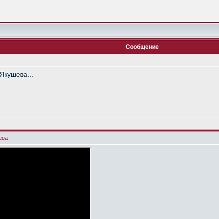
Сообщение
Якушева...
ева