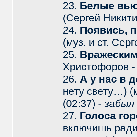
23.
Белые вью
(Сергей Никити
24.
Появись, 
(муз. и ст. Сер
25.
Вражеским
Христофоров - 
26.
А у нас в 
нету свету…) (
(02:37) -
забыл 
27.
Голоса гор
включишь радио