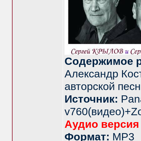
Содержимое р
Александр Кос
авторской песни
Источник:
Pan
v760(видео)+Z
Аудио версия
Формат:
MP3