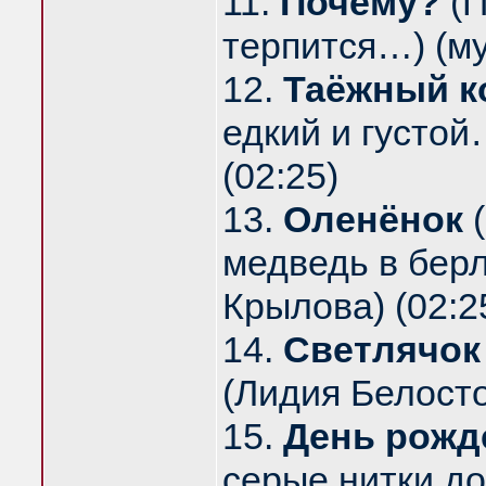
11.
Почему?
(П
терпится…) (муз
12.
Таёжный к
едкий и густой…
(02:25)
13.
Оленёнок
(
медведь в берл
Крылова) (02:2
14.
Светлячок
(Лидия Белосто
15.
День рожд
серые нитки до