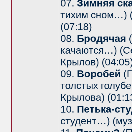
07.
Зимняя ск
тихим сном…) (
(07:18)
08.
Бродячая
(
качаются…) (Се
Крылов) (04:05
09.
Воробей
(П
толстых голубе
Крылова) (01:1
10.
Петька-ст
студент…) (муз.