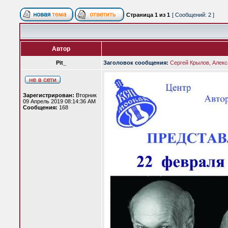
Страница
1
из
1
[ Сообщений: 2 ]
Автор
Pit_
Заголовок сообщения:
Сергей Крылов, Алекс
Зарегистрирован:
Вторник
09 Апрель 2019 08:14:36 AM
Сообщения:
168