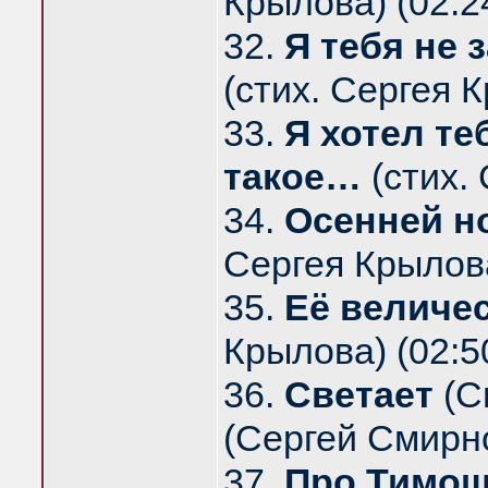
Крылова) (02:2
32.
Я тебя не 
(стих. Сергея К
33.
Я хотел те
такое…
(стих. 
34.
Осенней н
Сергея Крылова
35.
Её величе
Крылова) (02:5
36.
Светает
(С
(Сергей Смирно
37.
Про Тимо