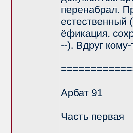
перенабрал. П
естественный (
ёфикация, сохр
--). Вдруг ком
============
Арбат 91
Часть первая