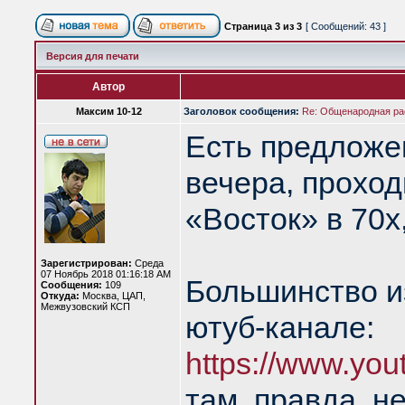
Страница
3
из
3
[ Сообщений: 43 ]
Версия для печати
Автор
Максим 10-12
Заголовок сообщения:
Re: Общенародная р
Есть предложе
вечера, прохо
«Восток» в 70х,
Зарегистрирован:
Среда
07 Ноябрь 2018 01:16:18 AM
Большинство из
Сообщения:
109
Откуда:
Москва, ЦАП,
Межвузовский КСП
ютуб-канале:
https://www.you
там, правда, н