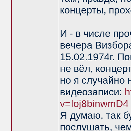
концерты, про
И - в числе пр
вечера Визбора
15.02.1974г. П
не вёл, концер
но я случайно 
видеозаписи:
h
v=Ioj8binwmD4
Я думаю, так б
послушать, чем