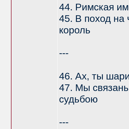
44. Римская и
45. В поход на
король
---
46. Ах, ты шар
47. Мы связаны
судьбою
---