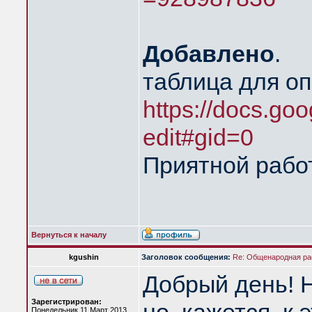
Добавлено
.
таблица для о
https://docs.goo
edit#gid=0
Приятной рабо
Вернуться к началу
kgushin
Заголовок сообщения:
Re: Общенародная р
Добрый день! Н
Зарегистрирован:
Понедельник 11 Март 2013