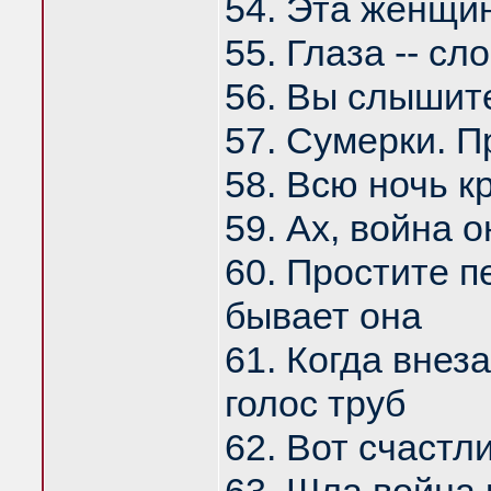
54. Эта женщин
55. Глаза -- сл
56. Вы слышите
57. Сумерки. П
58. Всю ночь к
59. Ах, война 
60. Простите п
бывает она
61. Когда внез
голос труб
62. Вот счастл