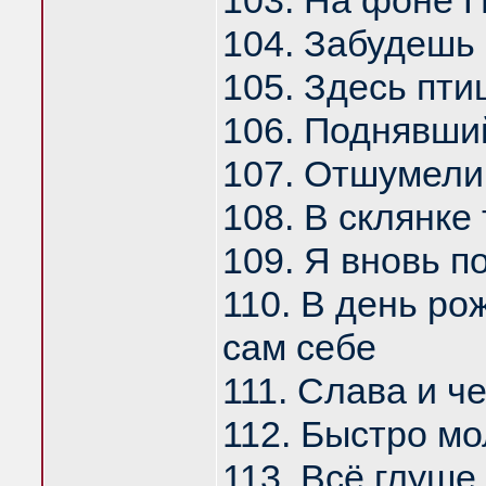
103. На фоне 
104. Забудешь
105. Здесь пти
106. Поднявши
107. Отшумели
108. В склянке
109. Я вновь п
110. В день ро
сам себе
111. Слава и ч
112. Быстро м
113. Всё глуше