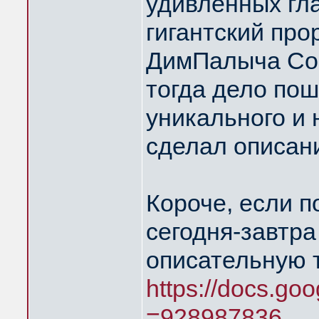
удивлённых гл
гигантский про
ДимПалыча Соко
тогда дело пош
уникального и 
сделал описани
Короче, если п
сегодня-завтра
описательную 
https://docs.goo
=928987836