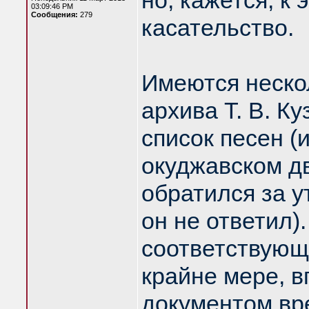
но, кажется, к
03:09:46 PM
Сообщения:
279
касательство.
Имеются неско
архива Т. В. Ку
список песен (
окуджавском дв
обратился за у
он не ответил)
соответствующа
крайне мере, в
документом вре