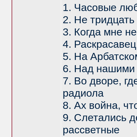
1. Часовые лю
2. Не тридцать 
3. Когда мне н
4. Раскрасавец
5. На Арбатско
6. Над нашими
7. Во дворе, г
радиола
8. Ах война, ч
9. Слетались д
рассветные