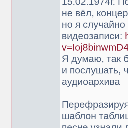
15.02.1974г. 
не вёл, конце
но я случайно 
видеозаписи:
v=Ioj8binwmD
Я думаю, так 
и послушать, ч
аудиоархива
Перефразируя
шаблон таблиц
песне узнали