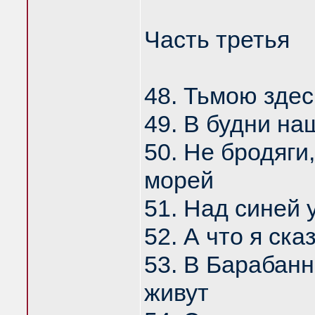
Часть третья
48. Тьмою зде
49. В будни на
50. Не бродяги
морей
51. Над синей 
52. А что я ск
53. В Барабан
живут