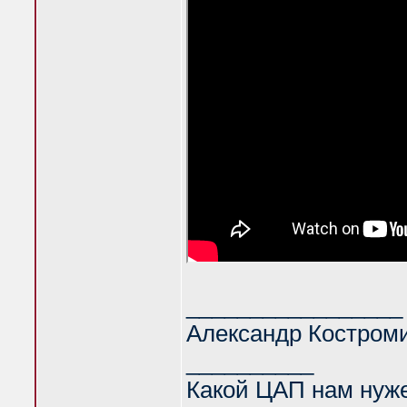
_________________
Александр Костром
__________
Какой ЦАП нам нуж