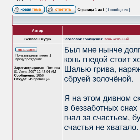
Страница
1
из
1
[ 1 сообщение ]
Автор
Gennadi Beygin
Заголовок сообщения:
Конь желанный
Был мне нынче дол
Пользователь имеет 1
конь гнедой стоит х
предупреждение
Шалью грива, наря
Зарегистрирован:
Пятница
01 Июнь 2007 12:43:04 AM
Сообщения:
1656
сбруей золочёной.
Откуда:
Из провинции
Я на этом дивном с
в беззаботных снах
гнал за счастьем, б
счастья не хватало.