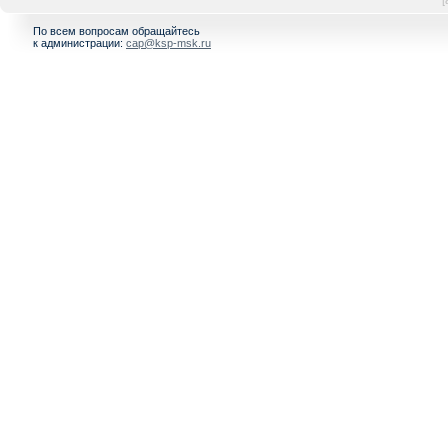
[
По всем вопросам обращайтесь
к администрации:
cap@ksp-msk.ru