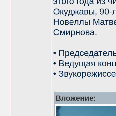
этого года из 
Окуджавы, 90-
Новеллы Матве
Смирнова.
• Председатель
• Ведущая конц
• Звукорежисс
Вложение: