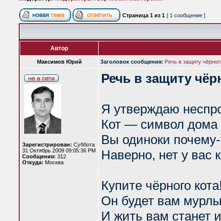
Страница
1
из
1
[ 1 сообщение ]
Автор
Максимов Юрий
Заголовок сообщения:
Речь в защиту чёрног
Речь в защиту чёр
Я утверждаю неспро
Кот — символ дома 
Вы одиноки почему-
Зарегистрирован:
Суббота
31 Октябрь 2009 09:05:36 PM
Наверно, нет у вас к
Сообщения:
312
Откуда:
Москва
Купите чёрного кота
Он будет вам мурл
И жить вам станет 