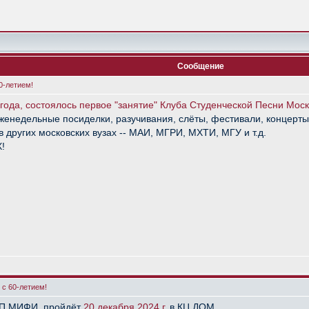
Сообщение
0-летием!
года, состоялось первое "занятие" Клуба Студенческой Песни Мос
еженедельные посиделки, разучивания, слёты, фестивали, концерт
в других московских вузах -- МАИ, МГРИ, МХТИ, МГУ и т.д.
!
с 60-летием!
СП МИФИ, пройдёт
20 декабря 2024 г.
в КЦ ДОМ.