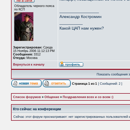
Обладатель черного пояса
по КСП
_________________
Александр Костромин
__________
Какой ЦАП нам нужен?
Зарегистрирован:
Среда
15 Ноябрь 2006 11:12:13 PM
Сообщения:
3312
Откуда:
Москва
Вернуться к началу
Показать сообщения з
Страница
1
из
1
[ Сообщений: 2 ]
Список форумов
»
Общение
»
Поздравления всех и со всем :)
Кто сейчас на конференции
Сейчас этот форум просматривают: нет зарегистрированных пользователей и 