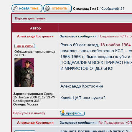
Страница
1
из
1
[ Сообщений: 2 ]
Версия для печати
Автор
Александр Костромин
Заголовок сообщения:
Поздравляем КСП с 6
Ровно 60 лет назад,
18 ноября 1964 
началась эпоха собственно КСП -- 
Обладатель черного пояса
по КСП
1965-1966 гг. были созданы клубы и 
ПОЗДРАВЛЯЕМ ВСЕХ ПРИЧАСТНЫХ
И МИФИСТОВ ОТДЕЛЬНО!
_________________
Александр Костромин
__________
Зарегистрирован:
Среда
15 Ноябрь 2006 11:12:13 PM
Какой ЦАП нам нужен?
Сообщения:
3312
Откуда:
Москва
Вернуться к началу
Александр Костромин
Заголовок сообщения:
Re: Поздравляем КСП 
Концерт, посвящённый 60-летию У