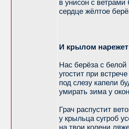
в унисон с ветрами
сердце жёлтое берё
И крылом нарежет
Нас берёза с белой
угостит при встрече
под слезу капели бу
умирать зима у окон
Грач распустит вето
у крыльца сугроб ус
на твои колени ляж