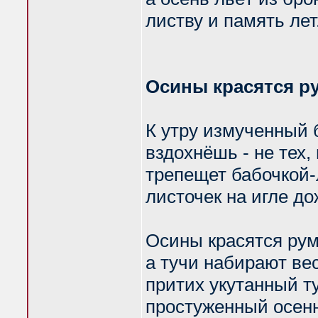
листву и память лет
Осины красятся р
К утру измученный
вздохнёшь - не тех,
трепещет бабочкой
листочек на игле до
Осины красятся ру
а тучи набирают вес
притих укутанный 
простуженный осенн