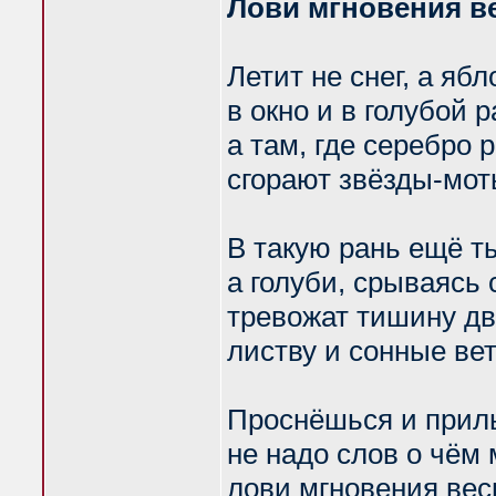
Лови мгновения в
Летит не снег, а ябл
в окно и в голубой р
а там, где серебро р
сгорают звёзды-мот
В такую рань ещё т
а голуби, срываясь 
тревожат тишину дв
листву и сонные вет
Проснёшься и приль
не надо слов о чём 
лови мгновения ве