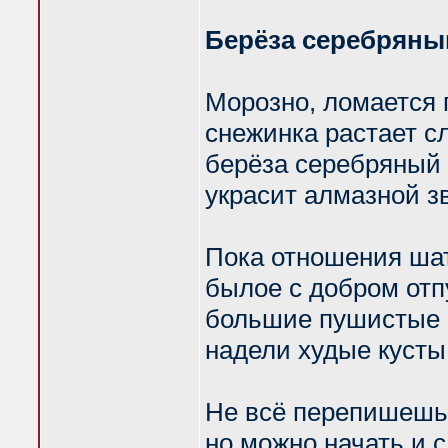
Берёза серебряны
Морозно, ломается 
снежинка растает с
берёза серебряный
украсит алмазной з
Пока отношения шат
былое с добром отп
большие пушистые
надели худые кусты
Не всё перепишешь 
но можно начать и с