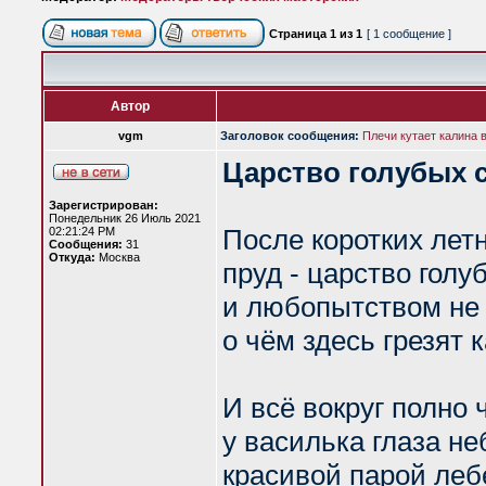
Страница
1
из
1
[ 1 сообщение ]
Автор
vgm
Заголовок сообщения:
Плечи кутает калина 
Царство голубых 
Зарегистрирован:
Понедельник 26 Июль 2021
После коротких летн
02:21:24 PM
Сообщения:
31
Откуда:
Москва
пруд - царство голу
и любопытством не 
о чём здесь грезят
И всё вокруг полно 
у василька глаза не
красивой парой леб