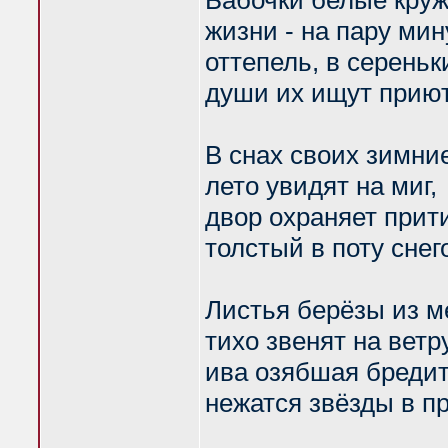
Бабочки белые круж
жизни - на пару мин
оттепель, в серень
души их ищут приют
В снах своих зимни
лето увидят на миг,
двор охраняет при
толстый в поту снег
Листья берёзы из м
тихо звенят на ветру
ива озябшая бредит
нежатся звёзды в пр