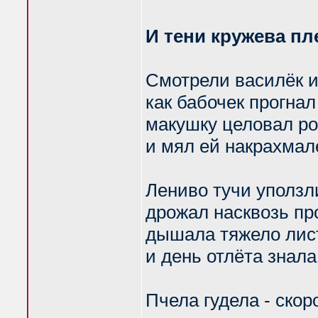
И тени кружева пл
Смотрели василёк и
как бабочек прогнал
макушку целовал р
и мял ей накрахма
Лениво тучи уползл
дрожал насквозь пр
дышала тяжело лист
и день отлёта знала
Пчела гудела - скор