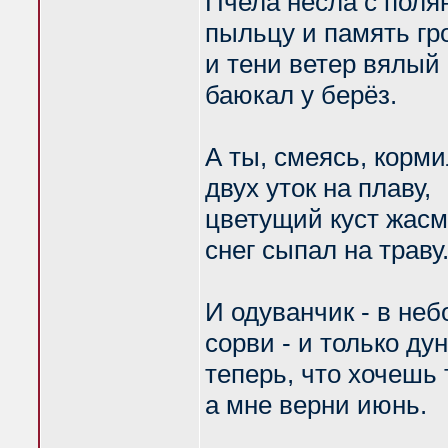
Пчела несла с поля
пыльцу и память гро
и тени ветер вялый
баюкал у берёз.
А ты, смеясь, корм
двух уток на плаву,
цветущий куст жас
снег сыпал на траву
И одуванчик - в неб
сорви - и только дун
теперь, что хочешь 
а мне верни июнь.