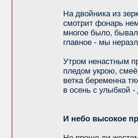
На двойника из зер
смотрит фонарь не
многое было, бывал
главное - мы нераз
Утром ненастным пр
пледом укрою, смеёш
ветка беременна тя
в осень с улыбкой -
И небо высокое пр
Не проще ли жестом