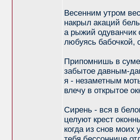
Весенним утром вес
накрыл акаций бел
а рыжий одуванчик 
любуясь бабочкой, 
Припомнишь в суме
забытое давным-да
я - незаметным мот
влечу в открытое ок
Сирень - вся в бел
целуют крест оконны
когда из снов моих 
тебя бессоннице от