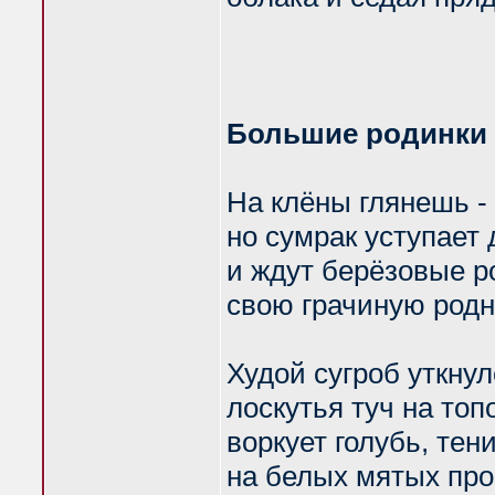
Большие родинки 
На клёны глянешь -
но сумрак уступает 
и ждут берёзовые 
свою грачиную родн
Худой сугроб уткнул
лоскутья туч на топ
воркует голубь, те
на белых мятых про