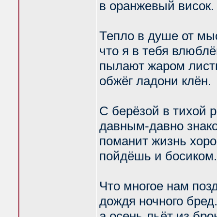
в оранжевый висок.
Тепло в душе от мы
что я в тебя влюблё
пылают жаром листь
обжёг ладони клён.
С берёзой в тихой 
давным-давно знак
поманит жизнь хор
пойдёшь и босиком.
Что многое нам позд
дождя ночного бред.
а осень льёт из бро