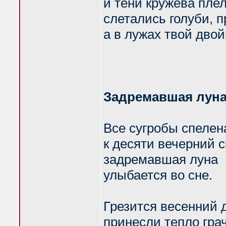
и тени кружева плел
слетались голуби, п
а в лужах твой двой
Задремавшая луна
Все сугробы спелен
к десяти вечерний с
задремавшая луна
улыбается во сне.
Грезится весенний д
принесли тепло гра