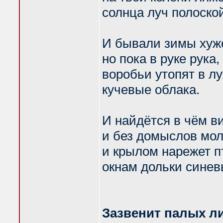
солнца луч полоско
И бывали зимы хуж
но пока в руке рука,
воробьи утопят в л
кучевые облака.
И найдётся в чём в
и без домыслов мол
и крылом нарежет п
окнам дольки синев
Зазвенит палых л