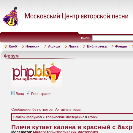
Поиск:
Клуб
Новости
Афиша
Лавка
Библиотека
Фонды
Форум
Вход
Регистрация
Сообщения без ответов
|
Активные темы
Список форумов
»
Творческие мастерские
»
Стихи
Плечи кутает калина в красный с бах
Модератор:
Модераторы творческих мастерских