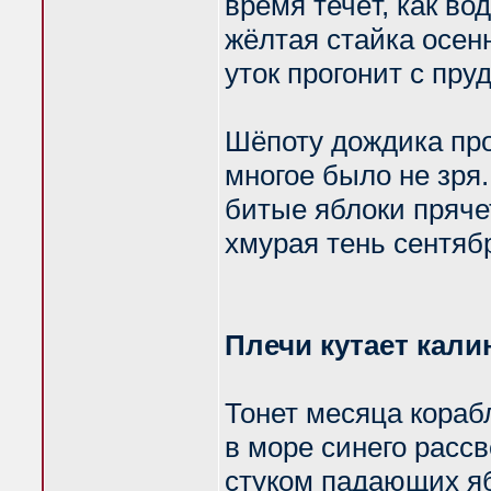
время течёт, как вод
жёлтая стайка осен
уток прогонит с пруд
Шёпоту дождика про
многое было не зря..
битые яблоки пряче
хмурая тень сентяб
Плечи кутает кали
Тонет месяца кораб
в море синего рассв
стуком падающих я