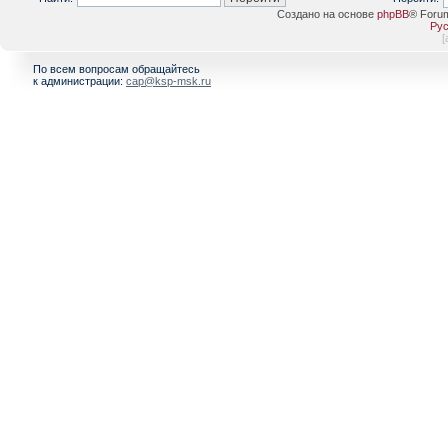
Создано на основе
phpBB
® Foru
Рус
[
По всем вопросам обращайтесь
к администрации:
cap@ksp-msk.ru