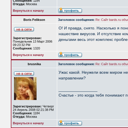
Сообщения:
1184
Откуда:
Москва
Вернуться к началу
Boris Felikson
Заголовок сообщения:
Re: Сайт bards.ru объ
О! И правда, снято. Насколько я п
нашествие вирусов. И отсутствие ко
Зарегистрирован:
деньгами весь этот комплекс проблем
Понедельник 13 Март 2006
09:23:32 PM
Сообщения:
1320
Вернуться к началу
brusnika
Заголовок сообщения:
Re: Сайт bards.ru объ
Ужас какой. Неужели всем миром не 
направлении?
_________________
Счастье - это когда тебя понимают п
Зарегистрирован:
Четверг
24 Апрель 2008 02:21:38 PM
Сообщения:
1184
Откуда:
Москва
Вернуться к началу