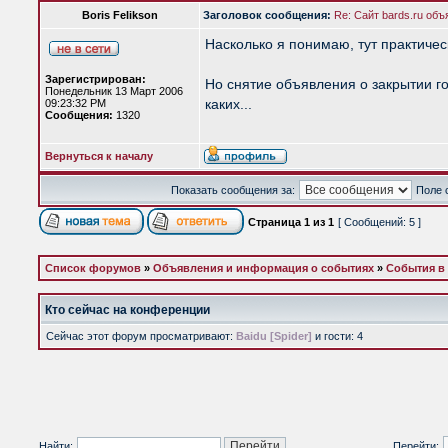
Boris Felikson
Заголовок сообщения:
Re: Сайт bards.ru объ
Насколько я понимаю, тут практическ
Зарегистрирован:
Но снятие объявления о закрытии г
Понедельник 13 Март 2006
каких...
09:23:32 PM
Сообщения:
1320
Вернуться к началу
Показать сообщения за:
Поле 
Страница
1
из
1
[ Сообщений: 5 ]
Список форумов
»
Объявления и информация о событиях
»
События в
Кто сейчас на конференции
Сейчас этот форум просматривают:
Baidu [Spider]
и гости: 4
Найти:
Перейти: