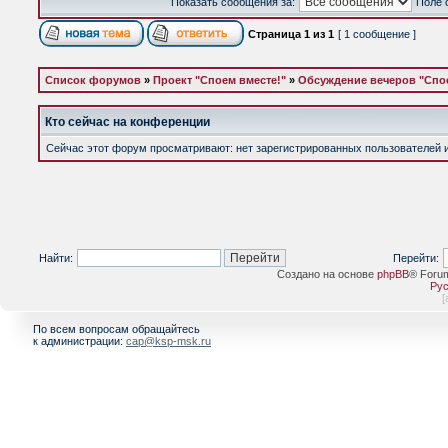
Показать сообщения за:
Поле 
Страница
1
из
1
[ 1 сообщение ]
Список форумов
»
Проект "Споем вместе!"
»
Обсуждение вечеров "Спое
Кто сейчас на конференции
Сейчас этот форум просматривают: нет зарегистрированных пользователей и 
Найти:
Перейти:
Создано на основе
phpBB
® Foru
Рус
[
По всем вопросам обращайтесь
к администрации:
cap@ksp-msk.ru