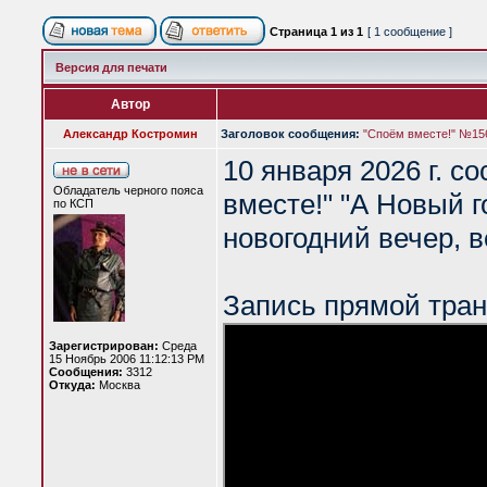
Страница
1
из
1
[ 1 сообщение ]
Версия для печати
Автор
Александр Костромин
Заголовок сообщения:
"Споём вместе!" №156
10 января 2026 г. с
Обладатель черного пояса
вместе!" "А Новый г
по КСП
новогодний вечер, 
Запись прямой тран
Зарегистрирован:
Среда
15 Ноябрь 2006 11:12:13 PM
Сообщения:
3312
Откуда:
Москва