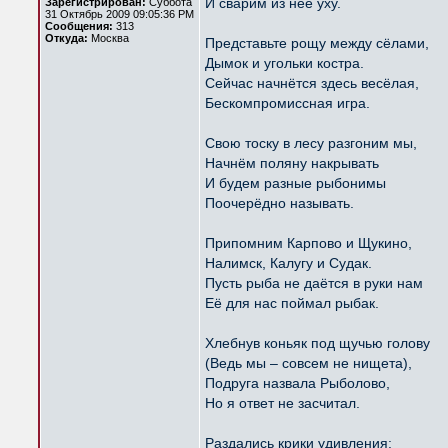
И сварим из неё уху.
Зарегистрирован:
Суббота
31 Октябрь 2009 09:05:36 PM
Сообщения:
313
Откуда:
Москва
Представьте рощу между сёлами,
Дымок и угольки костра.
Сейчас начнётся здесь весёлая,
Бескомпромиссная игра.
Свою тоску в лесу разгоним мы,
Начнём поляну накрывать
И будем разные рыбонимы
Поочерёдно называть.
Припомним Карпово и Щукино,
Налимск, Калугу и Судак.
Пусть рыба не даётся в руки нам
Её для нас поймал рыбак.
Хлебнув коньяк под щучью голову
(Ведь мы – совсем не нищета),
Подруга назвала Рыболово,
Но я ответ не засчитал.
Раздались крики удивления: