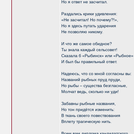
Но я ответ не засчитал.
Раздались крики удивления:
«Не засчитал! Но почему?!»,
Но я здесь путать ударения
Не позволяю никому.
И что же самое обидное?
Ты знала каждый сельсовет!
Сказала б «Рыбинск» или «Рыбное»
И был бы правильный ответ.
Надеюсь, что со мной согласны вы:
Названий рыбных пруд пруди,
Но рыбы – существа безгласные,
Молчат ведь, сколько ни уди!
Забавны рыбные названия,
Но тон придётся изменить:
В ткань своего повествования
Вплету трагическую нить.
Всем вам диплома кандидатского