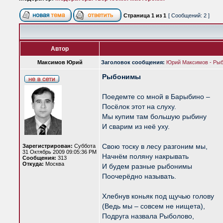
Страница
1
из
1
[ Сообщений: 2 ]
Автор
Максимов Юрий
Заголовок сообщения:
Юрий Максимов - Ры
Рыбонимы
Поедемте со мной в Барыбино –
Посёлок этот на слуху.
Мы купим там большую рыбину
И сварим из неё уху.
Свою тоску в лесу разгоним мы,
Зарегистрирован:
Суббота
31 Октябрь 2009 09:05:36 PM
Начнём поляну накрывать
Сообщения:
313
Откуда:
Москва
И будем разные рыбонимы
Поочерёдно называть.
Хлебнув коньяк под щучью голову
(Ведь мы – совсем не нищета),
Подруга назвала Рыболово,