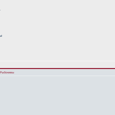
–
мы
- Рыбонимы