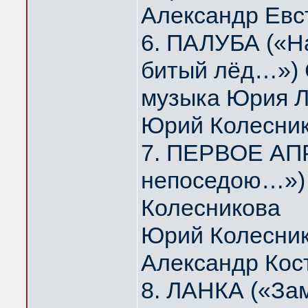
Александр Евс
6. ПАЛУБА («На
битый лёд…») 
музыка Юрия 
Юрий Колесни
7. ПЕРВОЕ АПР
непоседою…») 
Колесникова
Юрий Колесник
Александр Кос
8. ЛАНКА («За