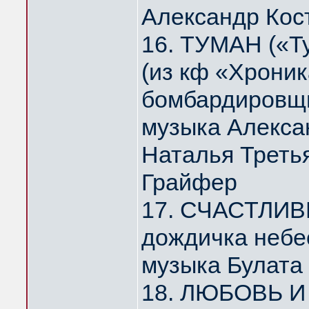
Александр Кос
16. ТУМАН («Т
(из кф «Хрони
бомбардировщи
музыка Алекса
Наталья Треть
Грайфер
17. СЧАСТЛИВ
дождичка небе
музыка Булата
18. ЛЮБОВЬ И 