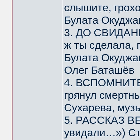
слышите, грох
Булата Окуджа
3. ДО СВИДАНИ
ж ты сделала,
Булата Окуджа
Олег Баташёв
4. ВСПОМНИТЕ,
грянул смертн
Сухарева, муз
5. РАССКАЗ ВЕ
увидали…») Ст