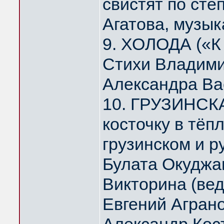
свистят по ст
Агатова, музык
9. ХОЛОДА («К
Стихи Владими
Александра Ва
10. ГРУЗИНСК
косточку в тё
грузинском и р
Булата Окуджа
Викторина (ве
Евгений Агран