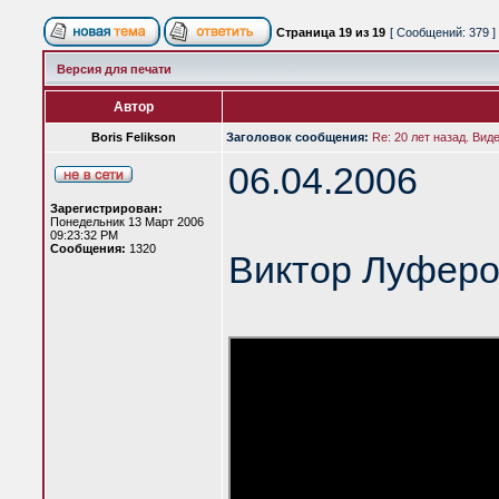
Страница
19
из
19
[ Сообщений: 379 ]
Версия для печати
Автор
Boris Felikson
Заголовок сообщения:
Re: 20 лет назад. Вид
06.04.2006
Зарегистрирован:
Понедельник 13 Март 2006
09:23:32 PM
Сообщения:
1320
Виктор Луферо