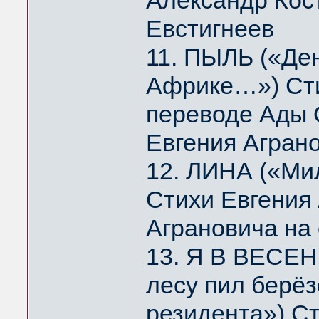
Александр Кос
Евстигнеев
11. ПЫЛЬ («Де
Африке…») Сти
переводе Ады 
Евгения Агран
12. ЛИНА («Мил
Стихи Евгения
Аграновича на
13. Я В ВЕСЕН
лесу пил берё
резидента») Ст