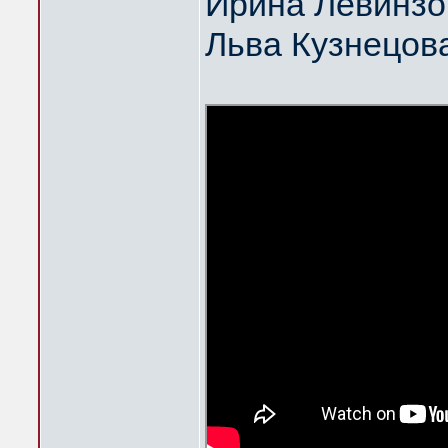
Ирина Левинзо
Льва Кузнецов