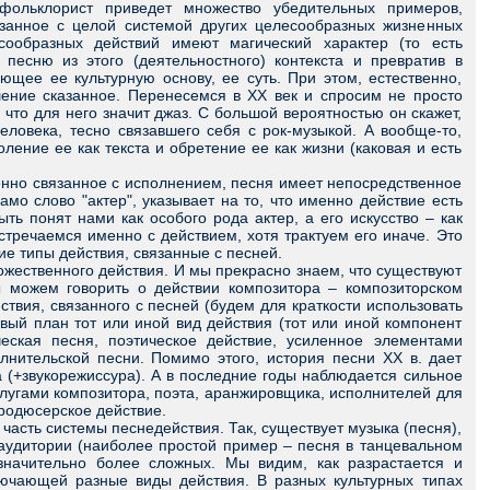
 фольклорист приведет множество убедительных примеров,
язанное с целой системой других целесообразных жизненных
есообразных действий имеют магический характер (то есть
песню из этого (деятельностного) контекста и превратив в
щее ее культурную основу, ее суть. При этом, естественно,
ение сказанное. Перенесемся в ХХ век и спросим не просто
 что для него значит джаз. С большой вероятностью он скажет,
еловека, тесно связавшего себя с рок-музыкой. А вообще-то,
ение ее как текста и обретение ее как жизни (каковая и есть
енно связанное с исполнением, песня имеет непосредственное
мо слово "актер", указывает на то, что именно действие есть
ь понят нами как особого рода актер, а его искусство – как
тречаемся именно с действием, хотя трактуем его иначе. Это
ие типы действия, связанные с песней.
жественного действия. И мы прекрасно знаем, что существуют
 можем говорить о действии композитора – композиторском
ствия, связанного с песней (будем для краткости использовать
вый план тот или иной вид действия (тот или иной компонент
ческая песня, поэтическое действие, усиленное элементами
нительской песни. Помимо этого, история песни ХХ в. дает
 (+звукорежиссура). А в последние годы наблюдается сильное
услугами композитора, поэта, аранжировщика, исполнителей для
продюсерское действие.
асть системы песнедействия. Так, существует музыка (песня),
аудитории (наиболее простой пример – песня в танцевальном
значительно более сложных. Мы видим, как разрастается и
лючающей разные виды действия. В разных культурных типах