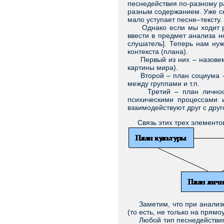
песнедействия по-разному р
разным содержанием. Уже се
мало уступает песне–тексту.
Однако если мы ходит расс
ввести в предмет анализа н
слушатель]. Теперь нам ну
контекста (плана).
Первый из них – назовем е
картины мира).
Второй – план социума – в
между группами и т.п.
Третий – план личности (
психическими процессами 
взаимодействуют друг с друг
Связь этих трех элементов
Заметим, что при анализе к
(то есть, не только на прям
Любой тип песнедействия т