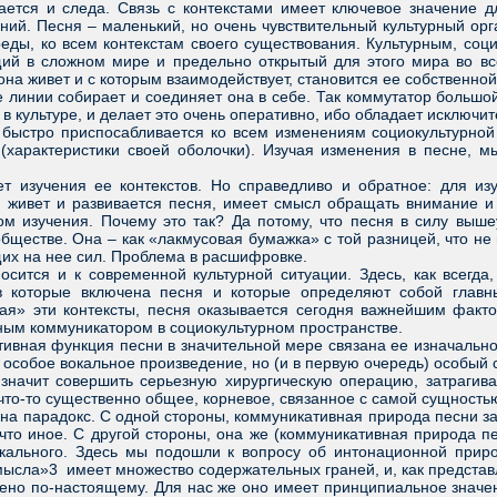
ается и следа. Связь с контекстами имеет ключевое значение д
ий. Песня – маленький, но очень чувствительный культурный ор
еды, ко всем контекстам своего существования. Культурным, соци
щий в сложном мире и предельно открытый для этого мира во вс
она живет и с которым взаимодействует, становится ее собственн
ии собирает и соединяет она в себе. Так коммутатор большой т
в культуре, и делает это очень оперативно, ибо обладает исключи
ыстро приспосабливается ко всем изменениям социокультурной 
(характеристики своей оболочки). Изучая изменения в песне, м
учения ее контекстов. Но справедливо и обратное: для изуче
 живет и развивается песня, имеет смысл обращать внимание и 
м изучения. Почему это так? Да потому, что песня в силу выше
обществе. Она – как «лакмусовая бумажка» с той разницей, что не
х на нее сил. Проблема в расшифровке.
ся и к современной культурной ситуации. Здесь, как всегда,
в которые включена песня и которые определяют собой главн
ая» эти контексты, песня оказывается сегодня важнейшим факто
м коммуникатором в социокультурном пространстве.
ная функция песни в значительной мере связана ее изначальной
о особое вокальное произведение, но (и в первую очередь) особый 
значит совершить серьезную хирургическую операцию, затрагив
 что-то существенно общее, корневое, связанное с самой сущность
парадокс. С одной стороны, коммуникативная природа песни заста
нечто иное. С другой стороны, она же (коммуникативная природа 
кального. Здесь мы подошли к вопросу об интонационной прир
мысла»3 имеет множество содержательных граней, и, как представл
воено по-настоящему. Для нас же оно имеет принципиальное знач