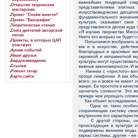
важнейших тенденций сов
Открытая творческая
представителями элитных
мастерская
искусствоведческих дисципл
Проект "Споём вместе!"
фундаментального значения
Проект "Биография"
культуре, оказывает свое
Теоретические чтения
представляется делом куда 
Союз деятелей авторской
«Я изучаю творчество Месс
песни
Никто его всерьез не будет о
Проекты, в которых ЦАП
Попытаемся вообразить анал
участвует
как и в искусстве, действ
Архив событий
благородных и красивых жи
Наши друзья
скромной и неприметной мух
Бардтелевидение
культуры могут существоват
Ссылки
важные закономерности. И в
Ремонт гитар
Начнем с «простого» вопрос
проще симфонии. А как объе
Карта сайта
всего, он и вовсе не имеет 
жанре. Ее простота в качест
нагнетать сложности. Это в
прежде чем упрощать сложное
Как объект исследования, п
Одна их таких особенност
сохраняющим систему своих
внутренние его характерист
С другой стороны, она об
происходящие в культуре и
подвержены веяниям моды. 
каркас системы, другие – ее