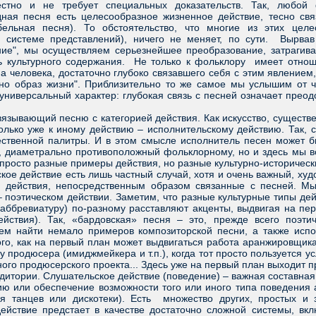
естно и не требует специальных доказательств. Так, любой
ная песня есть целесообразное жизненное действие, тесно св
бельная песня). То обстоятельство, что многие из этих цел
 системе представлений), ничего не меняет, по сути. Вырвав 
ие", мы осуществляем серьезнейшее преобразование, затрагиваю
ть культурного содержания. Не только к фольклору имеет отнош
а человека, достаточно глубоко связавшего себя с этим явлением,
 но образ жизни". Приблизительно то же самое мы услышим от ч
ниверсальный характер: глубокая связь с песней означает преодол
язывающий песню с категорией действия. Как искусство, существ
олько уже к иному действию – исполнительскому действию. Так, са
ственной палитры. И в этом смысле исполнитель песен может быт
, диаметрально противоположный фольклорному, но и здесь мы вс
 просто разные примеры действия, но разные культурно-историческ
 действие есть лишь частный случай, хотя и очень важный, худо
 действия, непосредственным образом связанные с песней. Мы
– поэтическом действии. Заметим, что разные культурные типы дей
аббревиатуру) по-разному расставляют акценты, выдвигая на пер
йствия). Так, «бардовская» песня – это, прежде всего поэти
м найти немало примеров композиторской песни, а также испол
о, как на первый план может выдвигаться работа аранжировщика
 продюсера (имиджмейкера и т.п.), когда тот просто пользуется 
ого продюсерского проекта... Здесь уже на первый план выходит 
итории. Слушательское действие (поведение) – важная составная ч
ю или обеспечение возможности того или иного типа поведения 
я танцев или дискотеки). Есть множество других, простых и 
действие предстает в качестве достаточно сложной системы, вк