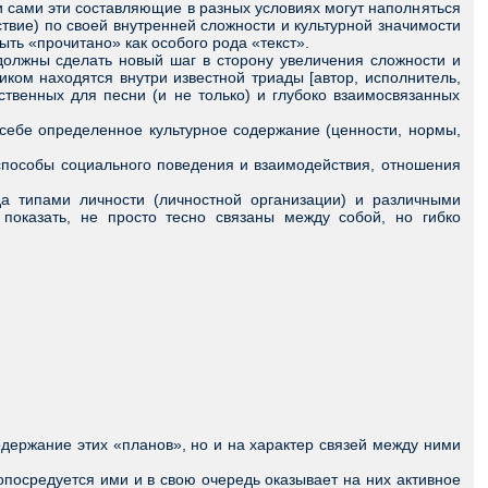
 сами эти составляющие в разных условиях могут наполняться
твие) по своей внутренней сложности и культурной значимости
ыть «прочитано» как особого рода «текст».
лжны сделать новый шаг в сторону увеличения сложности и
ком находятся внутри известной триады [автор, исполнитель,
твенных для песни (и не только) и глубоко взаимосвязанных
себе определенное культурное содержание (ценности, нормы,
пособы социального поведения и взаимодействия, отношения
 типами личности (личностной организации) и различными
показать, не просто тесно связаны между собой, но гибко
ержание этих «планов», но и на характер связей между ними
осредуется ими и в свою очередь оказывает на них активное