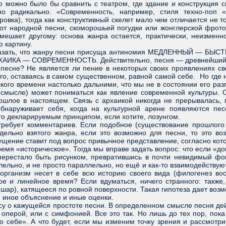
жно было бы сравнить с театром, где здание и конструкция с
но радикально. «Современность, например, стиля техно-поп 
овка), тогда как конструктивный скелет мало чем отличается не т
 от народной песни, скоморошьей погудки или жонглерской фрот
мешает другому: основа жанра остается, практически, неизменн
ю картину.
ть, что жанру песни присуща антиномия МЕДЛЕННЫЙ — БЫСТРЫЙ.
АИКА — СОВРЕМЕННОСТЬ. Действительно, песня — древнейший жа
 песне? Не является ли пение в некоторых своих проявлениях с
го, оставаясь в самом существенном, равной самой себе. Но где 
ского времени настолько дальними, что мы не в состоянии его раз
 смысле) может пониматься как явление современной культуры. 
ошлое в настоящем. Связь с архаикой никогда не прерывалась, 
бнаруживает себя, когда на культурной арене появляются пес
то декларируемым принципом, если хотите, лозунгом.
ует комментариев. Если подобное (существование прошлого в
дельно взятого жанра, если это возможно для песни, то это во
ущение ставит под вопрос привычное представление, согласно кото
мя «историческое». Тогда мы вправе задать вопрос: что если «до
перестало быть рисунком, превратившись в почти невидимый фон
лельно, и не просто параллельно, но ещё и как-то взаимодейству
организм несет в себе всю историю своего вида (филогенез восп
вое и линейное время? Если вдуматься, ничего странного: такж
шар), катящееся по ровной поверхности. Такая гипотеза дает возм
м иное объяснение и иные оценки.
о кажущейся простоте песни. В определенном смысле песня дейс
с оперой, или с симфонией. Все это так. Но лишь до тех пор, пок
о себе». А что будет, если мы изменим точку зрения и рассмотри