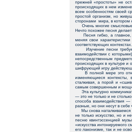
прежней «простоты» не ост
происходящих в нем изменен
всем особенностям своей ср
простой организм, но живу
сторонами мира, в котором 
Очень многие смысловые лин
Нечто похожее песня делает 
Песня гибко, а главное, б
меняя свои характеристики 
соответствующих контекстах.
Изучение песни требует из
взаимодействии с которыми)
непосредственным предмето
происходящих в культуре и 
шифрующий игру действующи
В полной мере это относит
изменяющиеся контексты, 
сталкивая, а порой и «сшив
самым совершенным и мощны
Эта культурно коммуникатив
— это не только и не стольк
способа взаимодействия — 
разные, но они несут в себе
Мы снова наталкиваемся на 
не только искусство, но и 
песню квинтэссенцией музы
«искусства интонируемого с
его лаконизме, так и не ос