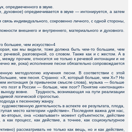
к, опредмеченного в звуке.
 духовное) опредмечивается в звуке — интонируется, а затем
 связь индивидуального, сокровенно личного, с одной стороны,
ности внешнего и внутреннего, материального и духовного.
-то большее, чем искусство»4
орая, как мы видели, тоже должна быть чем-то большим, чем
речевой, разговорной, со словом. Также как и с жестом. А в
, между прочим, относится не только к речевой интонации и не
конечно же, рока) исполнение песни обязательно сопровождается
ную методологию изучения песни. В соответствии с этой
большее, чем песня. Странно: «Х, который больше, чем Х»? Но
 чем интонация (в привычном смысле слова), музыка — больше
и, что поэт в России — больше, чем поэт? Понятие «интонация»
к выходу вовне. Трудность, возникающая на пути реализации
ходимой логической строгостью.
одхода к песенному жанру.
удожественную деятельность в аспекте ее результата, плода,
тупая место категории «действие». Последняя важна для нас,
 во-вторых, она «схватывает» момент субъектности, действие
а как процесс, как действие, а точнее, как социокультурное
вно) рассматривать не только как вещь, но и как действие,