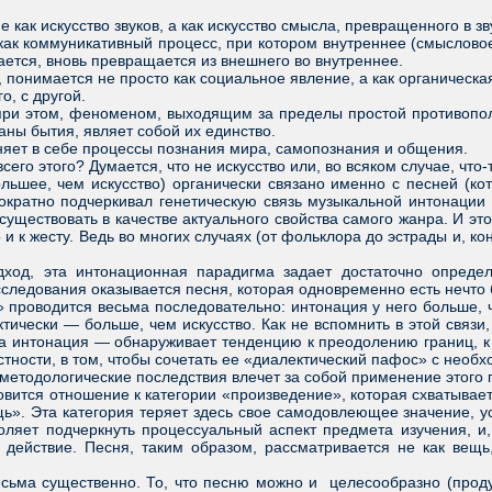
.
ак искусство звуков, а как искусство смысла, превращенного в зву
 коммуникативный процесс, при котором внутреннее (смысловое,
ется, вновь превращается из внешнего во внутреннее.
онимается не просто как социальное явление, а как органическая
о, с другой.
и этом, феноменом, выходящим за пределы простой противополож
аны бытия, являет собой их единство.
яет в себе процессы познания мира, самопознания и общения.
го этого? Думается, что не искусство или, во всяком случае, что
шее, чем искусство) органически связано именно с песней (кот
кратно подчеркивал генетическую связь музыкальной интонации с 
существовать в качестве актуального свойства самого жанра. И это
о и к жесту. Ведь во многих случаях (от фольклора до эстрады и, 
 эта интонационная парадигма задает достаточно определен
следования оказывается песня, которая одновременно есть нечто 
» проводится весьма последовательно: интонация у него больше,
ктически — больше, чем искусство. Как не вспомнить в этой связ
ма интонация — обнаруживает тенденцию к преодолению границ, 
астности, в том, чтобы сочетать ее «диалектический пафос» с необ
тодологические последствия влечет за собой применение этого п
тся отношение к категории «произведение», которая схватывает х
ь». Эта категория теряет здесь свое самодовлеющее значение, ус
воляет подчеркнуть процессуальный аспект предмета изучения, и,
 действие. Песня, таким образом, рассматривается не как вещь, 
а существенно. То, что песню можно и целесообразно (продукти