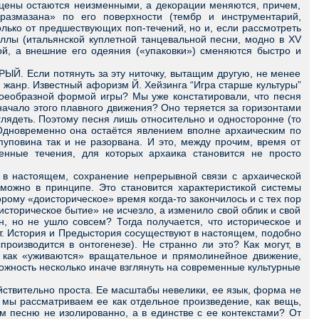
цены остаются неизменными, а декорации меняются, причем,
«размазана» по его поверхности (тембр и инструментарий,
олько от предшествующих поп-течений, но и, если рассмотреть
оллы (итальянской куплетной танцевальной песни, модно в XV
ой, а внешние его одеяния («упаковки») сменяются быстро и
 Если потянуть за эту ниточку, вытащим другую, не менее
нр. Известный афоризм Й. Хейзинга “Игра старше культуры”
воеобразной формой игры? Мы уже констатировали, что песня
начало этого плавного движения? Оно теряется за горизонтами
глядеть. Поэтому песня лишь относительно и односторонне (то
Одновременно она остаётся явлением вполне архаическим по
пуповина так и не разорвана. И это, между прочим, время от
енные течения, для которых архаика становится не просто
 настоящем, сохранение непрерывной связи с архаической
зможно в принципе. Это становится характеристикой системы
рому «доисторическое» время когда-то закончилось и с тех пор
историческое бытие» не исчезло, а изменило свой облик и свой
, но не ушло совсем? Тогда получается, что историческое и
ют. История и Предыстория сосуществуют в настоящем, подобно
роизводится в онтогенезе). Не странно ли это? Как могут, в
е, как «уживаются» вращательное и прямолинейное движение,
ожность несколько иначе взглянуть на современные культурные
твительно проста. Ее масштабы невелики, ее язык, форма не
а мы рассматриваем ее как отдельное произведение, как вещь,
м песню не изолированно, а в единстве с ее контекстами? От