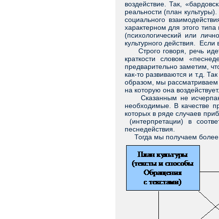
воздействие. Так, «бардовс
реальности (план культуры)
социального взаимодействия
характерном для этого типа
(психологический или личн
культурного действия. Если 
Строго говоря, речь идет у
краткости словом «песнед
предварительно заметим, что
как-то развиваются и т.д. Та
образом, мы рассматриваем п
на которую она воздействует
Сказанным не исчерпаны в
необходимые. В качестве п
которых в ряде случаев приб
(интерпретации) в соотве
песнедействия.
Тогда мы получаем более 