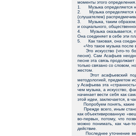
моменты этого определения
1. Музыка определяется не к
2. Музыка определяется как
(слушателем) распредмечива
3. Музыка, таким образом, п
и социального, общественног
4. Музыка оказывается, пр
Она соединяет в себе эти пл
5. Как таковая, она соедин
«Что такое музыка после все
Это искусство (что-то боль
песня). Сам Асафьев неодно
песне эта связь продолжает 
только связано со словом, н
жестом.
Этот асафьевский подход,
методологией, предметом ис
у Асафьева эта «странность
чем музыка, а искусство, фа
начинает вести себя как са
этой идеи, заключается, в ч
Попробуем понять, какие ме
Прежде всего, иным станови
как объективированную «вещ
во-первых, потому, что поз
можно понимать, как чье-то
действие.
Последнее уточнение весьм