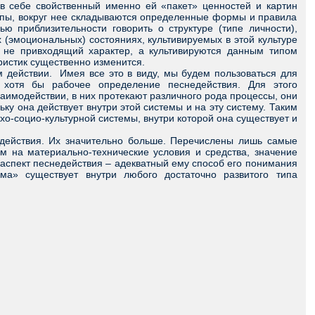
т в себе свойственный именно ей «пакет» ценностей и картин
типы, вокруг нее складываются определенные формы и правила
ью приблизительности говорить о структуре (типе личности),
 (эмоциональных) состояниях, культивируемых в этой культуре
, не привходящий характер, а культивируются данным типом
еристик существенно изменится.
 действии. Имея все это в виду, мы будем пользоваться для
 хотя бы рабочее определение песнедействия. Для этого
заимодействии, в них протекают различного рода процессы, они
льку она действует внутри этой системы и на эту систему. Таким
хо-социо-культурной системы, внутри которой она существует и
ействия. Их значительно больше. Перечислены лишь самые
м на материально-технические условия и средства, значение
й аспект песнедействия – адекватный ему способ его понимания
ма» существует внутри любого достаточно развитого типа