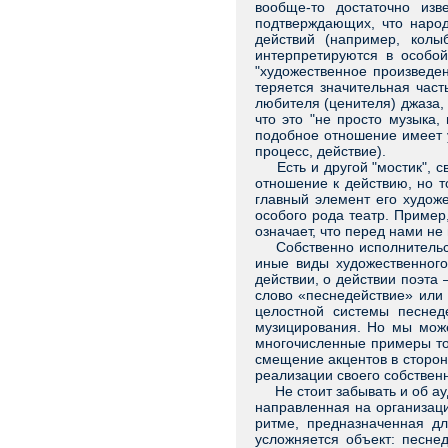
вообще-то достаточно изв
подтверждающих, что народ
действий (например, колы
интерпретируются в особой
"художественное произведен
теряется значительная час
любителя (ценителя) джаза, 
что это "не просто музыка,
подобное отношение имеет у
процесс, действие).
Есть и другой "мостик", св
отношение к действию, но т
главный элемент его художе
особого рода театр. Пример
означает, что перед нами не
Собственно исполнительское
иные виды художественного
действии, о действии поэта 
слово «песнедействие» или 
целостной системы песнеде
музицирования. Но мы може
многочисленные примеры тог
смещение акцентов в сторону
реализации своего собственн
Не стоит забывать и об ауд
направленная на организаци
ритме, предназначенная дл
усложняется объект: песне