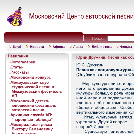
Поиск:
Клуб
Новости
Афиша
Лавка
Библиотека
Фонды
Навигация
Юрий Дружкин. Песня как с
Фотогалереи
Ю.С. Дружкин
Статьи
Песня как социокультурн
Рассказы
(Опубликована в журнале Обсе
Московский конкурс
Межвузовский клуб
Мир культуры живет и орган
студенческой песни и
него по определению должен
Межвузовский фестиваль
культуры большую роль играю
АП
иной мере они подвержены и
Московский детско-
«держат небо на каменных п
юношеский фестиваль
«болеет общество». Свойст
авторской песни
вертикального измерения кул
Архивная служба АП:
Итак, культурный взгляд на
"народные таблицы"
укреплять. Другой вопрос — 
Мемориальная доска
вопрос? И все же...
Виктору Семёновичу
Существуют интереснейшие
Берковскому