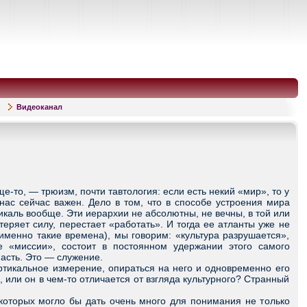
Видеоканал
то, — трюизм, почти тавтология: если есть некий «мир», то у
нас сейчас важен. Дело в том, что в способе устроения мира
икаль вообще. Эти иерархии не абсолютны, не вечны, в той или
еряет силу, перестает «работать». И тогда ее атланты уже не
именно такие времена), мы говорим: «культура разрушается»,
ие «миссии», состоит в постоянном удержании этого самого
пасть. Это — служение.
ртикальное измерение, опираться на него и одновременно его
 или он в чем-то отличается от взгляда культурного? Странный
торых могло бы дать очень много для понимания не только