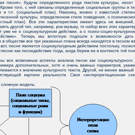
кая песня», будучи определенного рода текстом культуры, несе
. Кроме того, с ней связаны определенные социальные группы и 
 и т.п. (социальный план). Наконец, можно с известной степен
 песенной культуры, определенном стиле поведения, о психических
остный план). Все эти характеристики имеют здесь не внешний
взять другой тип, например, рок-музыку, то набор всех этих характ
же не о социокультурном действии, а о психо-социо-культурном
ействие». Теперь мы вплотную подошли к возможности дать
 в обществе все три указанных плана всегда находятся в тесном в
к вот, песня является социокультурным действием постольку, поско
есню как песнедействие тогда, когда берем ее в контексте той пси
.
се возможные аспекты анализа песни как социокультурного д
римера дополнительных, хотя и очень важных параметров, укаже
лижается к значению культурного текста. Другой, не менее важны
тствующей картине реальности. Своя «интерпретационная схе
сложную модель: