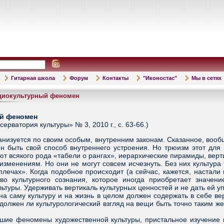
Гитарная школа
Форум
Контакты
"Иконостас"
Мы в сетях
оциокультурный феномен
ый феномен
рватория культуры» № 3, 2010 г., с. 63-66.)
изуется по своим особым, внутренним законам. Сказанное, вообще-
 быть свой способ внутреннего устроения. Но трюизм этот для 
т всякого рода «табели о рангах», иерархические пирамиды, верт
зменениям. Но они не могут совсем исчезнуть. Без них культура т
лечах». Когда подобное происходит (а сейчас, кажется, настали 
во культурного сознания, которое иногда приобретает значен
ьтуры. Удерживать вертикаль культурных ценностей и не дать ей у
 саму культуру и на жизнь в целом должен содержать в себе ве
должен ли культурологический взгляд на вещи быть точно таким же,
 феномены художественной культуры, пристальное изучение ко