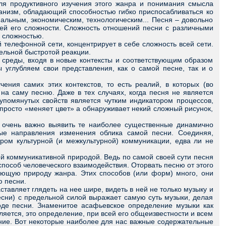
ля продуктивного изучения этого жанра и понимания смысла
ганизм, обладающий способностью гибко приспосабливаться ко
альным, экономическим, технологическим... Песня – довольно
ей его сложности. Сложность отношений песни с различными
ой сложностью.
елефонной сети, концентрирует в себе сложность всей сети.
тельной быстротой реакции.
среды, входя в новые контексты и соответствующим образом
ы углубляем свои представления, как о самой песне, так и о
ния самих этих контекстов, то есть реалий, в которых (во
на саму песню. Даже в тех случаях, когда песня не является
упомянутых свойств является чутким индикатором процессов,
 просто «меняет цвет» а обнаруживает некий сложный рисунок,
 очень важно выявить те наиболее существенные динамично
ые направления изменения облика самой песни. Соединяя,
ром культурной (и межкультурной) коммуникации, едва ли не
 коммуникативной природой. Ведь по самой своей сути песня
способ человеческого взаимодействия. Оторвать песню от этого
ающую природу жанра. Этих способов (или форм) много, они
ю песни.
вляет глядеть на нее шире, видеть в ней не только музыку и
песни) с предельной силой выражает самую суть музыки, делая
оде песни. Знаменитое асафьевское определение музыки как
яется, это определение, при всей его общеизвестности и всем
ение. Вот некоторые наиболее для нас важные содержательные