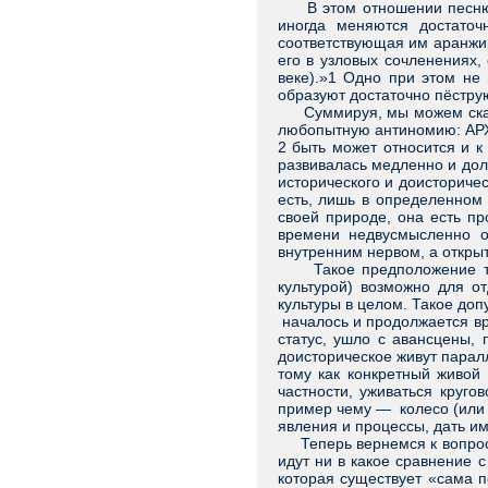
В этом отношении песню мо
иногда меняются достаточ
соответствующая им аранжир
его в узловых сочленениях,
веке).»1 Одно при этом не 
образуют достаточно пёстру
Суммируя, мы можем сказа
любопытную антиномию: АРХ
2 быть может относится и к
развивалась медленно и дол
исторического и доисториче
есть, лишь в определенном
своей природе, она есть пр
времени недвусмысленно о
внутренним нервом, а откры
Такое предположение треб
культурой) возможно для от
культуры в целом. Такое доп
началось и продолжается вре
статус, ушло с авансцены, 
доисторическое живут парал
тому как конкретный живой 
частности, уживаться круго
пример чему — колесо (или 
явления и процессы, дать и
Теперь вернемся к вопросу 
идут ни в какое сравнение 
которая существует «сама п