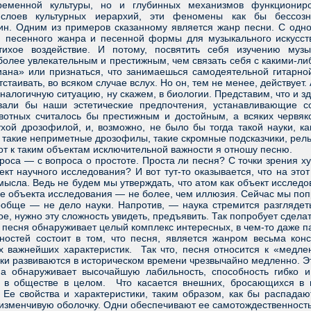
ременной культуры, но и глубинных механизмов функционир
 слоев культурных иерархий, эти феномены как бы бессоз
ин. Одним из примеров сказанному является жанр песни. С одно
 песенного жанра и песенной формы для музыкального искусства
 тихое воздействие. И потому, посвятить себя изучению муз
более увлекательным и престижным, чем связать себя с какими-ли
иана» или признаться, что занимаешься самодеятельной гитарно
тстаивать, во всяком случае вслух. Но он, тем не менее, действует
огичную ситуацию, ну скажем, в биологии. Представим, что и зде
овали бы наши эстетические предпочтения, устанавливающие с
вотных считалось бы престижным и достойным, а всяких червяко
ой дрозофилой, и, возможно, не было бы тогда такой науки, как
ь такие неприметные дрозофилы, такие скромные подсказчики, р
от к таким объектам исключительной важности я отношу песню.
а — с вопроса о простоте. Проста ли песня? С точки зрения худ
кт научного исследования? И вот тут-то оказывается, что на этот
смысла. Ведь не будем мы утверждать, что атом как объект исслед
ве объекта исследования — не более, чем иллюзия. Сейчас мы попр
ообще — не дело науки. Напротив, — наука стремится разглядет
, нужно эту сложность увидеть, предъявить. Так попробует сделат
есня обнаруживает целый комплекс интересных, в чем-то даже п
ей состоит в том, что песня, является жанром весьма консе
 важнейших характеристик. Так что, песня относится к «медл
ики развиваются в историческом времени чрезвычайно медленно. Эт
наруживает высочайшую лабильность, способность гибко и б
 в обществе в целом. Что касается внешних, бросающихся в г
Ее свойства и характеристики, таким образом, как бы распадаю
 изменчивую оболочку. Одни обеспечивают ее самотождественность,