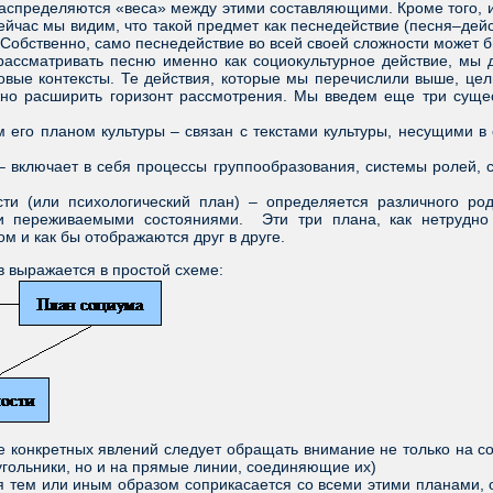
аспределяются «веса» между этими составляющими. Кроме того, и
йчас мы видим, что такой предмет как песнедействие (песня–дейс
 Собственно, само песнедействие во всей своей сложности может б
матривать песню именно как социокультурное действие, мы до
овые контексты. Те действия, которые мы перечислили выше, цели
жно расширить горизонт рассмотрения. Мы введем еще три сущес
го планом культуры – связан с текстами культуры, несущими в 
ключает в себя процессы группообразования, системы ролей, с
или психологический план) – определяется различного рода
и переживаемыми состояниями. Эти три плана, как нетрудно 
ом и как бы отображаются друг в друге.
 выражается в простой схеме:
онкретных явлений следует обращать внимание не только на сод
оугольники, но и на прямые линии, соединяющие их)
ем или иным образом соприкасается со всеми этими планами, оп