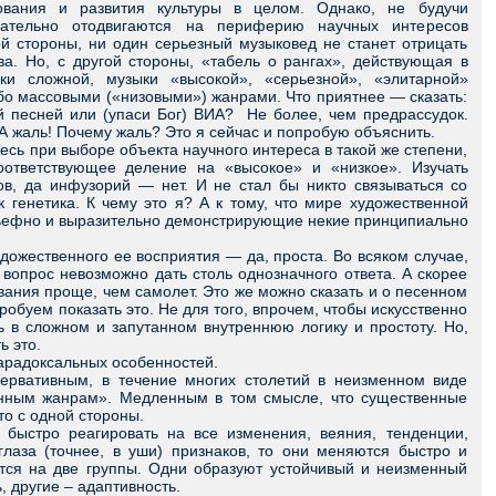
ования и развития культуры в целом. Однако, не будучи
нательно отодвигаются на периферию научных интересов
й стороны, ни один серьезный музыковед не станет отрицать
. Но, с другой стороны, «табель о рангах», действующая в
ыки сложной, музыки «высокой», «серьезной», «элитарной»
бо массовыми («низовыми») жанрами. Что приятнее — сказать:
й песней или (упаси Бог) ВИА? Не более, чем предрассудок.
. А жаль! Почему жаль? Это я сейчас и попробую объяснить.
сь при выборе объекта научного интереса в такой же степени,
оответствующее деление на «высокое» и «низкое». Изучать
в, да инфузорий — нет. И не стал бы никто связываться со
 генетика. К чему это я? А к тому, что мире художественной
ельефно и выразительно демонстрирующие некие принципиально
ожественного ее восприятия — да, проста. Во всяком случае,
 вопрос невозможно дать столь однозначного ответа. А скорее
ования проще, чем самолет. Это же можно сказать и о песенном
обуем показать это. Не для того, впрочем, чтобы искусственно
ь в сложном и запутанном внутреннюю логику и простоту. Но,
ь это.
арадоксальных особенностей.
рвативным, в течение многих столетий в неизменном виде
енным жанрам». Медленным в том смысле, что существенные
о с одной стороны.
ыстро реагировать на все изменения, веяния, тенденции,
лаза (точнее, в уши) признаков, то они меняются быстро и
тся на две группы. Одни образуют устойчивый и неизменный
 другие – адаптивность.