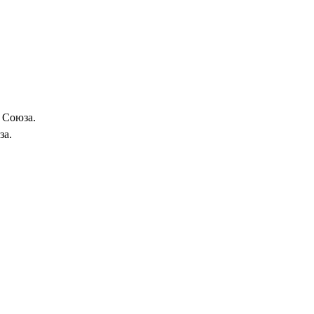
 Союза.
за.