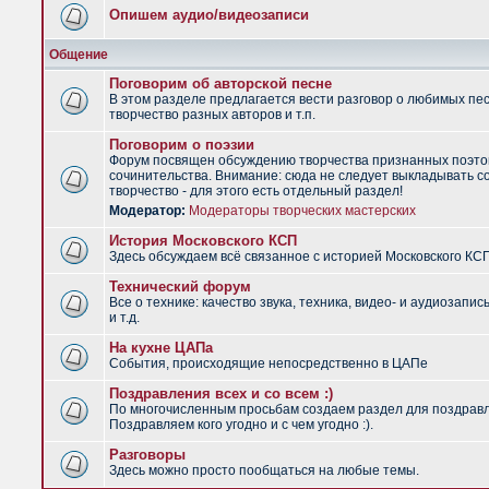
Опишем аудио/видеозаписи
Общение
Поговорим об авторской песне
В этом разделе предлагается вести разговор о любимых пес
творчество разных авторов и т.п.
Поговорим о поэзии
Форум посвящен обсуждению творчества признанных поэто
сочинительства. Внимание: сюда не следует выкладывать с
творчество - для этого есть отдельный раздел!
Модератор:
Модераторы творческих мастерских
История Московского КСП
Здесь обсуждаем всё связанное с историей Московского КС
Технический форум
Все о технике: качество звука, техника, видео- и аудиозапис
и т.д.
На кухне ЦАПа
События, происходящие непосредственно в ЦАПе
Поздравления всех и со всем :)
По многочисленным просьбам создаем раздел для поздрав
Поздравляем кого угодно и с чем угодно :).
Разговоры
Здесь можно просто пообщаться на любые темы.