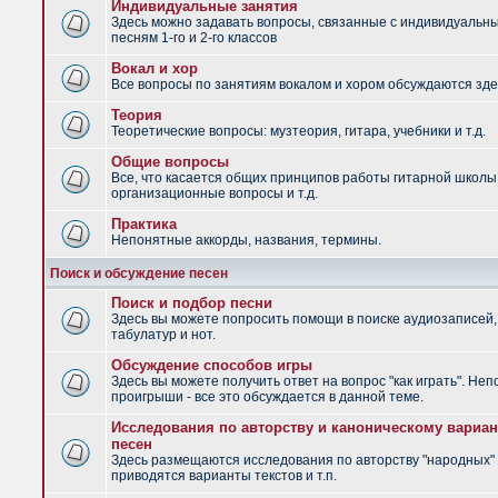
Индивидуальные занятия
Здесь можно задавать вопросы, связанные с индивидуальн
песням 1-го и 2-го классов
Вокал и хор
Все вопросы по занятиям вокалом и хором обсуждаются зде
Теория
Теоретические вопросы: музтеория, гитара, учебники и т.д.
Общие вопросы
Все, что касается общих принципов работы гитарной школы
организационные вопросы и т.д.
Практика
Непонятные аккорды, названия, термины.
Поиск и обсуждение песен
Поиск и подбор песни
Здесь вы можете попросить помощи в поиске аудиозаписей,
табулатур и нот.
Обсуждение способов игры
Здесь вы можете получить ответ на вопрос "как играть". Не
проигрыши - все это обсуждается в данной теме.
Исследования по авторству и каноническому вариан
песен
Здесь размещаются исследования по авторству "народных" 
приводятся варианты текстов и т.п.