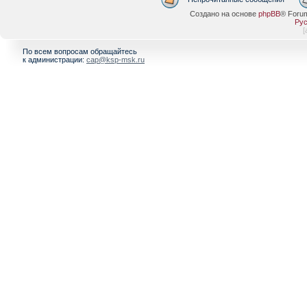
Создано на основе
phpBB
® Foru
Рус
[
По всем вопросам обращайтесь
к администрации:
cap@ksp-msk.ru