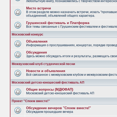
любопытную книгу, познакомились с творчеством интересно
Место встречи
В этом разделе можно назначать встречи, искать "пропавших
объединений, объявлений общего характера.
Грушинский фестиваль и Платформа
Все темы связанные с Грушинским фестивалем и фестив
Московский конкурс
Объявления
Информация о прослушиваниях, концертах, порядке провед
Обсуждения
Здесь можно обсуждать итоги и результаты, размещать сво
Межвузовский клуб студенческой песни
Новости и объявления
Всё связанное с межвузовским клубом и межвузовским фес
Московский детско-юношеский фестиваль АП
Общие вопросы (МДЮФАП)
Московский детско-юношеский фестиваль АП
Проект "Споем вместе!"
Обсуждение вечеров "Споем вместе!"
Обсуждаем прошедшие вечера