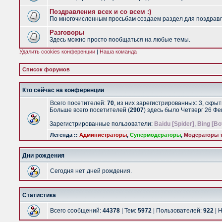
Поздравления всех и со всем :)
По многочисленным просьбам создаем раздел для поздравлен
Разговоры
Здесь можно просто пообщаться на любые темы.
Удалить cookies конференции
|
Наша команда
Список форумов
Кто сейчас на конференции
Всего посетителей:
70
, из них зарегистрированных: 3, скры
Больше всего посетителей (
2907
) здесь было Четверг 26 Ф
Зарегистрированные пользователи:
Baidu [Spider]
,
Bing [Bo
Легенда ::
Администраторы
,
Супермодераторы
,
Модераторы т
Дни рождения
Сегодня нет дней рождения.
Статистика
Всего сообщений:
44378
| Тем:
5972
| Пользователей:
922
| 