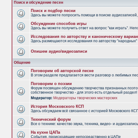
Поиск и обсуждение песен
Поиск и подбор песни
Здесь вы можете попросить помощи в поиске аудиозаписей, 
Обсуждение способов игры
Здесь вы можете получить ответ на вопрос "как играть". Не
Исследования по авторству и каноническому вариан
Здесь размещаются исследования по авторству "народных" п
Опишем аудио/видеозаписи
Общение
Поговорим об авторской песне
В этом разделе предлагается вести разговор о любимых песн
Поговорим о поэзии
Форум посвящен обсуждению творчества признанных поэтов
собственное творчество - для этого есть отдельный раздел!
Модератор:
Модераторы творческих мастерских
История Московского КСП
Здесь обсуждаем всё связанное с историей Московского КС
Технический форум
Все о технике: качество звука, техника, видео- и аудиозапись
На кухне ЦАПа
События, происходящие непосредственно в ЦАПе