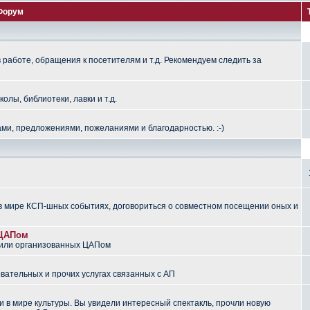
Форум
работе, обращения к посетителям и т.д. Рекомендуем следить за
лы, библиотеки, лавки и т.д.
ми, предложениями, пожеланиями и благодарностью. :-)
 мире КСП-шных событиях, договориться о совместном посещении оных и
 ЦАПом
 или организованных ЦАПом
вательных и прочих услугах связанных с АП
 в мире культуры. Вы увидели интересный спектакль, прочли новую