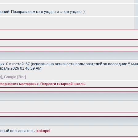
ий. Поздравляем кого угодно и с чем угодно :).
тых: 0 и гостей: 67 (основано на активности пользователей за последние 5 мин
евраль 2026 01:46:59 AM
t]
,
Google [Bot]
ворческих мастерских
,
Педагоги гитарной школы
Новый пользователь:
kokopoi