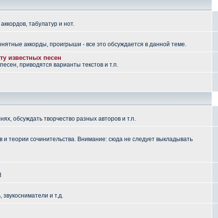
аккордов, табулатур и нот.
понятные аккорды, проигрыши - все это обсуждается в данной теме.
ту известных песен
есен, приводятся варианты текстов и т.п.
ях, обсуждать творчество разных авторов и т.п.
 и теории сочинительства. Внимание: сюда не следует выкладывать
П
, звукосниматели и т.д.