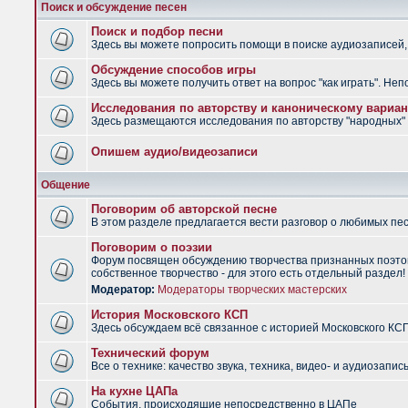
Поиск и обсуждение песен
Поиск и подбор песни
Здесь вы можете попросить помощи в поиске аудиозаписей, 
Обсуждение способов игры
Здесь вы можете получить ответ на вопрос "как играть". Не
Исследования по авторству и каноническому вариан
Здесь размещаются исследования по авторству "народных" п
Опишем аудио/видеозаписи
Общение
Поговорим об авторской песне
В этом разделе предлагается вести разговор о любимых песн
Поговорим о поэзии
Форум посвящен обсуждению творчества признанных поэтов
собственное творчество - для этого есть отдельный раздел!
Модератор:
Модераторы творческих мастерских
История Московского КСП
Здесь обсуждаем всё связанное с историей Московского КС
Технический форум
Все о технике: качество звука, техника, видео- и аудиозапись
На кухне ЦАПа
События, происходящие непосредственно в ЦАПе