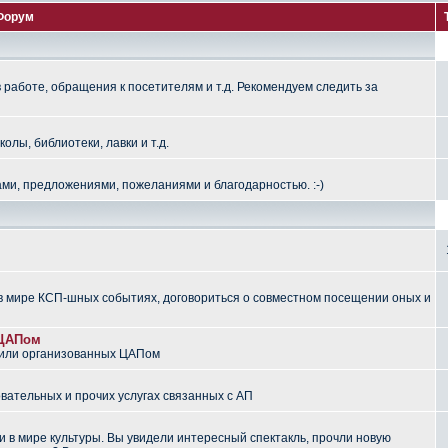
Форум
работе, обращения к посетителям и т.д. Рекомендуем следить за
лы, библиотеки, лавки и т.д.
ми, предложениями, пожеланиями и благодарностью. :-)
 мире КСП-шных событиях, договориться о совместном посещении оных и
 ЦАПом
 или организованных ЦАПом
вательных и прочих услугах связанных с АП
 в мире культуры. Вы увидели интересный спектакль, прочли новую