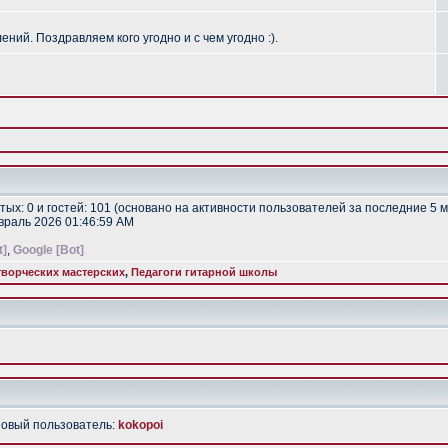
ий. Поздравляем кого угодно и с чем угодно :).
ытых: 0 и гостей: 101 (основано на активности пользователей за последние 5 
евраль 2026 01:46:59 AM
t]
,
Google [Bot]
ворческих мастерских
,
Педагоги гитарной школы
Новый пользователь:
kokopoi