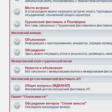
любопытную книгу, познакомились с творчеством интересно
Место встречи
В этом разделе можно назначать встречи, искать "пропавших
объединений, объявлений общего характера.
Грушинский фестиваль и Платформа
Все темы связанные с Грушинским фестивалем и фестив
Московский конкурс
Объявления
Информация о прослушиваниях, концертах, порядке провед
Обсуждения
Здесь можно обсуждать итоги и результаты, размещать сво
Межвузовский клуб студенческой песни
Новости и объявления
Всё связанное с межвузовским клубом и межвузовским фес
Московский детско-юношеский фестиваль АП
Общие вопросы (МДЮФАП)
Московский детско-юношеский фестиваль АП
Проект "Споем вместе!"
Обсуждение вечеров "Споем вместе!"
Обсуждаем прошедшие вечера