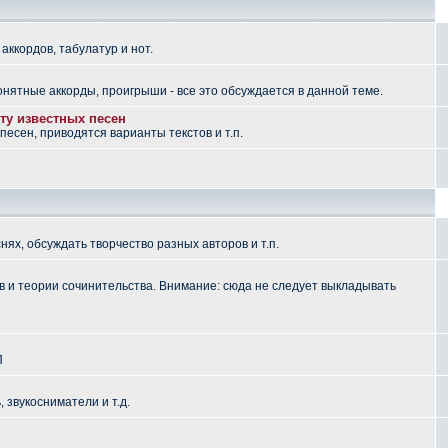
аккордов, табулатур и нот.
понятные аккорды, проигрыши - все это обсуждается в данной теме.
ту известных песен
есен, приводятся варианты текстов и т.п.
ях, обсуждать творчество разных авторов и т.п.
 и теории сочинительства. Внимание: сюда не следует выкладывать
П
, звукосниматели и т.д.