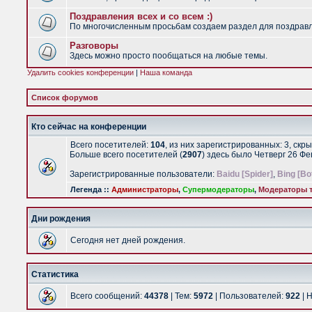
Поздравления всех и со всем :)
По многочисленным просьбам создаем раздел для поздравлен
Разговоры
Здесь можно просто пообщаться на любые темы.
Удалить cookies конференции
|
Наша команда
Список форумов
Кто сейчас на конференции
Всего посетителей:
104
, из них зарегистрированных: 3, скр
Больше всего посетителей (
2907
) здесь было Четверг 26 Ф
Зарегистрированные пользователи:
Baidu [Spider]
,
Bing [Bo
Легенда ::
Администраторы
,
Супермодераторы
,
Модераторы т
Дни рождения
Сегодня нет дней рождения.
Статистика
Всего сообщений:
44378
| Тем:
5972
| Пользователей:
922
| 