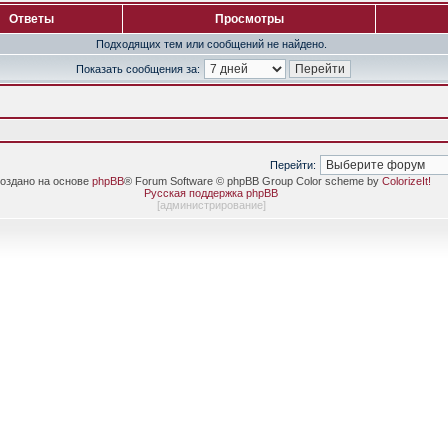
Ответы
Просмотры
Подходящих тем или сообщений не найдено.
Показать сообщения за:
Перейти:
оздано на основе
phpBB
® Forum Software © phpBB Group Color scheme by
ColorizeIt!
Русская поддержка phpBB
[
администрирование
]