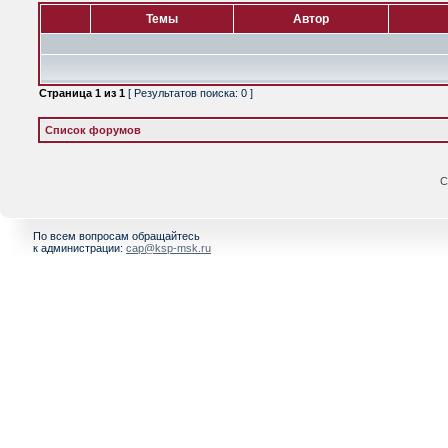
Темы
Автор
Страница
1
из
1
[ Результатов поиска: 0 ]
Список форумов
С
По всем вопросам обращайтесь
к администрации:
cap@ksp-msk.ru