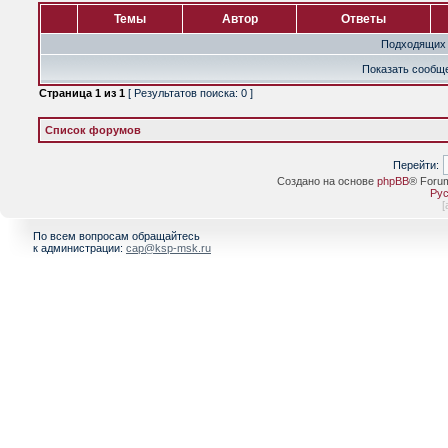
Темы
Автор
Ответы
Подходящих 
Показать сообще
Страница
1
из
1
[ Результатов поиска: 0 ]
Список форумов
Перейти:
Создано на основе
phpBB
® Foru
Рус
[
По всем вопросам обращайтесь
к администрации:
cap@ksp-msk.ru