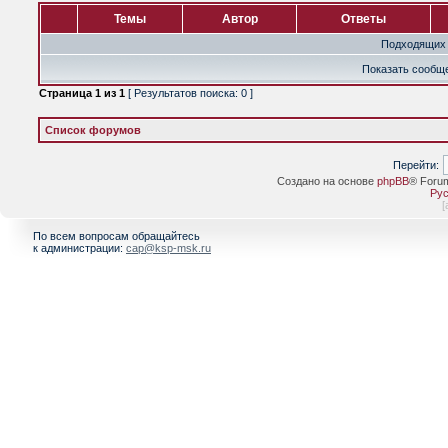
Темы
Автор
Ответы
Подходящих 
Показать сообще
Страница
1
из
1
[ Результатов поиска: 0 ]
Список форумов
Перейти:
Создано на основе
phpBB
® Foru
Рус
[
По всем вопросам обращайтесь
к администрации:
cap@ksp-msk.ru