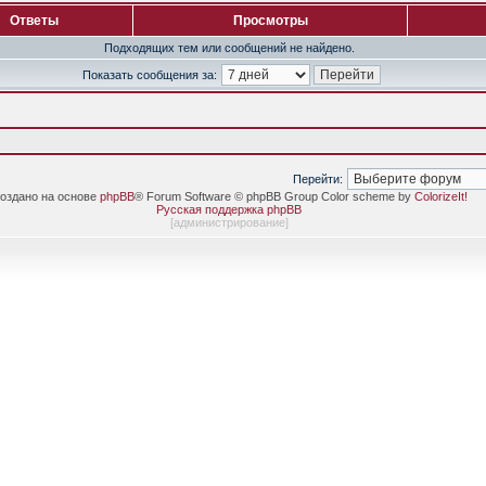
Ответы
Просмотры
Подходящих тем или сообщений не найдено.
Показать сообщения за:
Перейти:
оздано на основе
phpBB
® Forum Software © phpBB Group Color scheme by
ColorizeIt!
Русская поддержка phpBB
[
администрирование
]