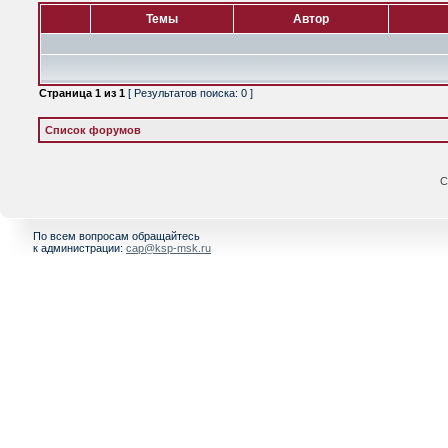
Темы
Автор
Страница
1
из
1
[ Результатов поиска: 0 ]
Список форумов
С
По всем вопросам обращайтесь
к администрации:
cap@ksp-msk.ru