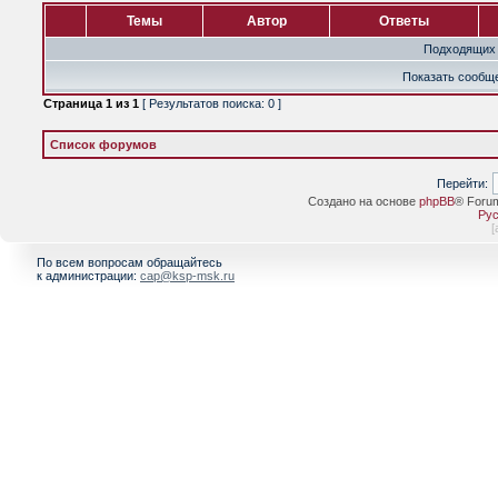
Темы
Автор
Ответы
Подходящих 
Показать сообще
Страница
1
из
1
[ Результатов поиска: 0 ]
Список форумов
Перейти:
Создано на основе
phpBB
® Foru
Рус
[
По всем вопросам обращайтесь
к администрации:
cap@ksp-msk.ru