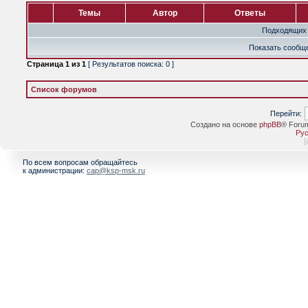
Темы
Автор
Ответы
Подходящих 
Показать сообще
Страница
1
из
1
[ Результатов поиска: 0 ]
Список форумов
Перейти:
Создано на основе
phpBB
® Foru
Рус
[
По всем вопросам обращайтесь
к администрации:
cap@ksp-msk.ru