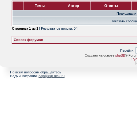
Темы
Автор
Ответы
Подходящих 
Показать сообще
Страница
1
из
1
[ Результатов поиска: 0 ]
Список форумов
Перейти:
Создано на основе
phpBB
® Foru
Рус
[
По всем вопросам обращайтесь
к администрации:
cap@ksp-msk.ru